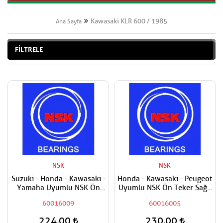
Kawasaki KLR 600 / 1985
Ana Sayfa
FİLTRELE
NSK
NSK
Suzuki - Honda - Kawasaki -
Honda - Kawasaki - Peugeot
Yamaha Uyumlu NSK Ön
Uyumlu NSK Ön Teker Sağ -
Teker Sağ - Ön Teker Sol -
Ön Teker Sol- Arka Teker
60016009
60016005
Arka Teker Sağ - Arka Teker
Sağ - Arka Teker Sol
Sol Rulmanı - Bilyası
Rulmanı - Bilyası
224,00
230,00