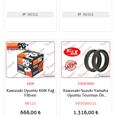
İNCELE
İNCELE
K&N
TOUR MAX
Kawasaki Uyumlu K&N Yağ
Kawasaki-Suzuki-Yamaha
Filtresi
Uyumlu Tourmax Ön
Amortisör Yağ Keçesi
KN123
V839200121
666,00
1.316,00