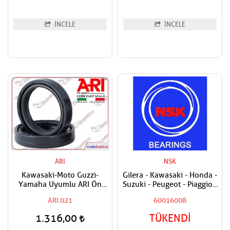
İNCELE
İNCELE
ARI
NSK
Kawasaki-Moto Guzzi-
Gilera - Kawasaki - Honda -
Yamaha Uyumlu ARI Ön
Suzuki - Peugeot - Piaggio -
Amortisör Yağ Keçesi
Vespa Uyumlu NSK Ön
ARI.021
60016008
Teker Sağ - Ön Teker Sol -
Arka Teker Sağ - Arka Teker
1.316,00
TÜKENDİ
Sol Rulmanı - Bilyası