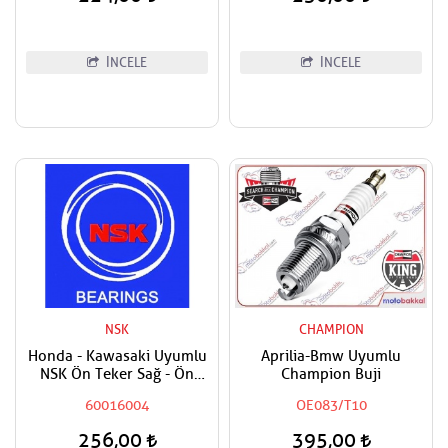
İNCELE
İNCELE
NSK
CHAMPION
Honda - Kawasaki Uyumlu
Aprilia-Bmw Uyumlu
NSK Ön Teker Sağ - Ön
Champion Buji
Teker Sol - Arka Teker Sol
60016004
OE083/T10
Rulmanı - Bilyası
256,00
395,00