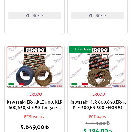
İNCELE
İNCELE
%10
FERODO
FERODO
Kawasaki ER-5,KLE 500, KLR
Kawasaki KLR 600,650,ER-5,
600,650,KL 650 Tengai,EN
KLE 500,EN 500 FERODO
500 FERODO Debriyaj
Debriyaj Balata Takımı
FCS0405/2
FCD0405
Balata ve Sac Takımı
5.771,00
5.649,00
5.194,00