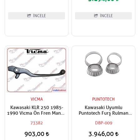
İNCELE
İNCELE
VICMA
PUNTOTECH
Kawasaki KLR 250 1985-
Kawasaki Uyumlu
1990 Vicma Ön Fren Maneti
Puntotech Furş Rulman
Kolu
Takımı Ön Maşa Bilyaları
73382
DBP-009
903,00
3.946,00