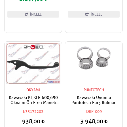
İNCELE
İNCELE
OKYAMI
PUNTOTECH
Kawasaki KL,KLR 600,650
Kawasaki Uyumlu
Okyami Ön Fren Maneti
Puntotech Furş Rulman
Kolu
Takımı Ön Maşa Bilyaları
E33172202
DBP-009
938,00
3.948,00