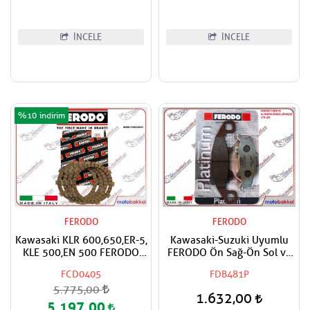
İNCELE
İNCELE
%10
FERODO
FERODO
Kawasaki KLR 600,650,ER-5,
Kawasaki-Suzuki Uyumlu
KLE 500,EN 500 FERODO
FERODO Ön Sağ-Ön Sol ve
Debriyaj Balata Takımı
Arka Scooter Fren Balatası
FCD0405
FDB481P
5.775,00
1.632,00
5.197,00