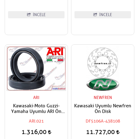
İNCELE
İNCELE
ARI
NEWFREN
Kawasaki-Moto Guzzi-
Kawasaki Uyumlu Newfren
Yamaha Uyumlu ARI Ön
Ön Disk
Amortisör Yağ Keçesi
ARI.021
DF5106A-438108
1.316,00
11.727,00