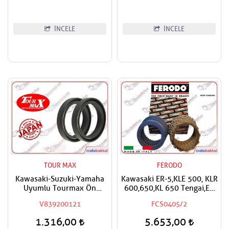
İNCELE
İNCELE
TOUR MAX
FERODO
Kawasaki-Suzuki-Yamaha
Kawasaki ER-5,KLE 500, KLR
Uyumlu Tourmax Ön
600,650,KL 650 Tengai,EN
Amortisör Yağ Keçesi
500 FERODO Debriyaj
V839200121
FCS0405/2
Balata ve Sac Takımı
1.316,00
5.653,00