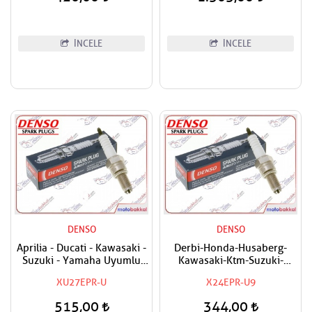
İNCELE
İNCELE
DENSO
DENSO
Aprilia - Ducati - Kawasaki -
Derbi-Honda-Husaberg-
Suzuki - Yamaha Uyumlu
Kawasaki-Ktm-Suzuki-
Denso Buji
Triumph-Yamaha Uyumlu
XU27EPR-U
X24EPR-U9
Denso Buji
515,00
344,00