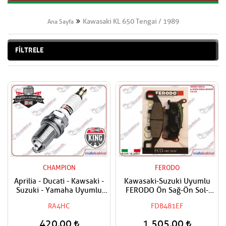
Kawasaki KL 650 Tengai / 1989
Ana Sayfa
FİLTRELE
CHAMPION
FERODO
Aprilia - Ducati - Kawsaki -
Kawasaki-Suzuki Uyumlu
Suzuki - Yamaha Uyumlu
FERODO Ön Sağ-Ön Sol-
Champion Buji
Arka Fren Balatası ECO
RA4HC
FDB481EF
420,00
1.505,00