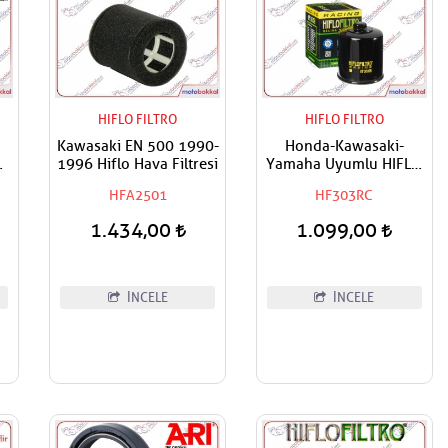
HIFLO FILTRO
HIFLO FILTRO
Kawasaki EN 500 1990-
Honda-Kawasaki-
1996 Hiflo Hava Filtresi
Yamaha Uyumlu HIFLO
O
Yağ Filtresi
HFA2501
HF303RC
ı
1.434,00
1.099,00
İNCELE
İNCELE