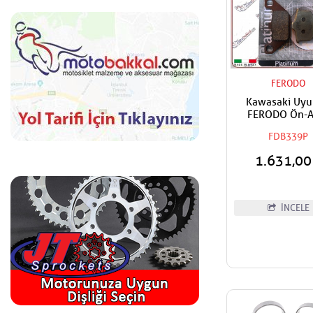
FERODO
Kawasaki Uy
FERODO Ön-A
Organik Fren Ba
FDB339P
1.631,0
İNCELE