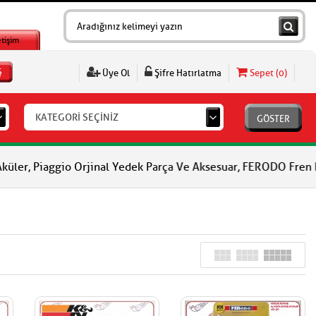
etişim
Ş
Üye Ol
Şifre Hatırlatma
Sepet (
0
)
KATEGORİ SEÇİNİZ
GÖSTER
ggio Orjinal Yedek Parça Ve Aksesuar, FERODO Fren Balataları, F