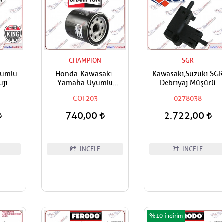
CHAMPION
SGR
yumlu
Honda-Kawasaki-
Kawasaki,Suzuki SG
ji
Yamaha Uyumlu
Debriyaj Müşürü
Champion Yağ Filtresi
0
COF203
0278038
740,00
2.722,00
İNCELE
İNCELE
%10