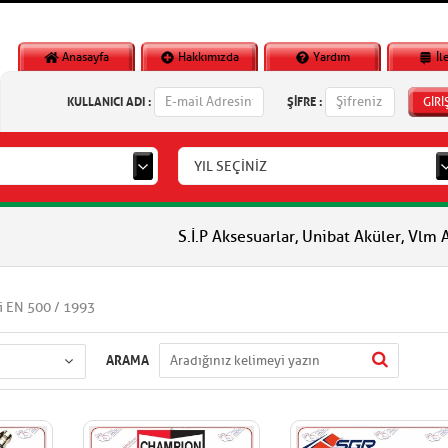
Anasayfa
Hakkımızda
Yardım
İl
KULLANICI ADI :
ŞİFRE :
GİRİ
YIL SEÇİNİZ
S.İ.P Aksesuarlar, Unibat Aküler, Vlm Aküler, Pia
i EN 500 / 1993
ARAMA