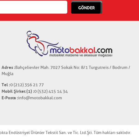
GÖNDER
Adres :
Bahçelievler Mah. 7027 Sokak No: 8/1 Turgutreis / Bodrum /
Muğla
Tel :
0 (212) 356 21 77
Mobil Şirket (1) :
0 (532) 415 14 34
E-Posta :
info@motobakkal.com
a Endüstriyel Ürünler Tekstil San. ve Tic. Ltd.Şti. Tüm hakları saklıdır.