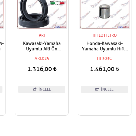
ARI
HIFLO FILTRO
5-
Kawasaki-Yamaha
Honda-Kawasaki-
i
Uyumlu ARI Ön
Yamaha Uyumlu Hiflo
Amortisör Yağ Keçesi
Yağ Filtresi
ARI.025
HF303C
1.316,00
1.461,00
İNCELE
İNCELE