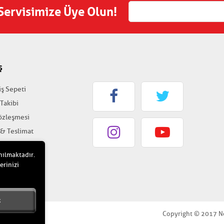
 Servisimize Üye Olun!
Ş
iş Sepeti
 Takibi
Sözleşmesi
 & Teslimat
k & Güvenlik
nılmaktadır.
erinizi
t
Copyright © 2017 Nokt