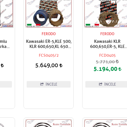
FERODO
FERODO
umlu
Kawasaki ER-5,KLE 500,
Kawasaki KLR
rka
KLR 600,650,KL 650
600,650,ER-5, KLE
latası
Tengai,EN 500 FERODO
500,EN 500 FEROD
FCS0405/2
FCD0405
Debriyaj Balata ve Sac
Debriyaj Balata Takım
5.771,00
Takımı
0
5.649,00
5.194,00
İNCELE
İNCELE