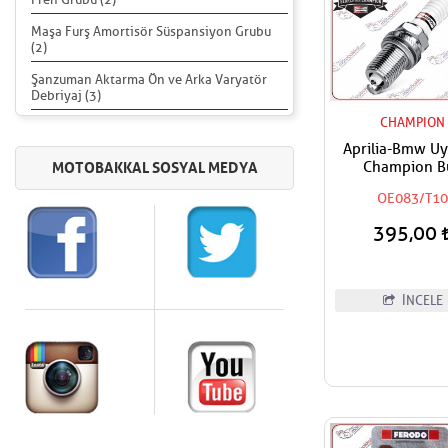
Maşa Furş Amortisör Süspansiyon Grubu
(2)
Şanzuman Aktarma Ön ve Arka Varyatör
Debriyaj (3)
CHAMPION
Aprilia-Bmw U
Champion Bu
OE083/T1
395,00
İNCELE