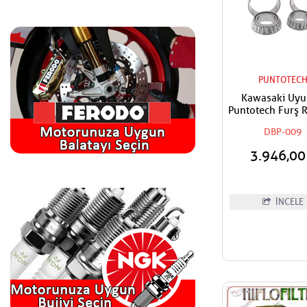
PUNTOTEC
Kawasaki Uy
Puntotech Furş 
Takımı Ön M
DBP-009
Bilyaları
3.946,0
İNCELE