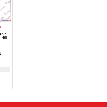
O
aki-
Hiflo
i