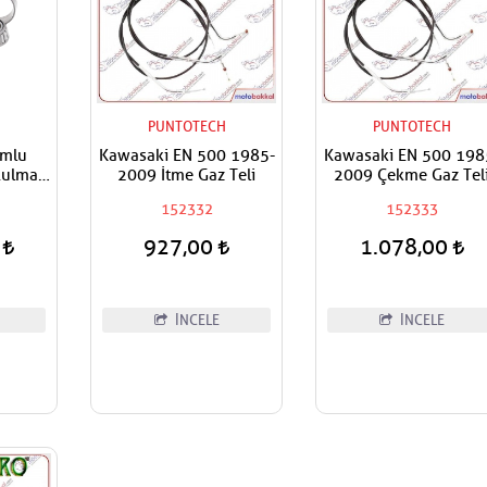
H
PUNTOTECH
PUNTOTECH
umlu
Kawasaki EN 500 1985-
Kawasaki EN 500 198
Rulman
2009 İtme Gaz Teli
2009 Çekme Gaz Tel
aşa
152332
152333
0
927,00
1.078,00
İNCELE
İNCELE