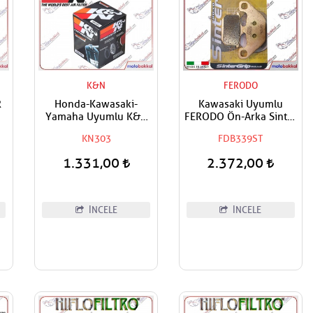
K&N
FERODO
R
Honda-Kawasaki-
Kawasaki Uyumlu
Yamaha Uyumlu K&N
FERODO Ön-Arka Sinter
Yağ Filtresi
Fren Balatası
KN303
FDB339ST
1.331,00
2.372,00
İNCELE
İNCELE