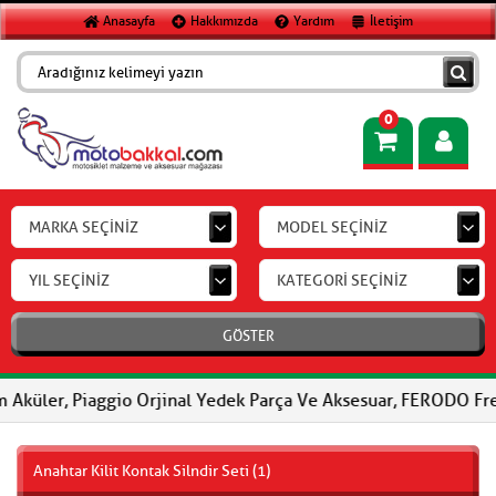
Anasayfa
Hakkımızda
Yardım
İletişim
0
MARKA SEÇİNİZ
MODEL SEÇİNİZ
YIL SEÇİNİZ
KATEGORİ SEÇİNİZ
GÖSTER
 Piaggio Orjinal Yedek Parça Ve Aksesuar, FERODO Fren Balataları
Anahtar Kilit Kontak Silndir Seti (1)