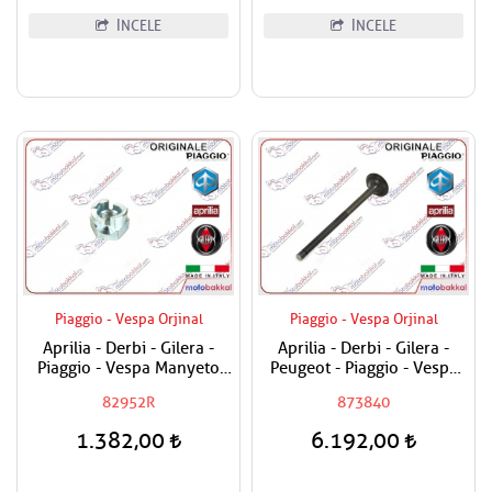
İNCELE
İNCELE
Piaggio - Vespa Orjinal
Piaggio - Vespa Orjinal
Aprilia - Derbi - Gilera -
Aprilia - Derbi - Gilera -
Piaggio - Vespa Manyeto
Peugeot - Piaggio - Vespa
Göbek Özel Somunu
250-300 Egzost Sübabı
82952R
873840
Adet Fiyat
1.382,00
6.192,00