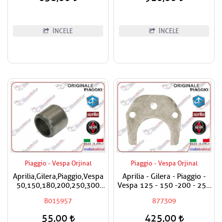
İNCELE
İNCELE
Piaggio - Vespa Orjinal
Piaggio - Vespa Orjinal
Aprilia,Gilera,Piaggio,Vespa
Aprilia - Gilera - Piaggio -
50,150,180,200,250,300
Vespa 125 - 150 -200 - 250
Silindir Kapak Burcu / Adet
- 300 Egzantrik Mili Ara
B015957
877309
Fiyatıdır
Hilali
55,00
425,00