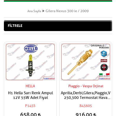
Gilera Nexus 300 ie / 2009
Ana Sayfa
FİLTRELE
HELLA
Piaggio - Vespa Orjinal
H1 Hella Sarı Renk Ampul
Aprilia,Derbi,Gilera,Piaggio,Ves
12V 55W Adet Fiyat
250,300 Termostat Hava
Ayar Vidası
P145S
845605
658,00
916,00