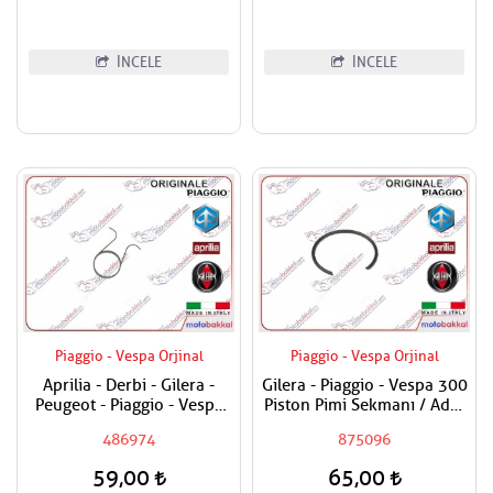
İNCELE
İNCELE
Piaggio - Vespa Orjinal
Piaggio - Vespa Orjinal
Aprilia - Derbi - Gilera -
Gilera - Piaggio - Vespa 300
Peugeot - Piaggio - Vespa
Piston Pimi Sekmanı / Adet
Egzantrik Levye Yayı
Fiyatı
486974
875096
59,00
65,00