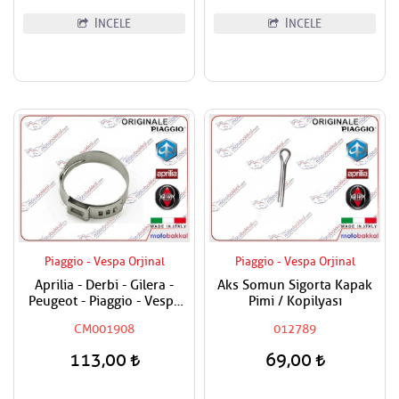
İNCELE
İNCELE
Piaggio - Vespa Orjinal
Piaggio - Vespa Orjinal
Aprilia - Derbi - Gilera -
Aks Somun Sigorta Kapak
Peugeot - Piaggio - Vespa
Pimi / Kopilyası
Tüm Modeller Hortum
CM001908
012789
Kelepçesi
113,00
69,00