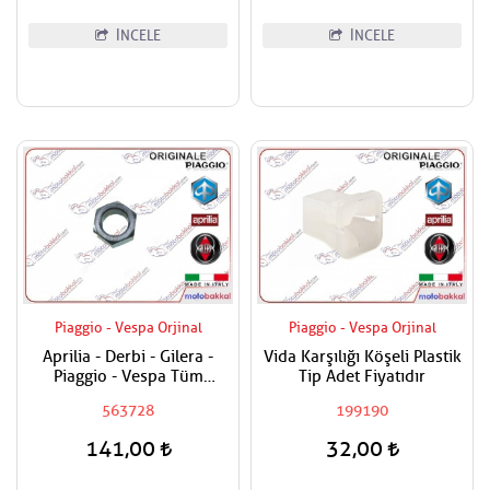
İNCELE
İNCELE
Piaggio - Vespa Orjinal
Piaggio - Vespa Orjinal
Aprilia - Derbi - Gilera -
Vida Karşılığı Köşeli Plastik
Piaggio - Vespa Tüm
Tip Adet Fiyatıdır
Modeller Aks Somunu /
563728
199190
Tekerlek Somunu
141,00
32,00