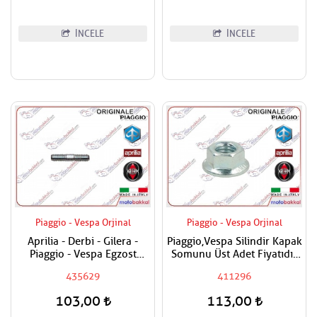
İNCELE
İNCELE
Piaggio - Vespa Orjinal
Piaggio - Vespa Orjinal
Aprilia - Derbi - Gilera -
Piaggio,Vespa Silindir Kapak
Piaggio - Vespa Egzost
Somunu Üst Adet Fiyatıdır
Manifold Saplaması Adet
Metrik 8
435629
411296
Fiyatıdır
103,00
113,00