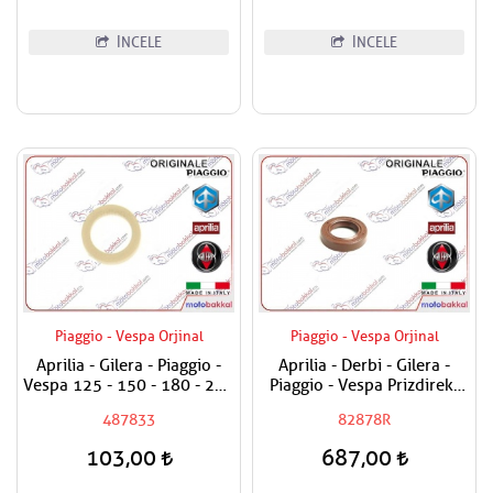
İNCELE
İNCELE
Piaggio - Vespa Orjinal
Piaggio - Vespa Orjinal
Aprilia - Gilera - Piaggio -
Aprilia - Derbi - Gilera -
Vespa 125 - 150 - 180 - 200
Piaggio - Vespa Prizdirekt
- 250 - 300 Egzantrik Mili
Keçesi / Şanzuman Keçesi
487833
82878R
Ağırlık Plastiği
103,00
687,00