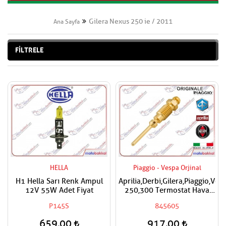
Gilera Nexus 250 ie / 2011
Ana Sayfa
FİLTRELE
HELLA
Piaggio - Vespa Orjinal
H1 Hella Sarı Renk Ampul
Aprilia,Derbi,Gilera,Piaggio,Ves
12V 55W Adet Fiyat
250,300 Termostat Hava
Ayar Vidası
P145S
845605
659,00
917,00