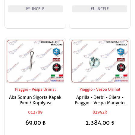
İNCELE
İNCELE
Piaggio - Vespa Orjinal
Piaggio - Vespa Orjinal
Aks Somun Sigorta Kapak
Aprilia - Derbi - Gilera -
Pimi / Kopilyası
Piaggio - Vespa Manyeto
Göbek Özel Somunu
012789
82952R
69,00
1.384,00