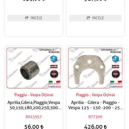
İNCELE
İNCELE
Piaggio - Vespa Orjinal
Piaggio - Vespa Orjinal
Aprilia,Gilera,Piaggio,Vespa
Aprilia - Gilera - Piaggio -
50,150,180,200,250,300
Vespa 125 - 150 -200 - 250
Silindir Kapak Burcu / Adet
- 300 Egzantrik Mili Ara
B015957
877309
Fiyatıdır
Hilali
56,00
426,00