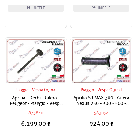
İNCELE
İNCELE
Piaggio - Vespa Orjinal
Piaggio - Vespa Orjinal
Aprilia - Derbi - Gilera -
Aprilia SR MAX 300 - Gilera
Peugeot - Piaggio - Vespa
Nexus 250 - 300 - 500 -
250-300 Egzost Sübabı
800 Elcik Lastiği Sağ
873840
583094
Adet Fiyat
6.199,00
924,00