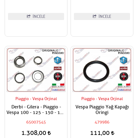
İNCELE
İNCELE
Piaggio - Vespa Orjinal
Piaggio - Vespa Orjinal
Derbi - Gilera - Piaggio -
Vespa Piaggio Yağ Kapağı
Vespa 100 - 125 - 150 - 180
Oringi
- 200 - 250 - 300 - 400
65007545
479986
Maşa Rulman Set Alt - Furş
Rulman Set Alt
1.308,00
111,00