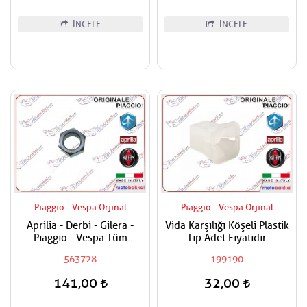
İNCELE
İNCELE
Piaggio - Vespa Orjinal
Piaggio - Vespa Orjinal
Aprilia - Derbi - Gilera -
Vida Karşılığı Köşeli Plastik
Piaggio - Vespa Tüm
Tip Adet Fiyatıdır
Modeller Aks Somunu /
563728
199190
Tekerlek Somunu
141,00
32,00