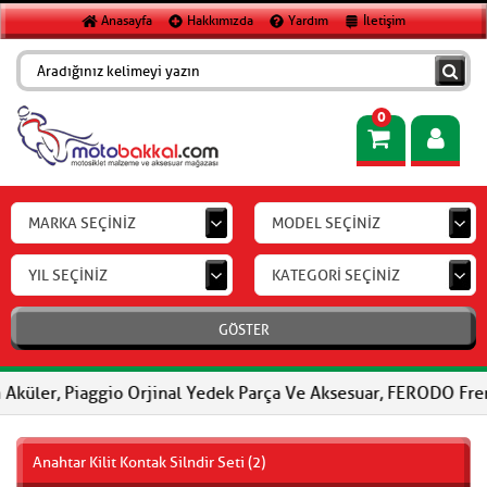
Anasayfa
Hakkımızda
Yardım
İletişim
0
MARKA SEÇİNİZ
MODEL SEÇİNİZ
YIL SEÇİNİZ
KATEGORİ SEÇİNİZ
GÖSTER
Piaggio Orjinal Yedek Parça Ve Aksesuar, FERODO Fren Balataları,
Anahtar Kilit Kontak Silndir Seti (2)