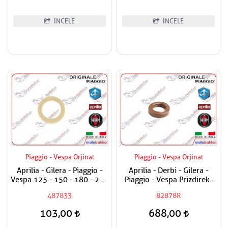
İNCELE
İNCELE
Piaggio - Vespa Orjinal
Piaggio - Vespa Orjinal
Aprilia - Gilera - Piaggio -
Aprilia - Derbi - Gilera -
Vespa 125 - 150 - 180 - 200
Piaggio - Vespa Prizdirekt
- 250 - 300 Egzantrik Mili
Keçesi / Şanzuman Keçesi
487833
82878R
Ağırlık Plastiği
103,00
688,00