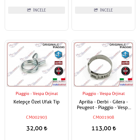
İNCELE
İNCELE
Piaggio - Vespa Orjinal
Piaggio - Vespa Orjinal
Kelepçe Özel Ufak Tip
Aprilia - Derbi - Gilera -
Peugeot - Piaggio - Vespa
Tüm Modeller Hortum
CM002903
CM001908
Kelepçesi
32,00
113,00