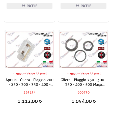
İNCELE
İNCELE
Piaggio - Vespa Orjinal
Piaggio - Vespa Orjinal
Aprilia - Gilera - Piaggio 200
Gilera - Piaggio 250 - 300 -
- 250 - 300 - 350 - 400 -
350 - 400 - 500 Maşa
500 Bagaj Aydınlatma Camı
Rulman Set Üst / Furş
293154
600750
Rulman Set Üst
1.112,00
1.054,00