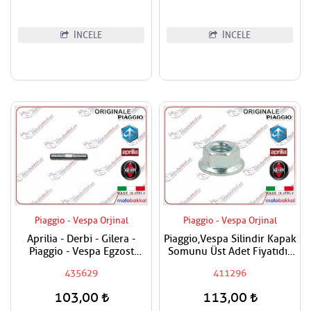
İNCELE
İNCELE
Piaggio - Vespa Orjinal
Piaggio - Vespa Orjinal
Aprilia - Derbi - Gilera -
Piaggio,Vespa Silindir Kapak
Piaggio - Vespa Egzost
Somunu Üst Adet Fiyatıdır
Manifold Saplaması Adet
Metrik 8
435629
411296
Fiyatıdır
103,00
113,00