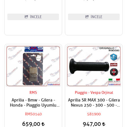
İNCELE
İNCELE
RMS
Piaggio - Vespa Orjinal
Aprilia - Bmw - Gilera -
Aprilia SR MAX 300 - Gilera
Honda - Piaggio Uyumlu
Nexus 250 - 300 - 500 -
RMS Organik El Fren
800 Elcik Lastiği Sol
RMS0140
581900
Balatası
659,00
947,00