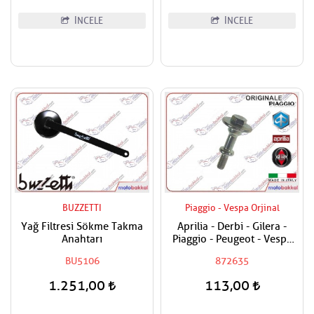
İNCELE
İNCELE
BUZZETTI
Piaggio - Vespa Orjinal
Yağ Filtresi Sökme Takma
Aprilia - Derbi - Gilera -
Anahtarı
Piaggio - Peugeot - Vespa
200 - 250 - 300 - 350 - 400
BU5106
872635
- 500 - 800 - 850 Sübap
Kapak Civatası
1.251,00
113,00