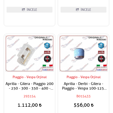
İNCELE
İNCELE
Piaggio - Vespa Orjinal
Piaggio - Vespa Orjinal
Aprilia - Gilera - Piaggio 200
Aprilia - Derbi - Gilera -
- 250 - 300 - 350 - 400 -
Piaggio - Vespa 100-125-
500 Bagaj Aydınlatma Camı
150-180-200-250-300-400-
293154
B015433
500-800-850 Karter Tapası
1.112,00
556,00