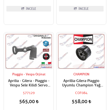
İNCELE
İNCELE
Piaggio - Vespa Orjinal
CHAMPION
Aprilia - Gilera - Piaggio -
Aprillia-Gilera-Piaggio
Vespa Sele Kilidi Servo
Uyumlu Champion Yağ
Manivelası Tüm Modeller
Filtresi
577129
COF084
565,00
558,00