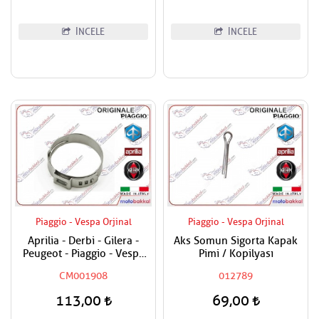
İNCELE
İNCELE
Piaggio - Vespa Orjinal
Piaggio - Vespa Orjinal
Aprilia - Derbi - Gilera -
Aks Somun Sigorta Kapak
Peugeot - Piaggio - Vespa
Pimi / Kopilyası
Tüm Modeller Hortum
CM001908
012789
Kelepçesi
113,00
69,00