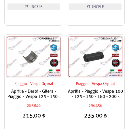
İNCELE
İNCELE
Piaggio - Vespa Orjinal
Piaggio - Vespa Orjinal
Aprilia - Derbi - Gilera -
Aprilia - Piaggio - Vespa 100
Piaggio - Vespa 125 - 150 -
- 125 - 150 - 180 - 200 -
180 - 200 - 250 - 300 - 350
250 - 300 - 350 - 400 - 500
285846
296456
- 400 - 500 Sübap Tırnağı /
Sele Altı Takozu / Uzun Tip /
Adet Fiyatıdır
Adet Fiyatıdır
215,00
235,00