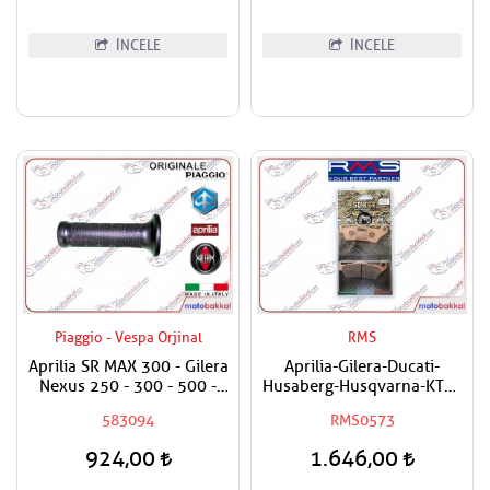
İNCELE
İNCELE
Piaggio - Vespa Orjinal
RMS
Aprilia SR MAX 300 - Gilera
Aprilia-Gilera-Ducati-
Nexus 250 - 300 - 500 -
Husaberg-Husqvarna-KTM-
800 Elcik Lastiği Sağ
Moto Guzzi-Piaggio-Yamaha
583094
RMS0573
Uyumlu RMS Sinter Ön Sağ-
Ön Sol-Arka Fren Balatası
924,00
1.646,00