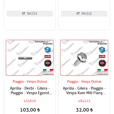
İNCELE
İNCELE
Piaggio - Vespa Orjinal
Piaggio - Vespa Orjinal
Aprilia - Derbi - Gilera -
Aprilia - Gilera - Piaggio -
Piaggio - Vespa Egzost
Vespa Kam Mili Flanş
Manifold Saplaması Adet
Civatası
435629
484123
Fiyatıdır
103,00
32,00