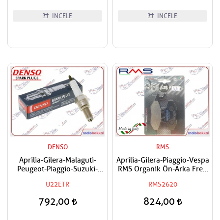
İNCELE
İNCELE
DENSO
RMS
Aprilia-Gilera-Malaguti-
Aprilia-Gilera-Piaggio-Vespa
Peugeot-Piaggio-Suzuki-
RMS Organik Ön-Arka Fren
Vespa Uyumlu Denso Buji
Balatası
U22ETR
RMS2620
792,00
824,00