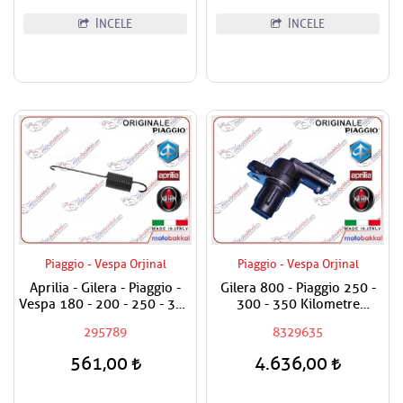
İNCELE
İNCELE
Piaggio - Vespa Orjinal
Piaggio - Vespa Orjinal
Aprilia - Gilera - Piaggio -
Gilera 800 - Piaggio 250 -
Vespa 180 - 200 - 250 - 300
300 - 350 Kilometre
- 350 - 400 - 500 - 800 -
Sensörü / Arka Tekerlek
295789
8329635
850 Yan Sehpa Yayı - Kısa
Olan
561,00
4.636,00