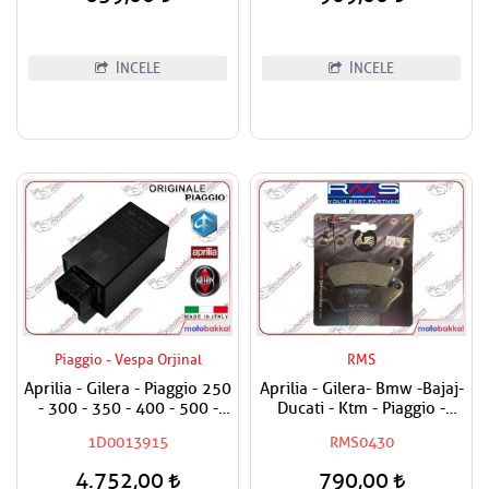
İNCELE
İNCELE
Piaggio - Vespa Orjinal
RMS
Aprilia - Gilera - Piaggio 250
Aprilia - Gilera- Bmw -Bajaj-
- 300 - 350 - 400 - 500 -
Ducati - Ktm - Piaggio -
800 - 850 Sinyal Rölesi
Yamaha Uyumlu RMS
1D0013915
RMS0430
Sinyal Flaşörü
Organik Ön Sağ-Ön Sol ve
Arka Fren Balatası
4.752,00
790,00