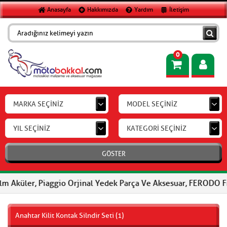
Anasayfa
Hakkımızda
Yardım
İletişim
0
MARKA SEÇİNİZ
MODEL SEÇİNİZ
YIL SEÇİNİZ
KATEGORİ SEÇİNİZ
GÖSTER
, Piaggio Orjinal Yedek Parça Ve Aksesuar, FERODO Fren Balatalar
Anahtar Kilit Kontak Silndir Seti (1)