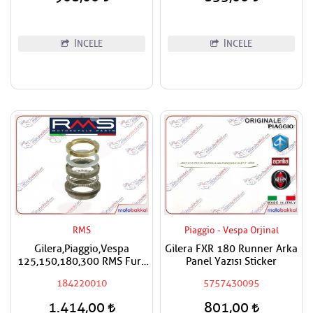
İNCELE
İNCELE
RMS
Piaggio - Vespa Orjinal
Gilera,Piaggio,Vespa
Gilera FXR 180 Runner Arka
125,150,180,300 RMS Furş
Panel Yazısı Sticker
Rulman Üst Ön Mesnet
184220010
5757430095
Maşa Bilyası
1.414,00
801,00