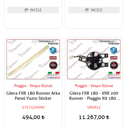
İNCELE
İNCELE
Piaggio - Vespa Orjinal
Piaggio - Vespa Orjinal
Gilera FXR 180 Runner Arka
Gilera FXR 180 - VXR 200
Panel Yazısı Sticker
Runner - Piaggio X9 180 -
200 - 250 - Beverly 200 Fan
5757430090
580922
Komple / Fan Motoru
Komple
494,00
11.267,00