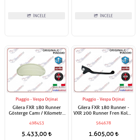
İNCELE
İNCELE
Piaggio - Vespa Orjinal
Piaggio - Vespa Orjinal
Gilera FXR 180 Runner
Gilera FXR 180 Runner -
Gösterge Camı / Kilometre
VXR 200 Runner Fren Kolu /
Saat Camı
Fren Maneti Sağ - Sol Adet
498453
564678
5.433,00
1.605,00