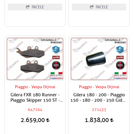
İNCELE
İNCELE
Piaggio - Vespa Orjinal
Piaggio - Vespa Orjinal
Gilera FXR 180 Runner -
Gilera 180 - 200 - Piaggio
Piaggio Skipper 150 ST -
150 - 180 - 200 - 250 Gidon
Beverly 200 Ön Fren
Topuzu / Direksiyon
647164
271433
Balatası
Topuzu / Adet Fiyatıdır
2.659,00
1.838,00