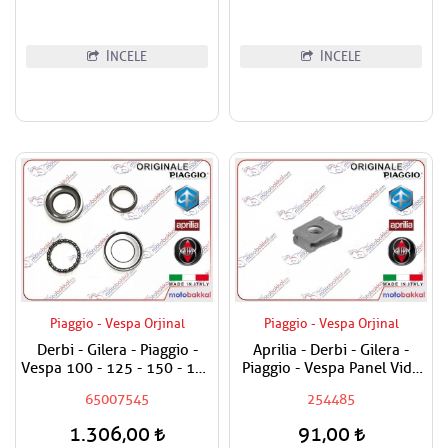
İNCELE
İNCELE
Piaggio - Vespa Orjinal
Piaggio - Vespa Orjinal
Derbi - Gilera - Piaggio -
Aprilia - Derbi - Gilera -
Vespa 100 - 125 - 150 - 180
Piaggio - Vespa Panel Vida
- 200 - 250 - 300 - 400
Karşılığı 6mm
65007545
254485
Maşa Rulman Set Alt - Furş
Rulman Set Alt
1.306,00
91,00