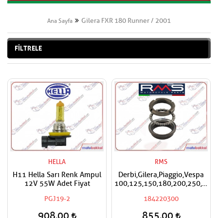
Gilera FXR 180 Runner / 2001
Ana Sayfa
FİLTRELE
HELLA
RMS
H11 Hella Sarı Renk Ampul
Derbi,Gilera,Piaggio,Vespa
12V 55W Adet Fiyat
100,125,150,180,200,250,300
RMS Furş Rulman Üst Ön
PGJ19-2
184220300
Mesnet Maşa Bilyası
908,00
855,00