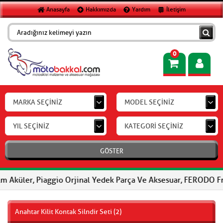
Anasayfa
Hakkımızda
Yardım
İletişim
0
MARKA SEÇİNİZ
MODEL SEÇİNİZ
YIL SEÇİNİZ
KATEGORİ SEÇİNİZ
GÖSTER
 Piaggio Orjinal Yedek Parça Ve Aksesuar, FERODO Fren Balatalar
Anahtar Kilit Kontak Silndir Seti (2)