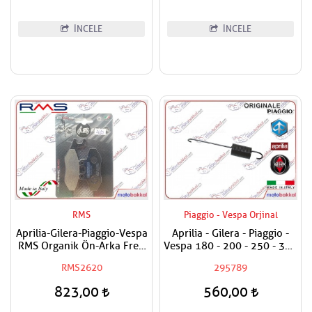
İNCELE
İNCELE
RMS
Piaggio - Vespa Orjinal
Aprilia-Gilera-Piaggio-Vespa
Aprilia - Gilera - Piaggio -
RMS Organik Ön-Arka Fren
Vespa 180 - 200 - 250 - 300
Balatası
- 350 - 400 - 500 - 800 -
RMS2620
295789
850 Yan Sehpa Yayı - Kısa
Olan
823,00
560,00