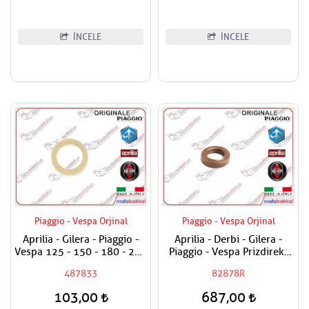
İNCELE
İNCELE
Piaggio - Vespa Orjinal
Piaggio - Vespa Orjinal
Aprilia - Gilera - Piaggio -
Aprilia - Derbi - Gilera -
Vespa 125 - 150 - 180 - 200
Piaggio - Vespa Prizdirekt
- 250 - 300 Egzantrik Mili
Keçesi / Şanzuman Keçesi
487833
82878R
Ağırlık Plastiği
103,00
687,00