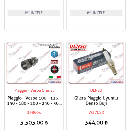
İNCELE
İNCELE
Piaggio - Vespa Orjinal
DENSO
Piaggio - Vespa 100 - 125 -
Gilera-Piaggio Uyumlu
150 - 180 - 200 - 250 - 300
Denso Buji
- 400 Kontak Kilit Yuva
298604
W27ESR
Demiri
3.303,00
344,00