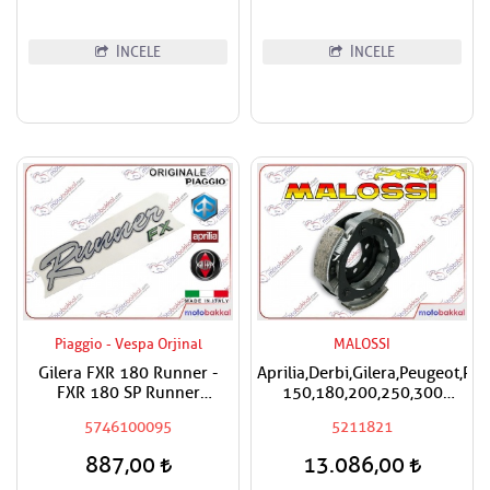
İNCELE
İNCELE
Piaggio - Vespa Orjinal
MALOSSI
Gilera FXR 180 Runner -
Aprilia,Derbi,Gilera,Peugeot,Pi
FXR 180 SP Runner
150,180,200,250,300
Çıkartma
Malossi Performans
5746100095
5211821
Debriyaj Balatası
887,00
13.086,00