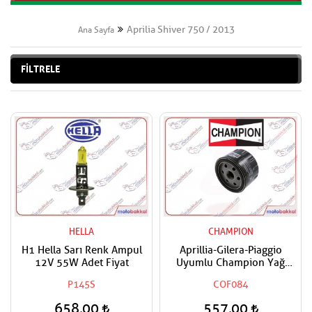
Aprilia Shiver 750 / 2013
Ana Sayfa
FİLTRELE
HELLA
CHAMPION
H1 Hella Sarı Renk Ampul
Aprillia-Gilera-Piaggio
12V 55W Adet Fiyat
Uyumlu Champion Yağ
Filtresi
P145S
COF084
658,00
557,00