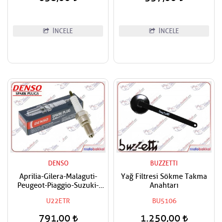
İNCELE
İNCELE
DENSO
BUZZETTI
Aprilia-Gilera-Malaguti-
Yağ Filtresi Sökme Takma
Peugeot-Piaggio-Suzuki-
Anahtarı
Vespa Uyumlu Denso Buji
U22ETR
BU5106
791,00
1.250,00