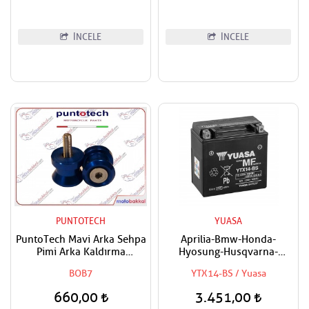
İNCELE
İNCELE
PUNTOTECH
YUASA
PuntoTech Mavi Arka Sehpa
Aprilia-Bmw-Honda-
Pimi Arka Kaldırma
Hyosung-Husqvarna-
Makarası Swingarm Spools
Kawasaki-Kymco-Piaggio-
BOB7
YTX14-BS / Yuasa
Sliders M6
Suzuki-Triumph-Yamaha
Uyumlu Yuasa Bakımsız Akü
660,00
3.451,00