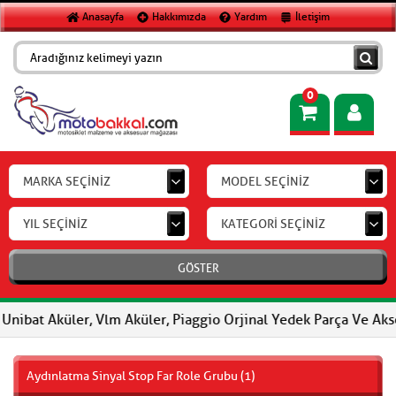
Anasayfa
Hakkımızda
Yardım
İletişim
0
MARKA SEÇİNİZ
MODEL SEÇİNİZ
YIL SEÇİNİZ
KATEGORİ SEÇİNİZ
GÖSTER
bat Aküler, Vlm Aküler, Piaggio Orjinal Yedek Parça Ve Aksesuar
Aydınlatma Sinyal Stop Far Role Grubu (1)