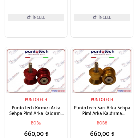
İNCELE
İNCELE
PUNTOTECH
PUNTOTECH
PuntoTech Kırmızı Arka
PuntoTech Sarı Arka Sehpa
Sehpa Pimi Arka Kaldırma
Pimi Arka Kaldırma
Makarası Swingarm Spools
Makarası Swingarm Spools
BOB9
BOB8
Sliders M6
Sliders M6
660,00
660,00