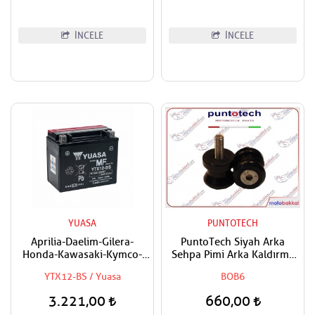
İNCELE
İNCELE
YUASA
PUNTOTECH
Aprilia-Daelim-Gilera-
PuntoTech Siyah Arka
Honda-Kawasaki-Kymco-
Sehpa Pimi Arka Kaldırma
Peugeot-Piaggio-Suzuki-
Makarası Swingarm Spools
YTX12-BS / Yuasa
BOB6
Triumph-Yamaha-Vespa
Sliders M6
Uyumlu Yuasa Bakımsız Akü
3.221,00
660,00