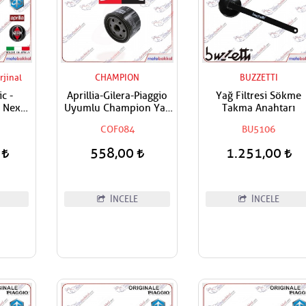
rjinal
CHAMPION
BUZZETTI
ic -
Aprillia-Gilera-Piaggio
Yağ Filtresi Sökme
a Nexus
Uyumlu Champion Yağ
Takma Anahtarı
ggio
Filtresi
COF084
BU5106
9 - X8 -
500
0
558,00
1.251,00
Rulmanı
İNCELE
İNCELE