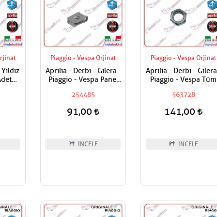
rjinal
Piaggio - Vespa Orjinal
Piaggio - Vespa Orjinal
 Yıldız
Aprilia - Derbi - Gilera -
Aprilia - Derbi - Gilera
Adet
Piaggio - Vespa Panel
Piaggio - Vespa Tüm
Vida Karşılığı 6mm
Modeller Aks Somunu
254485
563728
Tekerlek Somunu
91,00
141,00
İNCELE
İNCELE