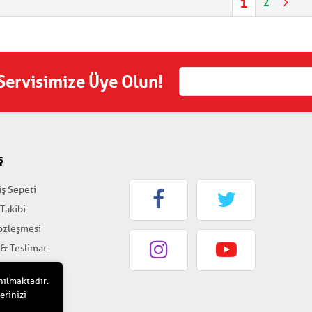
1
2
 Servisimize Üye Olun!
Ş
iş Sepeti
 Takibi
Sözleşmesi
 & Teslimat
k & Güvenlik
nılmaktadır.
erinizi