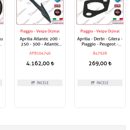
Piaggio - Vespa Orjinal
Piaggio - Vespa Orjinal
lu
Aprilia Atlantic 200 -
Aprilia - Derbi - Gilera -
ör
250 - 300 - Atlantic
Piaggio - Peugeot -
Sprint 400 - 500 Sağ
Vespa 125 - 150 - 200 -
AP8104746
847928
Ayna
250 - 300 - 350 - 400 -
500 - 800 Egzantrik
4.162,00
269,00
Gergi Contasi
İNCELE
İNCELE