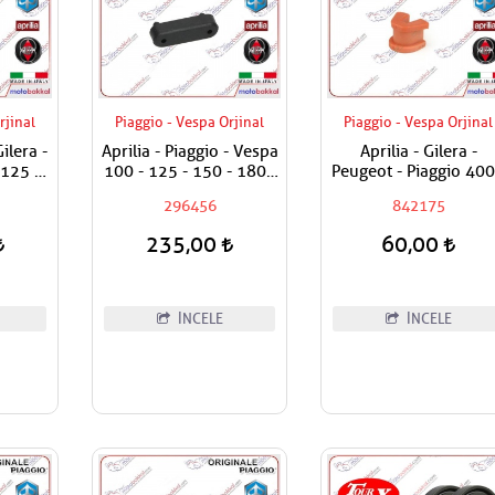
rjinal
Piaggio - Vespa Orjinal
Piaggio - Vespa Orjinal
Gilera -
Aprilia - Piaggio - Vespa
Aprilia - Gilera -
 125 -
100 - 125 - 150 - 180 -
Peugeot - Piaggio 400
- 250 -
200 - 250 - 300 - 350 -
500 Varyatör Tırnağ
296456
842175
 - 500
400 - 500 Sele Altı
 Adet
Takozu / Uzun Tip /
235,00
60,00
Adet Fiyatıdır
İNCELE
İNCELE