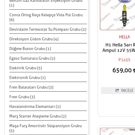
Benzin Gaz Karbüratör Enjeksiyon Grubu
(1)
Conta Oring Keçe Kelepçe Vida Pul Grubu
(6)
Devirdaim Termostat Su Pompası Grubu (2)
HELLA
Direksiyon Gidon Grubu (4)
H1 Hella Sarı 
Düğme Buton Grubu (1)
Ampul 12V 55W
Fiyat
Egzoz Susturucu Grubu (2)
P145S
Elektirik Grubu (5)
659,00
Elektronik Grubu (1)
Fren Balataları Grubu (3)
İNCELE
Fren Grubu (3)
Havalandırma Elemanları (1)
Marş Starter Ateşleme Grubu (2)
Maşa Furş Amortisör Süspansiyon Grubu
(5)