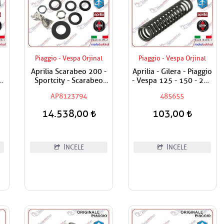
Piaggio - Vespa Orjinal
Piaggio - Vespa Orjinal
Aprilia Scarabeo 200 -
Aprilia - Gilera - Piaggio
0
Sportcity - Scarabeo
- Vespa 125 - 150 - 200
250 - Atlantic 500 Furş
- 250 - 300 - 350 - 400
AP8123794
485655
Rulman Seti / Maşa
- 500 Yağ Basınç Sübap
Rulman Set
Yayı
14.538,00
103,00
İNCELE
İNCELE