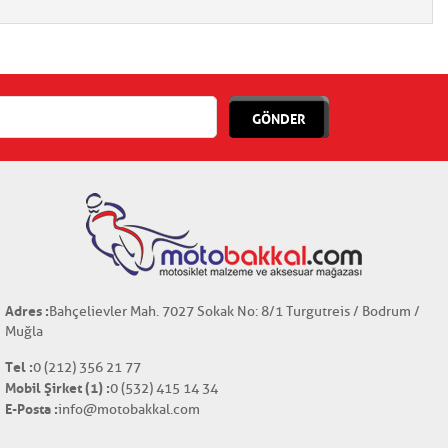
GÖNDER
Adres :
Bahçelievler Mah. 7027 Sokak No: 8/1 Turgutreis / Bodrum /
Muğla
Tel :
0 (212) 356 21 77
Mobil Şirket (1) :
0 (532) 415 14 34
E-Posta :
info@motobakkal.com