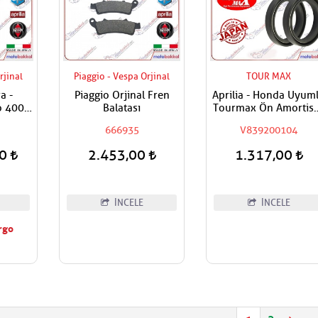
rjinal
Piaggio - Vespa Orjinal
TOUR MAX
a -
Piaggio Orjinal Fren
Aprilia - Honda Uyum
o 400 -
Balatası
Tourmax Ön Amortis
Sübabı
Yağ Keçesi
666935
V839200104
00
2.453,00
1.317,00
İNCELE
İNCELE
rgo