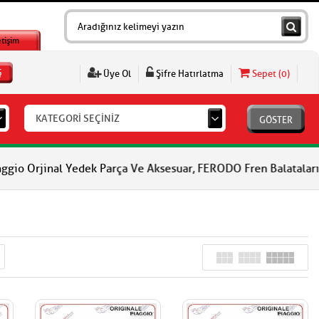
etişim
Ş
Üye Ol
Şifre Hatırlatma
Sepet (
0
)
KATEGORİ SEÇİNİZ
GÖSTER
 Yedek Parça Ve Aksesuar, FERODO Fren Balataları, FERODO Debriya