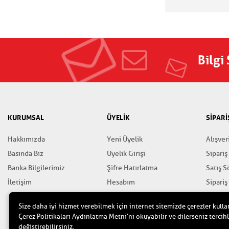
Bilgi
KURUMSAL
ÜYELİK
SİPARİ
Hakkımızda
Yeni Üyelik
Alışver
Basında Biz
Üyelik Girişi
Sipariş
Banka Bilgilerimiz
Şifre Hatırlatma
Satış 
İletişim
Hesabım
Sipariş
Favorilerim
Gizlili
Size daha iyi hizmet verebilmek için internet sitemizde çerezler kulla
Yardım
Çerez Politikaları Aydınlatma Metni’ni okuyabilir ve dilerseniz tercihl
değiştirebilirsiniz.