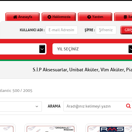
Anasayfa
Hakkımızda
Yardım
İl
KULLANICI ADI :
ŞİFRE :
GİRİ
YIL SEÇİNİZ
S.İ.P Aksesuarlar, Unibat Aküler, Vlm Aküler, Piaggio Orjinal
Atlantic 500 / 2005
ARAMA