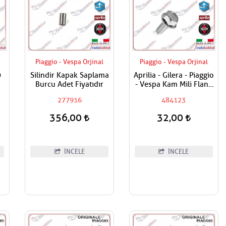
Piaggio - Vespa Orjinal
Piaggio - Vespa Orjinal
0
Silindir Kapak Saplama
Aprilia - Gilera - Piaggio
Burcu Adet Fiyatıdır
- Vespa Kam Mili Flanş
beo
Civatası
277916
484123
S
şa
356,00
32,00
İNCELE
İNCELE