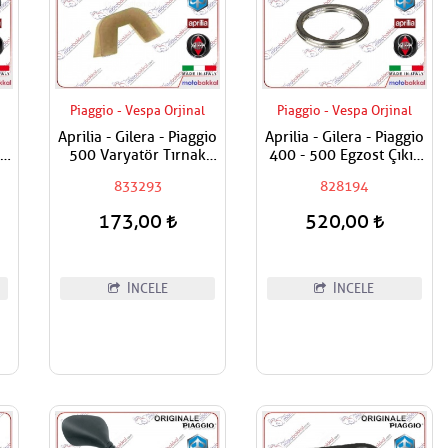
Piaggio - Vespa Orjinal
Piaggio - Vespa Orjinal
Aprilia - Gilera - Piaggio
Aprilia - Gilera - Piaggio
 -
500 Varyatör Tırnak
400 - 500 Egzost Çıkış
ı
Adet Fiyatıdır
Contası - Silindire
833293
828194
Geçen
173,00
520,00
İNCELE
İNCELE