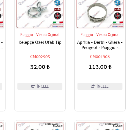
Piaggio - Vespa Orjinal
Piaggio - Vespa Orjinal
 -
Kelepçe Özel Ufak Tip
Aprilia - Derbi - Gilera -
Peugeot - Piaggio -
 /
Vespa Tüm Modeller
CM002903
CM001908
Hortum Kelepçesi
32,00
113,00
İNCELE
İNCELE