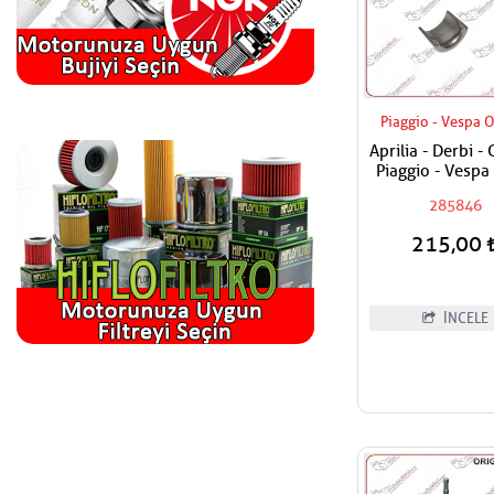
Piaggio - Vespa O
Aprilia - Derbi - 
Piaggio - Vespa
150 - 180 - 200 
285846
300 - 350 - 400
Sübap Tırnağı /
215,00
Fiyatıdır
İNCELE