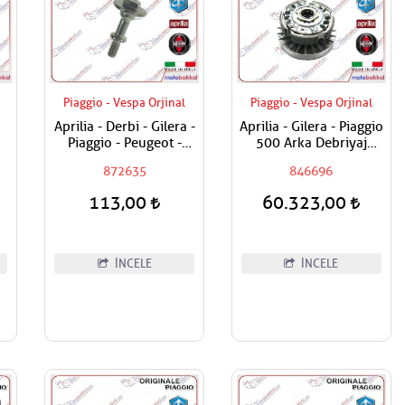
Piaggio - Vespa Orjinal
Piaggio - Vespa Orjinal
Aprilia - Derbi - Gilera -
Aprilia - Gilera - Piaggio
Piaggio - Peugeot -
500 Arka Debriyaj
Vespa 200 - 250 - 300 -
Komple (Tas Hariç)
872635
846696
350 - 400 - 500 - 800 -
850 Sübap Kapak
113,00
60.323,00
Civatası
İNCELE
İNCELE