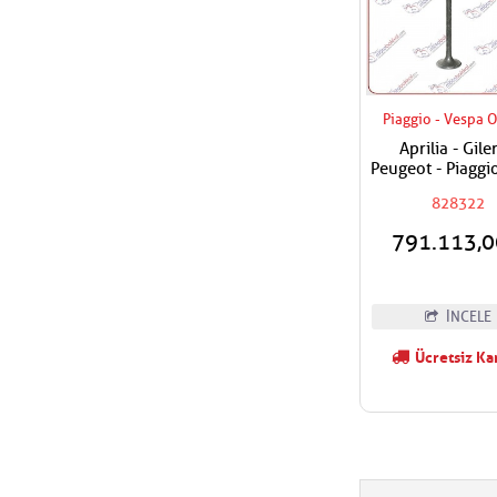
Piaggio - Vespa O
Aprilia - Giler
Peugeot - Piaggi
500 - 850 Emme 
828322
791.113,
İNCELE
Ücretsiz Ka