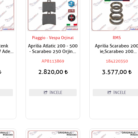
Piaggio - Vespa Orjinal
RMS
Renk
Aprilia Atlatic 200 - 500
Aprilia Scarabeo 20
 Adet
- Scarabeo 250 Orjinal
ie,Scarabeo 200
Fren Balatası Arka
Karb.,Sportcity,Scara
AP8113869
184220350
250,Atlantic 500 RM
Furş Rulman Seti / Ma
2.820,00
3.577,00
Rulman Set
İNCELE
İNCELE