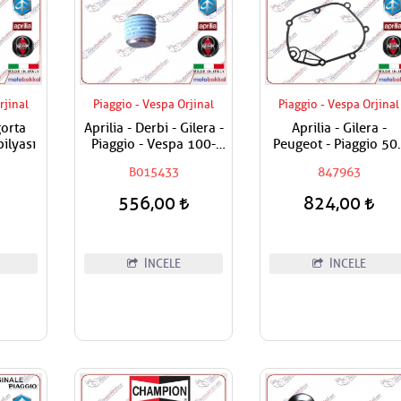
rjinal
Piaggio - Vespa Orjinal
Piaggio - Vespa Orjinal
orta
Aprilia - Derbi - Gilera -
Aprilia - Gilera -
ilyası
Piaggio - Vespa 100-
Peugeot - Piaggio 50
125-150-180-200-250-
Şanzuman Contası
B015433
847963
300-400-500-800-850
Karter Tapası
556,00
824,00
İNCELE
İNCELE