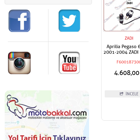
ZADI
Aprilia Pegaso 
2001-2004 ZADI 
Takımı
F60018730
4.608,0
İNCELE