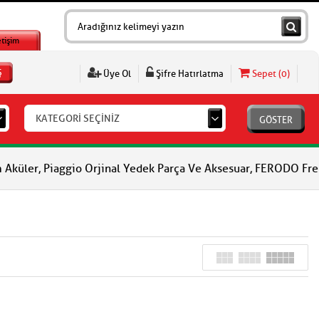
etişim
Ş
Üye Ol
Şifre Hatırlatma
Sepet (
0
)
KATEGORİ SEÇİNİZ
GÖSTER
, Piaggio Orjinal Yedek Parça Ve Aksesuar, FERODO Fren Balatala