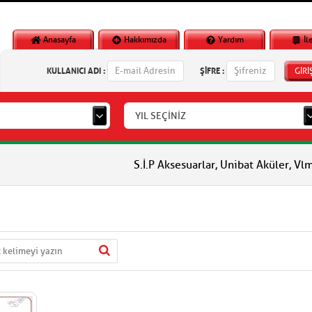
Anasayfa
Hakkımızda
Yardım
İl
KULLANICI ADI :
ŞİFRE :
GİRİ
YIL SEÇİNİZ
S.İ.P Aksesuarlar, Unibat Aküler, Vlm Aküler