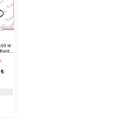
650 ie
Kontak
0
0