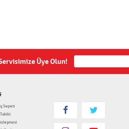
 Servisimize Üye Olun!
Ş
iş Sepeti
 Takibi
Sözleşmesi