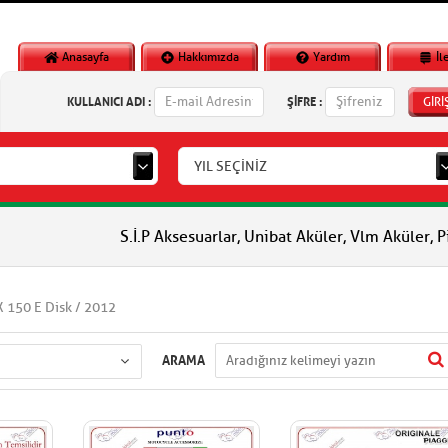
Anasayfa
Hakkımızda
Yardım
İl
KULLANICI ADI :
ŞİFRE :
GİRİ
YIL SEÇİNİZ
S.İ.P Aksesuarlar, Unibat Aküler, Vlm Aküler, Piaggio Orjinal
 150 E Disk / 2012
ARAMA