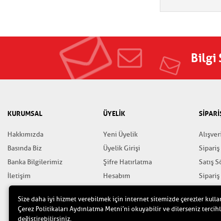
Bilgi
KURUMSAL
ÜYELİK
SİPARİ
Hakkımızda
Yeni Üyelik
Alışver
Basında Biz
Üyelik Girişi
Sipariş
Banka Bilgilerimiz
Şifre Hatırlatma
Satış 
İletişim
Hesabım
Sipariş
Favorilerim
Gizlili
Size daha iyi hizmet verebilmek için internet sitemizde çerezler kulla
Yardım
Çerez Politikaları Aydınlatma Metni’ni okuyabilir ve dilerseniz tercihl
değiştirebilirsiniz.