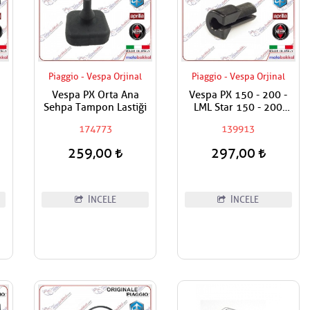
Piaggio - Vespa Orjinal
Piaggio - Vespa Orjinal
Vespa PX Orta Ana
Vespa PX 150 - 200 -
Sehpa Tampon Lastiği
LML Star 150 - 200
Vites kolu Kablo Ucu
174773
139913
Dişli Üst
259,00
297,00
İNCELE
İNCELE