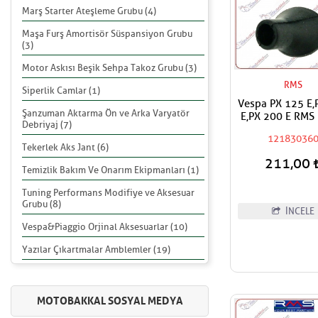
Marş Starter Ateşleme Grubu (4)
Maşa Furş Amortisör Süspansiyon Grubu
(3)
Motor Askısı Beşik Sehpa Takoz Grubu (3)
RMS
Siperlik Camlar (1)
Vespa PX 125 E,
Şanzuman Aktarma Ön ve Arka Varyatör
E,PX 200 E RMS 
Debriyaj (7)
Şase Çerçevesi Ga
12183036
Teli Geçiş Las
Tekerlek Aks Jant (6)
211,00
Temizlik Bakım Ve Onarım Ekipmanları (1)
Tuning Performans Modifiye ve Aksesuar
Grubu (8)
İNCELE
Vespa&Piaggio Orjinal Aksesuarlar (10)
Yazılar Çıkartmalar Amblemler (19)