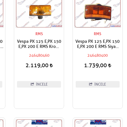
RMS
RMS
50
Vespa PX 125 E,PX 150
Vespa PX 125 E,PX 150
s
E,PX 200 E RMS Krom
E,PX 200 E RMS Siyah
Kasa Turuncu Ön
Kasa Turuncu Ön
246480460
246480400
Sağ,Sol Sinyal Adet
Sağ,Sol Sinyal Adet
Fiyat
Fiyat
2.119,00
1.739,00
İNCELE
İNCELE