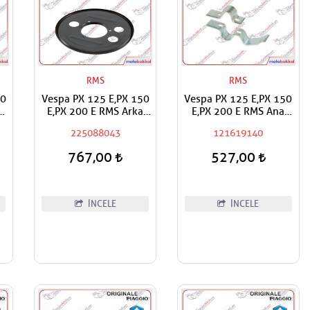
RMS
RMS
50
Vespa PX 125 E,PX 150
Vespa PX 125 E,PX 150
n
E,PX 200 E RMS Arka
E,PX 200 E RMS Ana
Teker Toz Kapağı
Sehpa Orta Sehpa
225088043
121619140
Montaj Aparatları
767,00
527,00
İNCELE
İNCELE