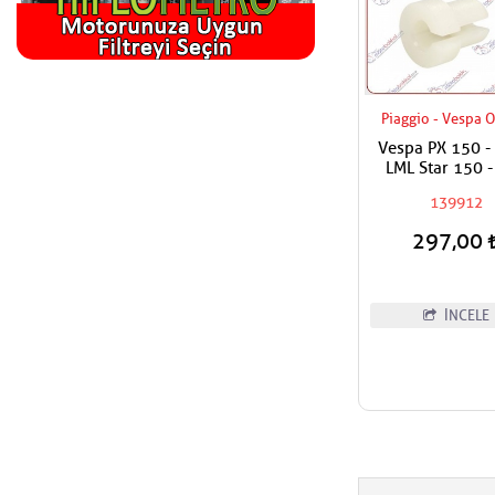
Piaggio - Vespa O
Vespa PX 150 -
LML Star 150 
Kablo Ucu Gaz K
139912
Alt Dişli
297,00
İNCELE