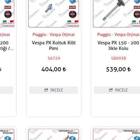
rjinal
Piaggio - Vespa Orjinal
Piaggio - Vespa Orjinal
 200
Vespa PX Koltuk Kilit
Vespa PX 150 - 200
iği /
Pimi
Jikle Kolu
lastik
56729
580938
404,00
539,00
İNCELE
İNCELE