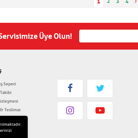
1
2
3
4
 Servisimize Üye Olun!
Ş
iş Sepeti
 Takibi
Sözleşmesi
 & Teslimat
k & Güvenlik
nılmaktadır.
erinizi