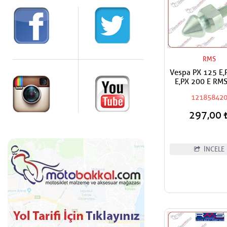
RMS
Vespa PX 125 E,
E,PX 200 E RMS
Kilit Pimi
12185842
297,00
İNCELE