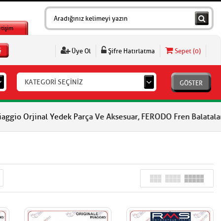
etişim
Ş
Üye Ol
Şifre Hatırlatma
Sepet (
0
)
KATEGORİ SEÇİNİZ
GÖSTER
 Yedek Parça Ve Aksesuar, FERODO Fren Balataları, FERODO Debriy