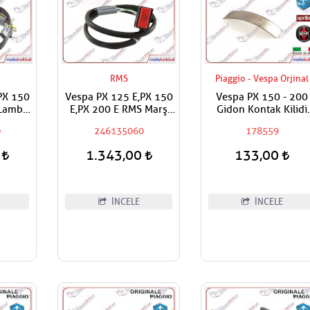
RMS
Piaggio - Vespa Orjinal
PX 150
Vespa PX 125 E,PX 150
Vespa PX 150 - 200
 Lamba
E,PX 200 E RMS Marş
Gidon Kontak Kilidi
 Paneli
Düğmesi Buton Start
Sekmanı
0
246135060
178559
Grubu
Kablolu
0
1.343,00
133,00
İNCELE
İNCELE