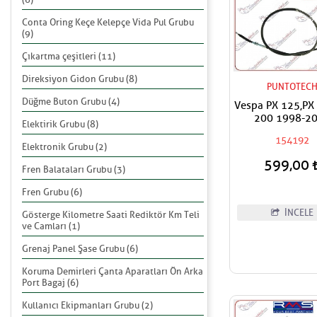
Conta Oring Keçe Kelepçe Vida Pul Grubu
(9)
Çıkartma çeşitleri (11)
Direksiyon Gidon Grubu (8)
PUNTOTEC
Düğme Buton Grubu (4)
Vespa PX 125,PX
200 1998-2
Elektirik Grubu (8)
Debriyaj Teli İ
154192
Komple
Elektronik Grubu (2)
599,00
Fren Balataları Grubu (3)
Fren Grubu (6)
İNCELE
Gösterge Kilometre Saati Rediktör Km Teli
ve Camları (1)
Grenaj Panel Şase Grubu (6)
Koruma Demirleri Çanta Aparatları Ön Arka
Port Bagaj (6)
Kullanıcı Ekipmanları Grubu (2)