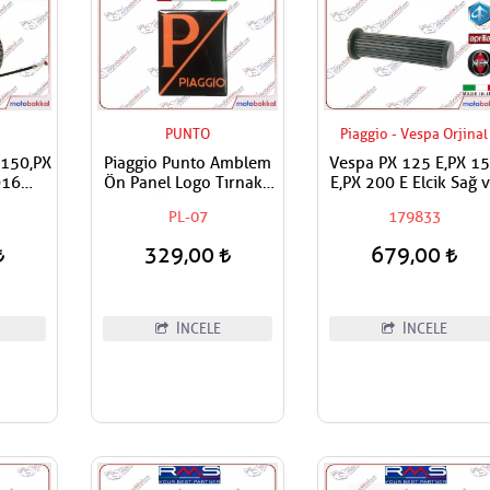
H
PUNTO
Piaggio - Vespa Orjinal
 150,PX
Piaggio Punto Amblem
Vespa PX 125 E,PX 1
016
Ön Panel Logo Tırnaklı
E,PX 200 E Elcik Sağ 
ç Dış
Geçme Üzerine Yapışan
Sol Adet Fiyat
PL-07
179833
Tip Mat Turuncu-siyah
329,00
679,00
İNCELE
İNCELE