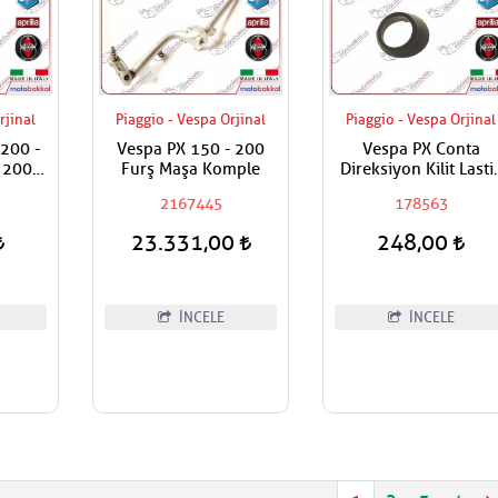
rjinal
Piaggio - Vespa Orjinal
Piaggio - Vespa Orjinal
 200 -
Vespa PX 150 - 200
Vespa PX Conta
- 200
Furş Maşa Komple
Direksiyon Kilit Lasti
elebeği
Contası
2167445
178563
23.331,00
248,00
İNCELE
İNCELE