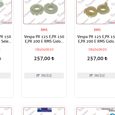
RMS
RMS
PX 150
Vespa PX 125 E,PX 150
Vespa PX 125 E,PX 1
 Sele
E,PX 200 E RMS Gidon
E,PX 200 E RMS Gido
Üzeri Vites Değiştirme
Üzeri Gaz Kasnağı
0
184040610
184040620
Kasnağı
257,00
257,00
İNCELE
İNCELE