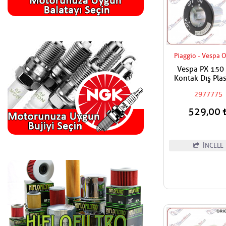
Piaggio - Vespa O
Vespa PX 150
Kontak Dış Plast
Kontak On-Off P
2977775
529,00
İNCELE