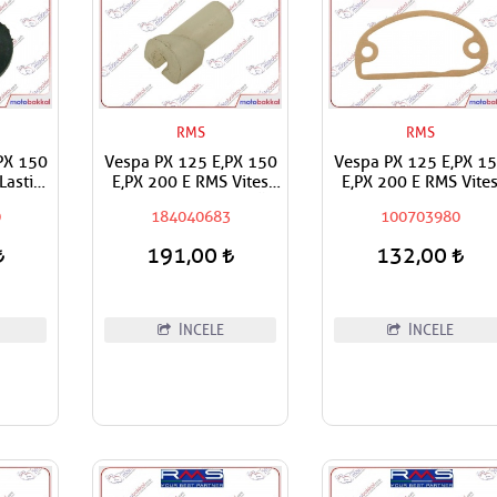
RMS
RMS
PX 150
Vespa PX 125 E,PX 150
Vespa PX 125 E,PX 1
Lastik
E,PX 200 E RMS Vites
E,PX 200 E RMS Vite
z Jikle
kolu Kablo Ucu Dişli Üst
Kutusu Contası
0
184040683
100703980
tiği
191,00
132,00
İNCELE
İNCELE