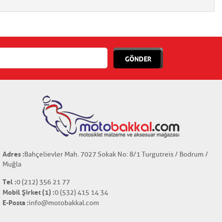
GÖNDER
Adres :
Bahçelievler Mah. 7027 Sokak No: 8/1 Turgutreis / Bodrum /
Muğla
Tel :
0 (212) 356 21 77
Mobil Şirket (1) :
0 (532) 415 14 34
E-Posta :
info@motobakkal.com