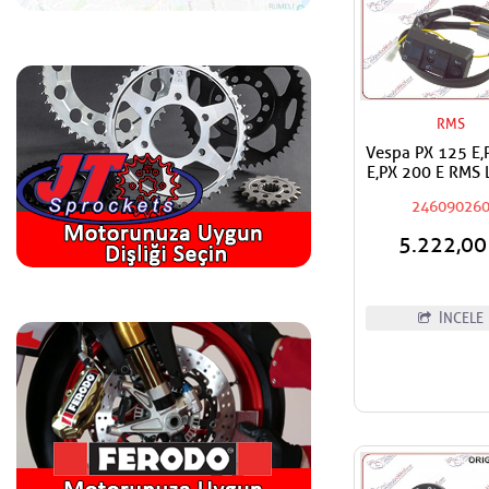
RMS
Vespa PX 125 E,
E,PX 200 E RMS
ve Korna Kontrol
24609026
Düğme Buton 
5.222,0
İNCELE