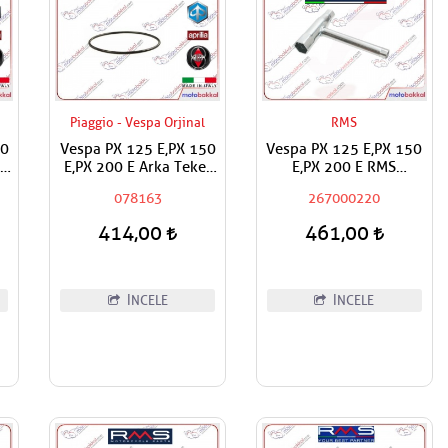
Piaggio - Vespa Orjinal
RMS
50
Vespa PX 125 E,PX 150
Vespa PX 125 E,PX 150
ve
E,PX 200 E Arka Teker
E,PX 200 E RMS
Kapak Contası O-ring
Motosiklet Buji Anahtarı
078163
267000220
414,00
461,00
İNCELE
İNCELE