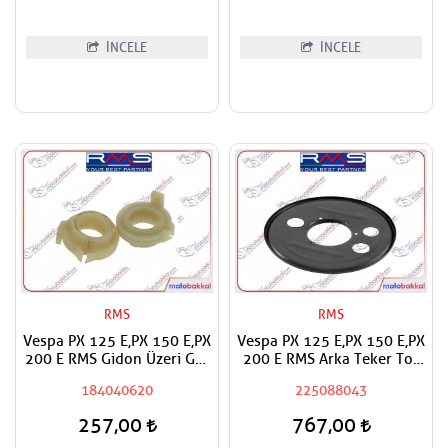
İNCELE
İNCELE
RMS
RMS
Vespa PX 125 E,PX 150 E,PX
Vespa PX 125 E,PX 150 E,PX
200 E RMS Gidon Üzeri Gaz
200 E RMS Arka Teker Toz
Kasnağı
Kapağı
184040620
225088043
257,00
767,00