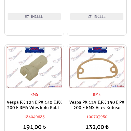
İNCELE
İNCELE
RMS
RMS
Vespa PX 125 E,PX 150 E,PX
Vespa PX 125 E,PX 150 E,PX
200 E RMS Vites kolu Kablo
200 E RMS Vites Kutusu
Ucu Dişli Üst
Contası
184040683
100703980
191,00
132,00