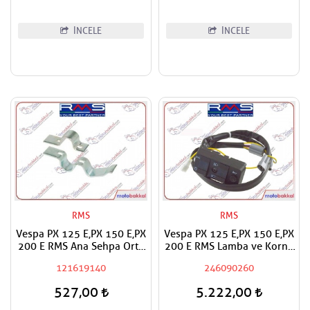
İNCELE
İNCELE
RMS
RMS
Vespa PX 125 E,PX 150 E,PX
Vespa PX 125 E,PX 150 E,PX
200 E RMS Ana Sehpa Orta
200 E RMS Lamba ve Korna
Sehpa Montaj Aparatları
Kontrol Paneli Düğme
121619140
246090260
Buton Grubu
527,00
5.222,00