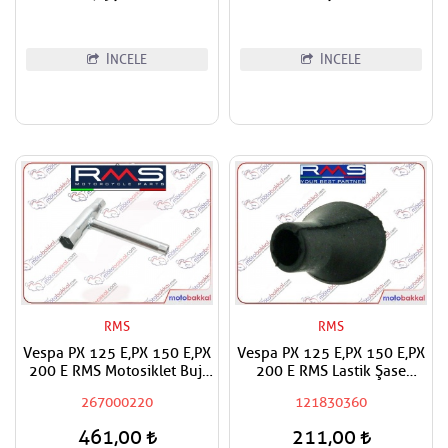
İNCELE
İNCELE
RMS
RMS
Vespa PX 125 E,PX 150 E,PX
Vespa PX 125 E,PX 150 E,PX
200 E RMS Motosiklet Buji
200 E RMS Lastik Şase
Anahtarı
Çerçevesi Gaz Jikle Teli
267000220
121830360
Geçiş Lastiği
461,00
211,00