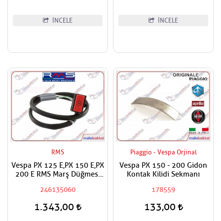
İNCELE
İNCELE
RMS
Piaggio - Vespa Orjinal
Vespa PX 125 E,PX 150 E,PX
Vespa PX 150 - 200 Gidon
200 E RMS Marş Düğmesi
Kontak Kilidi Sekmanı
Buton Start Kablolu
246135060
178559
1.343,00
133,00