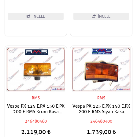
İNCELE
İNCELE
RMS
RMS
Vespa PX 125 E,PX 150 E,PX
Vespa PX 125 E,PX 150 E,PX
200 E RMS Krom Kasa
200 E RMS Siyah Kasa
Turuncu Ön Sağ,Sol Sinyal
Turuncu Ön Sağ,Sol Sinyal
246480460
246480400
Adet Fiyat
Adet Fiyat
2.119,00
1.739,00