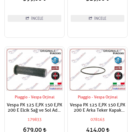
İNCELE
İNCELE
Piaggio - Vespa Orjinal
Piaggio - Vespa Orjinal
Vespa PX 125 E,PX 150 E,PX
Vespa PX 125 E,PX 150 E,PX
200 E Elcik Sağ ve Sol Adet
200 E Arka Teker Kapak
Fiyat
Contası O-ring
179833
078163
679,00
414,00