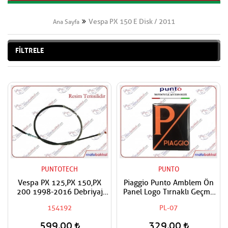
Vespa PX 150 E Disk / 2011
Ana Sayfa
FİLTRELE
PUNTOTECH
PUNTO
Vespa PX 125,PX 150,PX
Piaggio Punto Amblem Ön
200 1998-2016 Debriyaj
Panel Logo Tırnaklı Geçme
Teli İç Dış Komple
Üzerine Yapışan Tip Mat
154192
PL-07
Turuncu-siyah
599,00
329,00