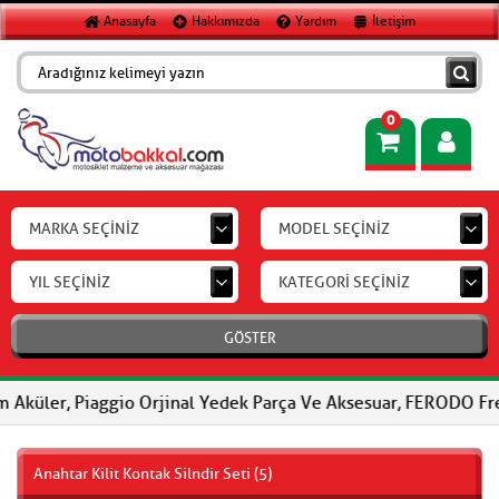
Anasayfa
Hakkımızda
Yardım
İletişim
0
MARKA SEÇİNİZ
MODEL SEÇİNİZ
YIL SEÇİNİZ
KATEGORİ SEÇİNİZ
GÖSTER
Piaggio Orjinal Yedek Parça Ve Aksesuar, FERODO Fren Balataları
Anahtar Kilit Kontak Silndir Seti (5)