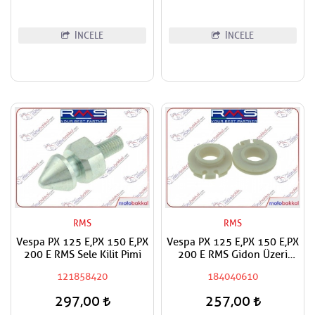
İNCELE
İNCELE
RMS
RMS
Vespa PX 125 E,PX 150 E,PX
Vespa PX 125 E,PX 150 E,PX
200 E RMS Sele Kilit Pimi
200 E RMS Gidon Üzeri
Vites Değiştirme Kasnağı
121858420
184040610
297,00
257,00