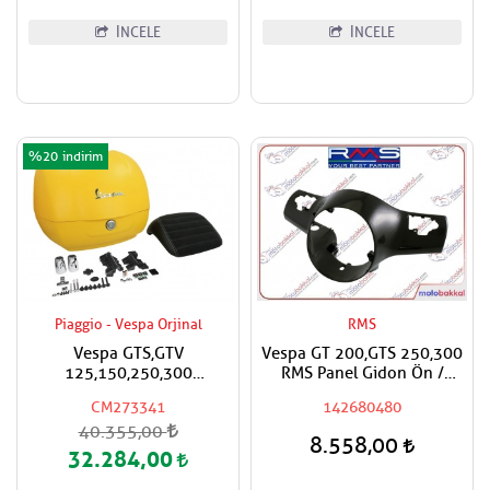
İNCELE
İNCELE
%20
Piaggio - Vespa Orjinal
RMS
Vespa GTS,GTV
Vespa GT 200,GTS 250,300
125,150,250,300
RMS Panel Gidon Ön /
Super,Super Sport Çanta
Direksiyon Paneli Ön
CM273341
142680480
Mat Sarı Renk Boya
Boyasız
40.355,00
Kod:974/A Siyah Sırt Pedli
8.558,00
32.284,00