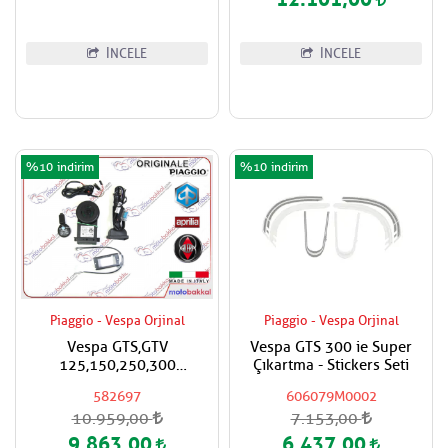
İNCELE
İNCELE
%10
%10
Piaggio - Vespa Orjinal
Piaggio - Vespa Orjinal
Vespa GTS,GTV
Vespa GTS 300 ie Super
125,150,250,300
Çıkartma - Stickers Seti
Super,Super Sport Alarm
582697
606079M0002
Sistemi
10.959,00
7.153,00
9.863,00
6.437,00