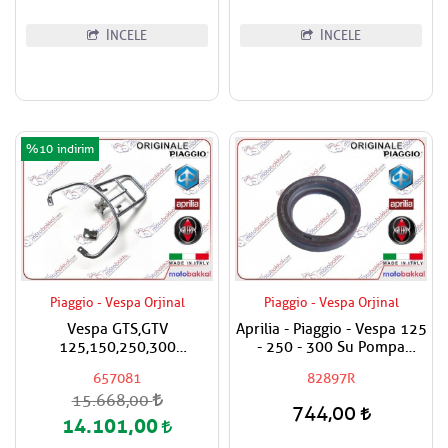
İNCELE
İNCELE
%10
Piaggio - Vespa Orjinal
Piaggio - Vespa Orjinal
Vespa GTS,GTV
Aprilia - Piaggio - Vespa 125
125,150,250,300
- 250 - 300 Su Pompa
Super,Super Sport
Keçesi
657081
82897R
Piaggio,Vespa Orjinal Çanta
15.668,00
Aparatı
744,00
14.101,00