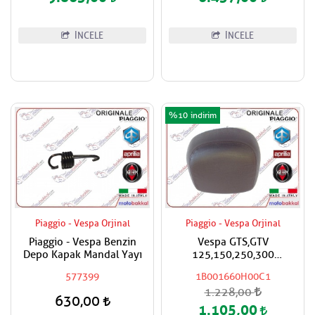
İNCELE
İNCELE
%10
Piaggio - Vespa Orjinal
Piaggio - Vespa Orjinal
Piaggio - Vespa Benzin
Vespa GTS,GTV
Depo Kapak Mandal Yayı
125,150,250,300
Super,Super Sport Çanta
577399
1B001660H00C1
İçin Sırt Dayama Pad / Koyu
1.228,00
Kahverengi
630,00
1.105,00