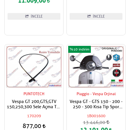
11.009,00
İNCELE
İNCELE
%10
PUNTOTECH
Piaggio - Vespa Orjinal
Vespa GT 200,GTS,GTV
Vespa GT - GTS 150 - 200 -
150,250,300 Sele Açma Teli
250 - 300 Kısa Tip Spor
Arka,İç Dış
Füme Siperlik
170209
1B001600
13.446,00
877,00
12.101,00