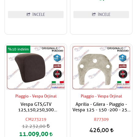
İNCELE
İNCELE
%10
Piaggio - Vespa Orjinal
Piaggio - Vespa Orjinal
Vespa GTS,GTV
Aprilia - Gilera - Piaggio -
125,150,250,300
Vespa 125 - 150 -200 - 250
Super,Super Sport Çanta
- 300 Egzantrik Mili Ara
CM273219
877309
İçin Sırt Dayama Pad / Koyu
Hilali
12.232,00
Kahverengi
426,00
11.009,00