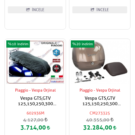
İNCELE
İNCELE
%10
%20
Piaggio - Vespa Orjinal
Piaggio - Vespa Orjinal
Vespa GTS,GTV
Vespa GTS,GTV
125,150,250,300
125,150,250,300
Super,Super Sport Yağmur
Super,Super Sport Çanta
602936M
CM273325
Geçirmez Sele Koruyucu
Kahverengi Renk Boya
4.127,00
40.355,00
Örtü Kılıf
Kod:129/A Koyu
Kahverengi Sırt Pedli
3.714,00
32.284,00