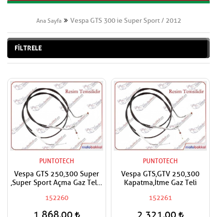
Vespa GTS 300 ie Super Sport / 2012
Ana Sayfa
FİLTRELE
PUNTOTECH
PUNTOTECH
Vespa GTS 250,300 Super
Vespa GTS,GTV 250,300
,Super Sport Açma Gaz Teli -
Kapatma,İtme Gaz Teli
A- Çekme Gaz Teli
152260
152261
1.868,00
2.321,00