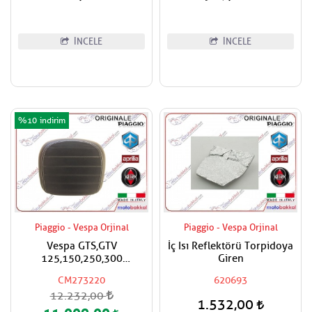
İNCELE
İNCELE
%10
Piaggio - Vespa Orjinal
Piaggio - Vespa Orjinal
Vespa GTS,GTV
İç Isı Reflektörü Torpidoya
125,150,250,300
Giren
Super,Super Sport Çanta
CM273220
620693
İçin Sırt Dayama Pad
12.232,00
CM273220
1.532,00