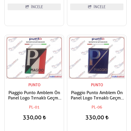
İNCELE
İNCELE
PUNTO
PUNTO
Piaggio Punto Amblem Ön
Piaggio Punto Amblem Ön
Panel Logo Tırnaklı Geçme
Panel Logo Tırnaklı Geçme
Üzerine Yapışan Tip İtaiyan
Üzerine Yapışan Tip Gece
PL-01
PL-06
Bayrak Renkleri
mavi-Gümüş
330,00
330,00