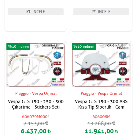
İNCELE
İNCELE
%10
%10
Piaggio - Vespa Orjinal
Piaggio - Vespa Orjinal
Vespa GTS 150 - 250 - 300
Vespa GTS 150 - 300 ABS
Çıkartma - Stickers Seti
Kısa Tip Siperlik - Cam
606079M0001
606008M
7.153,00
13.268,00
6.437,00
11.941,00