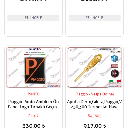
İNCELE
İNCELE
PUNTO
Piaggio - Vespa Orjinal
Piaggio Punto Amblem Ön
Aprilia,Derbi,Gilera,Piaggio,Ves
Panel Logo Tırnaklı Geçme
250,300 Termostat Hava
Üzerine Yapışan Tip Mat
Ayar Vidası
PL-07
845605
Turuncu-siyah
330,00
917,00