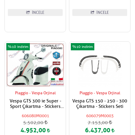
İNCELE
İNCELE
%10
%10
Piaggio - Vespa Orjinal
Piaggio - Vespa Orjinal
Vespa GTS 300 ie Super -
Vespa GTS 150 - 250 - 300
Sport Çıkartma - Stickers
Çıkartma - Stickers Seti
Seti
606080M0001
606079M0003
5.502,00
7.153,00
4.952,00
6.437,00