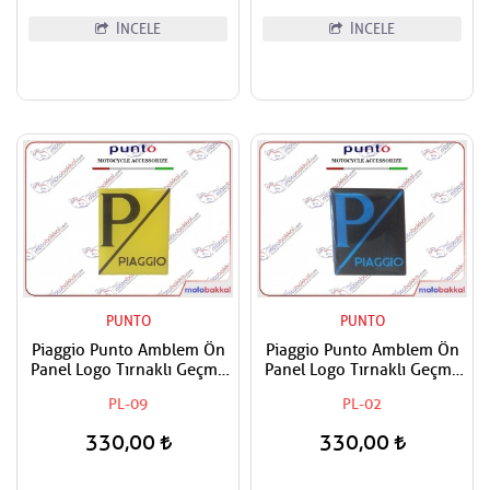
İNCELE
İNCELE
PUNTO
PUNTO
Piaggio Punto Amblem Ön
Piaggio Punto Amblem Ön
Panel Logo Tırnaklı Geçme
Panel Logo Tırnaklı Geçme
Üzerine Yapışan Tip Sarı -
Üzerine Yapışan Tip Siyah -
PL-09
PL-02
Siyah
Mavi
330,00
330,00