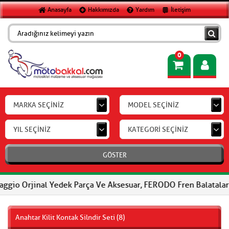
Anasayfa
Hakkımızda
Yardım
İletişim
0
MARKA SEÇİNİZ
MODEL SEÇİNİZ
YIL SEÇİNİZ
KATEGORİ SEÇİNİZ
GÖSTER
inal Yedek Parça Ve Aksesuar, FERODO Fren Balataları, FERODO Deb
Anahtar Kilit Kontak Silndir Seti (8)