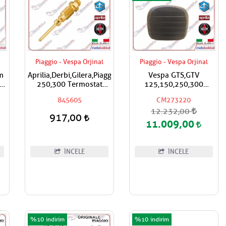
Piaggio - Vespa Orjinal
Piaggio - Vespa Orjinal
m
Aprilia,Derbi,Gilera,Piaggio,Vespa
Vespa GTS,GTV
lı
250,300 Termostat
125,150,250,300
an
Hava Ayar Vidası
Super,Super Sport
845605
CM273220
h
Çanta İçin Sırt Dayama
12.232,00
Pad CM273220
917,00
11.009,00
İNCELE
İNCELE
%10
%10