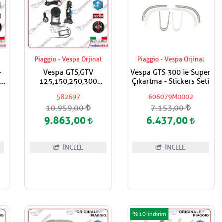
Piaggio - Vespa Orjinal
Piaggio - Vespa Orjinal
-
Vespa GTS,GTV
Vespa GTS 300 ie Super
ip
125,150,250,300
Çıkartma - Stickers Seti
Super,Super Sport
582697
606079M0002
Alarm Sistemi
10.959,00
7.153,00
9.863,00
6.437,00
İNCELE
İNCELE
%10