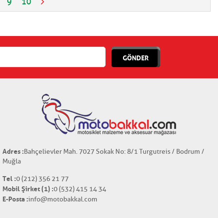
9
10
GÖNDER
Adres :
Bahçelievler Mah. 7027 Sokak No: 8/1 Turgutreis / Bodrum /
Muğla
Tel :
0 (212) 356 21 77
Mobil Şirket (1) :
0 (532) 415 14 34
E-Posta :
info@motobakkal.com