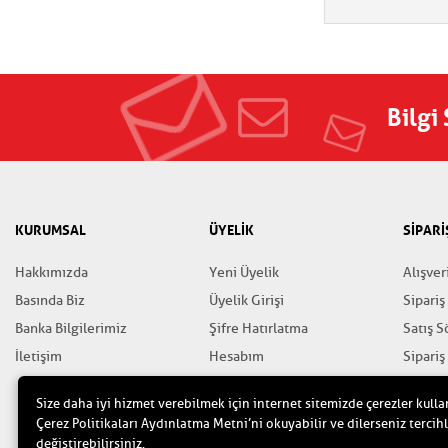
Bilgi
KURUMSAL
ÜYELİK
SİPARİ
Hakkımızda
Yeni Üyelik
Alışver
Basında Biz
Üyelik Girişi
Sipariş
Banka Bilgilerimiz
Şifre Hatırlatma
Satış 
İletişim
Hesabım
Sipariş
Favorilerim
Gizlili
Size daha iyi hizmet verebilmek için internet sitemizde çerezler kulla
Yardım
Çerez Politikaları Aydınlatma Metni’ni okuyabilir ve dilerseniz tercihl
değiştirebilirsiniz.