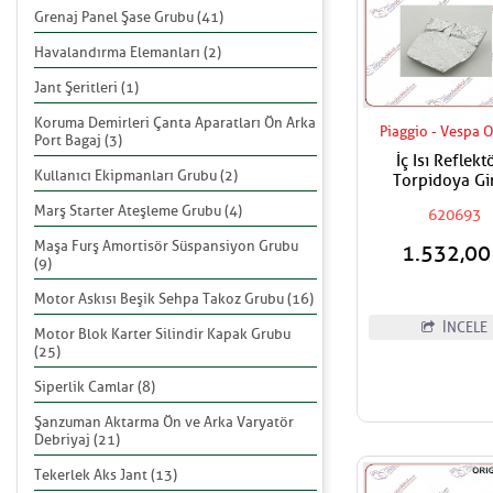
Grenaj Panel Şase Grubu (41)
Havalandırma Elemanları (2)
Jant Şeritleri (1)
Koruma Demirleri Çanta Aparatları Ön Arka
Piaggio - Vespa O
Port Bagaj (3)
İç Isı Reflekt
Kullanıcı Ekipmanları Grubu (2)
Torpidoya Gi
Marş Starter Ateşleme Grubu (4)
620693
Maşa Furş Amortisör Süspansiyon Grubu
1.532,0
(9)
Motor Askısı Beşik Sehpa Takoz Grubu (16)
İNCELE
Motor Blok Karter Silindir Kapak Grubu
(25)
Siperlik Camlar (8)
Şanzuman Aktarma Ön ve Arka Varyatör
Debriyaj (21)
Tekerlek Aks Jant (13)