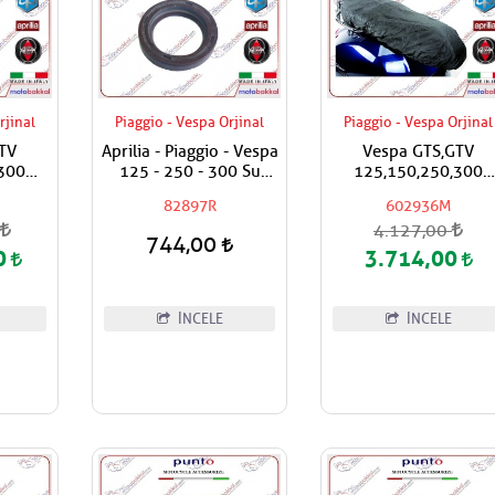
rjinal
Piaggio - Vespa Orjinal
Piaggio - Vespa Orjinal
TV
Aprilia - Piaggio - Vespa
Vespa GTS,GTV
300
125 - 250 - 300 Su
125,150,250,300
port
Pompa Keçesi
Super,Super Sport
82897R
602936M
rjinal
Yağmur Geçirmez Sel
0
4.127,00
tı
Koruyucu Örtü Kılıf
744,00
0
3.714,00
İNCELE
İNCELE