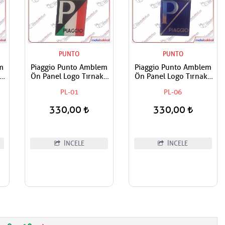
PUNTO
PUNTO
m
Piaggio Punto Amblem
Piaggio Punto Amblem
lı
Ön Panel Logo Tırnaklı
Ön Panel Logo Tırnaklı
an
Geçme Üzerine Yapışan
Geçme Üzerine Yapışan
PL-01
PL-06
Tip İtaiyan Bayrak
Tip Gece mavi-Gümüş
Renkleri
330,00
330,00
İNCELE
İNCELE