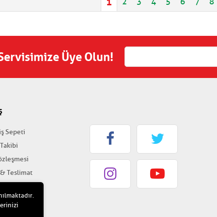
1
2
3
4
5
6
7
8
 Servisimize Üye Olun!
Ş
iş Sepeti
 Takibi
Sözleşmesi
 & Teslimat
k & Güvenlik
nılmaktadır.
erinizi