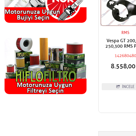
RMS
Vespa GT 200
250,300 RMS P
Gidon Ön / Dire
14268048
Paneli Ön Boy
8.558,0
İNCELE