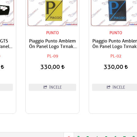
PUNTO
PUNTO
,GTS
Piaggio Punto Amblem
Piaggio Punto Amble
anel
Ön Panel Logo Tırnaklı
Ön Panel Logo Tırnak
ksiyon
Geçme Üzerine Yapışan
Geçme Üzerine Yapış
0
PL-09
PL-02
asız
Tip Sarı - Siyah
Tip Siyah - Mavi
0
330,00
330,00
İNCELE
İNCELE