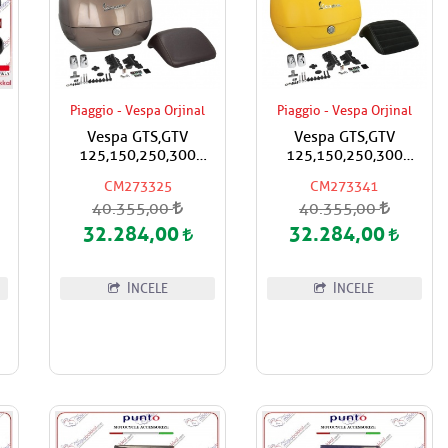
Piaggio - Vespa Orjinal
Piaggio - Vespa Orjinal
Vespa GTS,GTV
Vespa GTS,GTV
125,150,250,300
125,150,250,300
Super,Super Sport
Super,Super Sport
CM273325
CM273341
e
Çanta Kahverengi Renk
Çanta Mat Sarı Renk
40.355,00
40.355,00
Boya Kod:129/A Koyu
Boya Kod:974/A Siyah
Kahverengi Sırt Pedli
Sırt Pedli
32.284,00
32.284,00
İNCELE
İNCELE