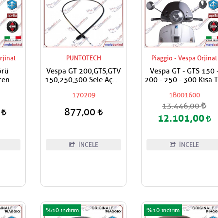
rjinal
PUNTOTECH
Piaggio - Vespa Orjinal
örü
Vespa GT 200,GTS,GTV
Vespa GT - GTS 150 
ren
150,250,300 Sele Açma
200 - 250 - 300 Kısa T
Teli Arka,İç Dış
Spor Füme Siperlik
170209
1B001600
13.446,00
0
877,00
12.101,00
İNCELE
İNCELE
%10
%10