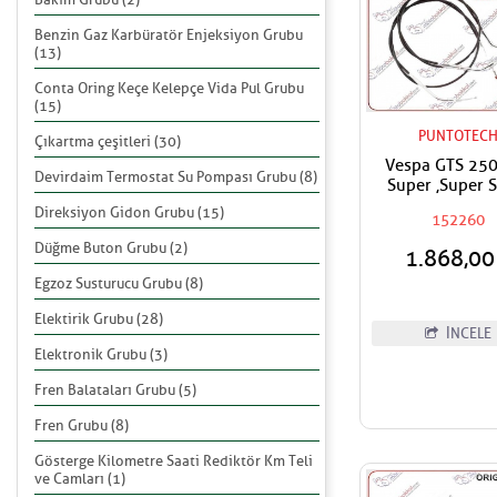
Benzin Gaz Karbüratör Enjeksiyon Grubu
(13)
Conta Oring Keçe Kelepçe Vida Pul Grubu
(15)
PUNTOTEC
Çıkartma çeşitleri (30)
Vespa GTS 250
Devirdaim Termostat Su Pompası Grubu (8)
Super ,Super 
Açma Gaz Teli 
Direksiyon Gidon Grubu (15)
152260
Çekme Gaz T
Düğme Buton Grubu (2)
1.868,0
Egzoz Susturucu Grubu (8)
Elektirik Grubu (28)
İNCELE
Elektronik Grubu (3)
Fren Balataları Grubu (5)
Fren Grubu (8)
Gösterge Kilometre Saati Rediktör Km Teli
ve Camları (1)