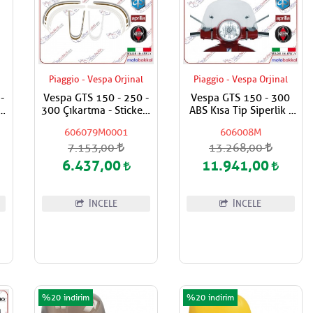
Piaggio - Vespa Orjinal
Piaggio - Vespa Orjinal
-
Vespa GTS 150 - 250 -
Vespa GTS 150 - 300
rs
300 Çıkartma - Stickers
ABS Kısa Tip Siperlik -
Seti
Cam
606079M0001
606008M
7.153,00
13.268,00
6.437,00
11.941,00
İNCELE
İNCELE
%20
%20