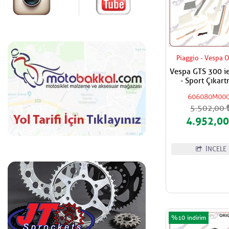
Piaggio - Vespa O
Vespa GTS 300 i
- Sport Çıkart
Stickers Set
606080M00
5.502,00
4.952,0
İNCELE
%10