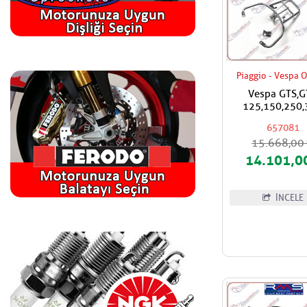
Piaggio - Vespa O
Vespa GTS,G
125,150,250,
Super,Super S
657081
Piaggio,Vespa O
15.668,0
Çanta Apara
14.101,0
İNCELE