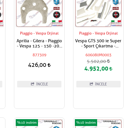
Piaggio - Vespa Orjinal
Piaggio - Vespa Orjinal
Aprilia - Gilera - Piaggio
Vespa GTS 300 ie Super
- Vespa 125 - 150 -200
- Sport Çıkartma -
- 250 - 300 Egzantrik
Stickers Seti
877309
606080M0003
ma
Mili Ara Hilali
5.502,00
gi
426,00
4.952,00
İNCELE
İNCELE
%10
%10