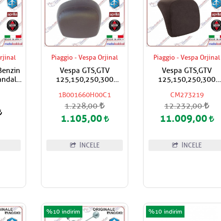
rjinal
Piaggio - Vespa Orjinal
Piaggio - Vespa Orjinal
Benzin
Vespa GTS,GTV
Vespa GTS,GTV
andal
125,150,250,300
125,150,250,300
Super,Super Sport
Super,Super Sport
1B001660H00C1
CM273219
Çanta İçin Sırt Dayama
Çanta İçin Sırt Daya
1.228,00
12.232,00
Pad / Koyu Kahverengi
Pad / Koyu Kahveren
1.105,00
11.009,00
İNCELE
İNCELE
%10
%10