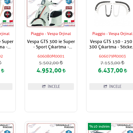
rjinal
Piaggio - Vespa Orjinal
Piaggio - Vespa Orjinal
e Super
Vespa GTS 300 ie Super
Vespa GTS 150 - 250 
ma -
- Sport Çıkartma -
300 Çıkartma - Sticke
i
Stickers Seti
Seti
02
606080M0001
606079M0003
5.502,00
7.153,00
0
4.952,00
6.437,00
İNCELE
İNCELE
%10