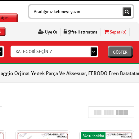
etişim
Ş
Üye Ol
Şifre Hatırlatma
Sepet (
0
)
KATEGORİ SEÇİNİZ
GÖSTER
nal Yedek Parça Ve Aksesuar, FERODO Fren Balataları, FERODO Deb
%10