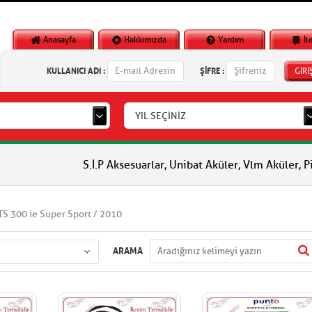
Anasayfa
Hakkımızda
Yardım
İl
KULLANICI ADI :
ŞİFRE :
GİRİ
YIL SEÇİNİZ
S.İ.P Aksesuarlar, Unibat Aküler, Vlm Aküler, Piaggio Orji
S 300 ie Super Sport / 2010
ARAMA