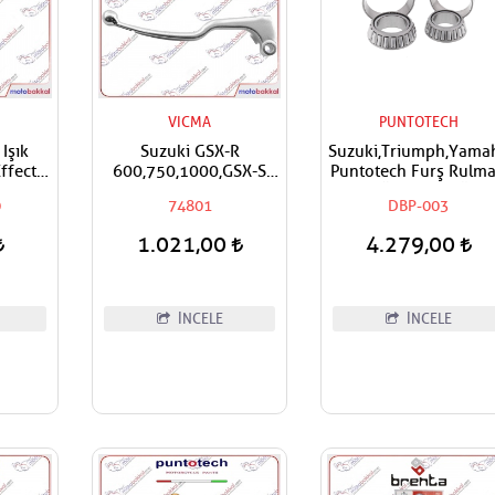
VICMA
PUNTOTECH
Işık
Suzuki GSX-R
Suzuki,Triumph,Yama
ffect
600,750,1000,GSX-S
Puntotech Furş Rulm
W
1000 Vicma Debriyaj
Alt Üst Takım Ön
0
74801
DBP-003
Maneti Kolu
Mesnet Maşa Bilyası
1.021,00
4.279,00
İNCELE
İNCELE