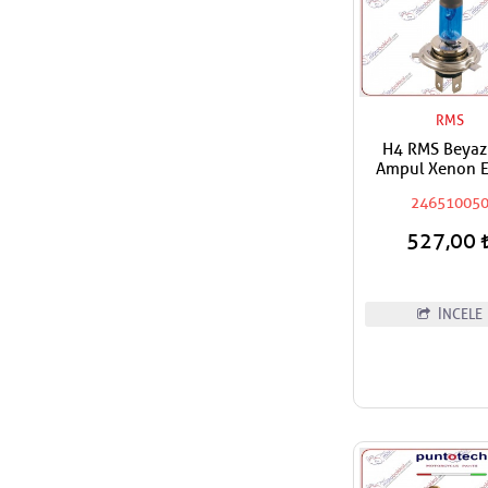
RMS
H4 RMS Beyaz 
Ampul Xenon E
12V 60/55
24651005
527,00
İNCELE