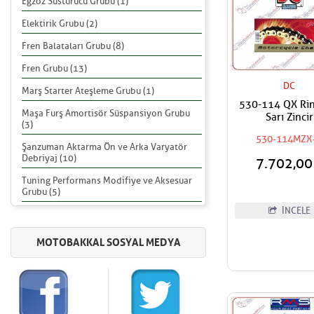
Egzoz Susturucu Grubu (1)
Elektirik Grubu (2)
Fren Balataları Grubu (8)
Fren Grubu (13)
DC
Marş Starter Ateşleme Grubu (1)
530-114 QX Rin
Maşa Furş Amortisör Süspansiyon Grubu
Sarı Zincir
(3)
530-114MZX
Şanzuman Aktarma Ön ve Arka Varyatör
Debriyaj (10)
7.702,0
Tuning Performans Modifiye ve Aksesuar
Grubu (5)
İNCELE