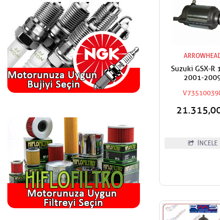
ARROWHEA
Suzuki GSX-R 
2001-200
ARROWHEAD 
V73510039
Motoru
21.315,0
İNCELE