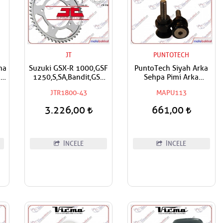
JT
PUNTOTECH
ha
Suzuki GSX-R 1000,GSF
PuntoTech Siyah Arka
an
1250,S,SA,Bandit,GSX
Sehpa Pimi Arka
1250,GSX-R 1300 R
Kaldırma Makarası -
JTR1800-43
MAPU113
Hayabusa,Triumph
Swingarm Spools
Sprint 955 RS Uyumlu
Sliders M8
3.226,00
661,00
JT Arka Dişli
İNCELE
İNCELE