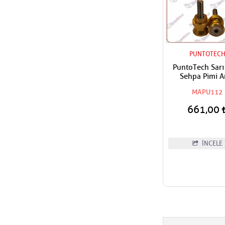
PUNTOTEC
PuntoTech Sarı
Sehpa Pimi A
Kaldırma Makar
MAPU112
Swingarm Spo
Sliders M
661,00
İNCELE