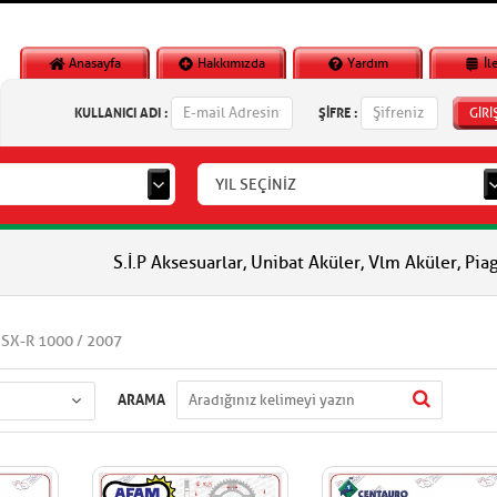
Anasayfa
Hakkımızda
Yardım
İl
KULLANICI ADI :
ŞİFRE :
GİRİ
YIL SEÇİNİZ
S.İ.P Aksesuarlar, Unibat Aküler, Vlm Aküler, Piaggio Orjinal Y
GSX-R 1000 / 2007
ARAMA