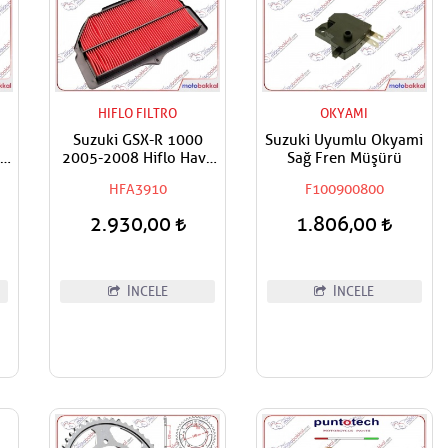
HIFLO FILTRO
OKYAMI
Suzuki GSX-R 1000
Suzuki Uyumlu Okyami
2005-2008 Hiflo Hava
Sağ Fren Müşürü
ı
Filtresi
HFA3910
F100900800
2.930,00
1.806,00
İNCELE
İNCELE