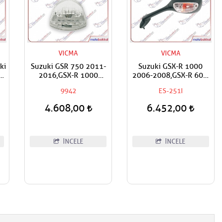
VICMA
VICMA
ki
Suzuki GSR 750 2011-
Suzuki GSX-R 1000
2016,GSX-R 1000
2006-2008,GSX-R 600,
2007-2008 Vicma Ledli
GSX-R 750 2006-2010
9942
ES-251I
Stop
Vicma Sol Ayna
4.608,00
6.452,00
İNCELE
İNCELE