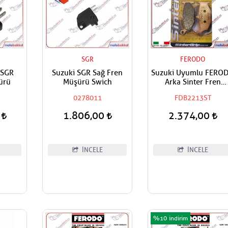
SGR
FERODO
 SGR
Suzuki SGR Sağ Fren
Suzuki Uyumlu FERO
ürü
Müşürü Swich
Arka Sinter Fren
Balatası
0278011
FDB2213ST
0
1.806,00
2.374,00
İNCELE
İNCELE
%10