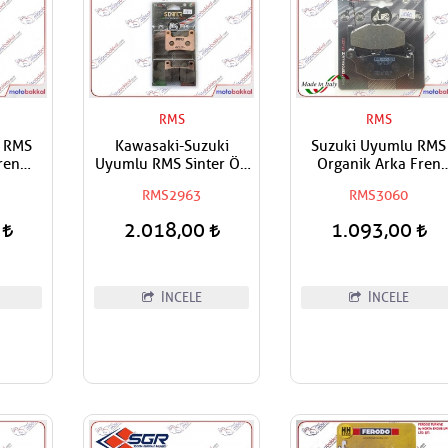
RMS
RMS
u RMS
Kawasaki-Suzuki
Suzuki Uyumlu RMS
ren
Uyumlu RMS Sinter Ön
Organik Arka Fren
Sağ-On Sol Fren
Balatası
RMS2963
RMS3060
Balatası
0
2.018,00
1.093,00
İNCELE
İNCELE