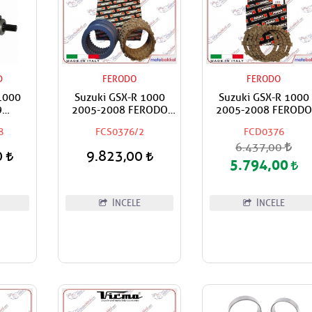
D
FERODO
FERODO
1000
Suzuki GSX-R 1000
Suzuki GSX-R 1000
9
2005-2008 FERODO
2005-2008 FERODO
Marş
Debriyaj Balata ve Sac
Debriyaj Balata Takım
8
FCS0376/2
FCD0376
Takımı
6.437,00
0
9.823,00
5.794,00
İNCELE
İNCELE