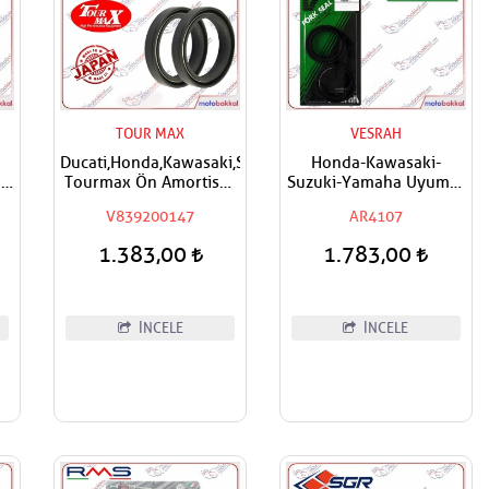
TOUR MAX
VESRAH
Ducati,Honda,Kawasaki,Suzuki,Yamaha
Honda-Kawasaki-
os
Tourmax Ön Amortisör
Suzuki-Yamaha Uyumlu
a
Yağ Keçesi
Vesrah Ön Amortisör
V839200147
AR4107
43x55x9,5/10,5
Yağ Keçesi DCY
43x55x9,5/10,5
1.383,00
1.783,00
İNCELE
İNCELE