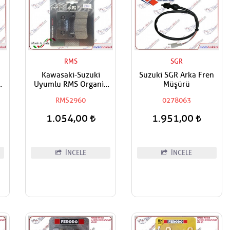
RMS
SGR
Kawasaki-Suzuki
Suzuki SGR Arka Fren
Uyumlu RMS Organik
Müşürü
Ön Sağ-On Sol Fren
RMS2960
0278063
Balatası
1.054,00
1.951,00
İNCELE
İNCELE