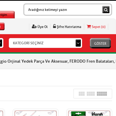
etişim
Ş
Üye Ol
Şifre Hatırlatma
Sepet (
0
)
KATEGORİ SEÇİNİZ
GÖSTER
edek Parça Ve Aksesuar, FERODO Fren Balataları, FERODO Debriyaj