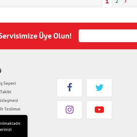
1
2
 Servisimize Üye Olun!
Ş
iş Sepeti
 Takibi
Sözleşmesi
 & Teslimat
k & Güvenlik
nılmaktadır.
erinizi