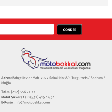
GÖNDER
Adres :
Bahçelievler Mah. 7027 Sokak No: 8/1 Turgutreis / Bodrum /
Muğla
Tel :
0 (212) 356 21 77
Mobil Şirket (1) :
0 (532) 415 14 34
E-Posta :
info@motobakkal.com