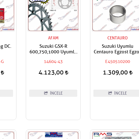
AFAM
CENTAURO
g DC.
Suzuki GSX-R
Suzuki Uyumlu
600,750,1000 Uyumlu
Centauro Egzost Egz
AFAM Arka Dişli
Susturucu Ara Cont
-G
14604-43
E450510200
0
4.123,00
1.309,00
İNCELE
İNCELE