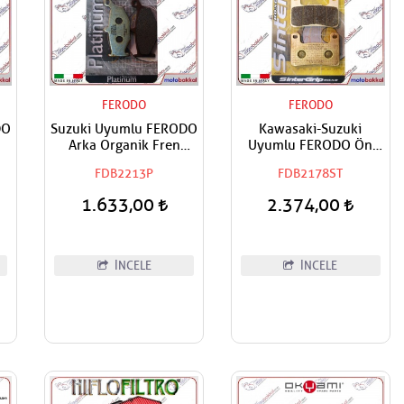
FERODO
FERODO
DO
Suzuki Uyumlu FERODO
Kawasaki-Suzuki
Arka Organik Fren
Uyumlu FERODO Ön
Balatası
Sağ-On Sol Sinter Fren
FDB2213P
FDB2178ST
Balatası
1.633,00
2.374,00
İNCELE
İNCELE