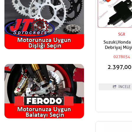
SGR
Suzuki,Honda
Debriyaj Müş
0278034
2.397,0
İNCELE