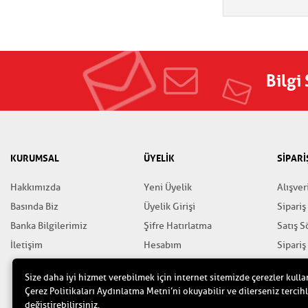
Bilgi
KURUMSAL
ÜYELİK
SİPARİ
Hakkımızda
Yeni Üyelik
Alışver
Basında Biz
Üyelik Girişi
Sipariş
Banka Bilgilerimiz
Şifre Hatırlatma
Satış 
İletişim
Hesabım
Sipariş
Favorilerim
Gizlili
Size daha iyi hizmet verebilmek için internet sitemizde çerezler kulla
Yardım
Çerez Politikaları Aydınlatma Metni’ni okuyabilir ve dilerseniz tercihl
değiştirebilirsiniz.