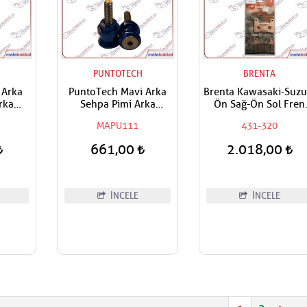
H
PUNTOTECH
BRENTA
 Arka
PuntoTech Mavi Arka
Brenta Kawasaki-Suzu
rka
Sehpa Pimi Arka
Ön Sağ-Ön Sol Fren
ası -
Kaldırma Makarası -
Balatası
MAPU111
431-320
ols
Swingarm Spools
8
Sliders M8
661,00
2.018,00
İNCELE
İNCELE