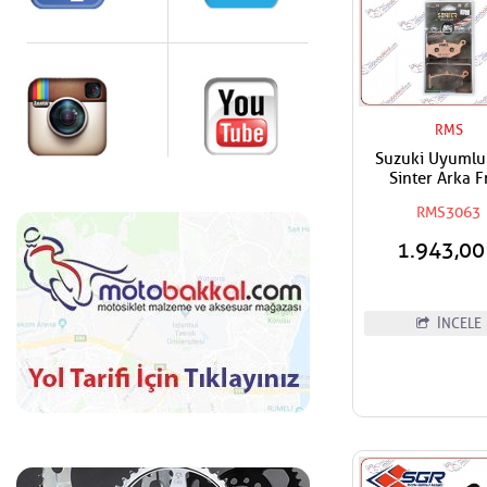
RMS
Suzuki Uyuml
Sinter Arka F
Balatası
RMS3063
1.943,0
İNCELE