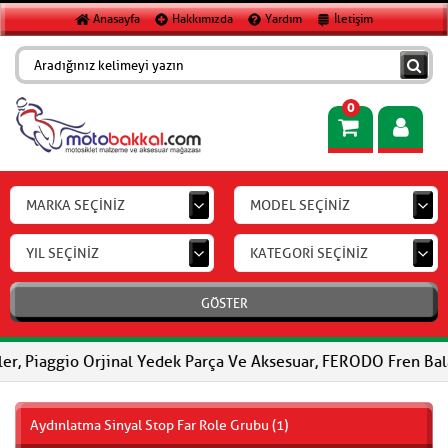
Anasayfa
Hakkımızda
Yardım
İletişim
0
MARKA SEÇİNİZ
MODEL SEÇİNİZ
YIL SEÇİNİZ
KATEGORİ SEÇİNİZ
GÖSTER
gio Orjinal Yedek Parça Ve Aksesuar, FERODO Fren Balataları, FE
Aydınlatma Sinyal Stop Far Role Grubu (1)