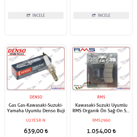
İNCELE
İNCELE
DENSO
RMS
Gas Gas-Kawasaki-Suzuki-
Kawasaki-Suzuki Uyumlu
Yamaha Uyumlu Denso Buji
RMS Organik Ön Sağ-On Sol
Fren Balatası
U27ESR-N
RMS2960
639,00
1.054,00