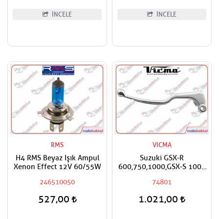
İNCELE
İNCELE
RMS
VICMA
H4 RMS Beyaz Işık Ampul
Suzuki GSX-R
Xenon Effect 12V 60/55W
600,750,1000,GSX-S 1000
Vicma Debriyaj Maneti Kolu
246510050
74801
527,00
1.021,00