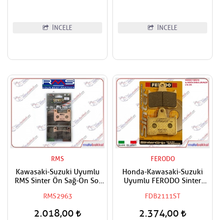
İNCELE
İNCELE
RMS
FERODO
Kawasaki-Suzuki Uyumlu
Honda-Kawasaki-Suzuki
RMS Sinter Ön Sağ-On Sol
Uyumlu FERODO Sinter
Fren Balatası
Arka Fren Balatası
RMS2963
FDB2111ST
2.018,00
2.374,00