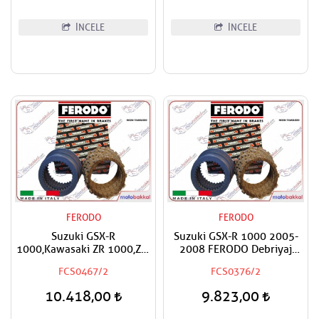
İNCELE
İNCELE
FERODO
FERODO
Suzuki GSX-R
Suzuki GSX-R 1000 2005-
1000,Kawasaki ZR 1000,ZX-
2008 FERODO Debriyaj
9 R Ninja,Z 1000 FERODO
Balata ve Sac Takımı
FCS0467/2
FCS0376/2
Debriyaj Balata ve Sac
Takımı
10.418,00
9.823,00