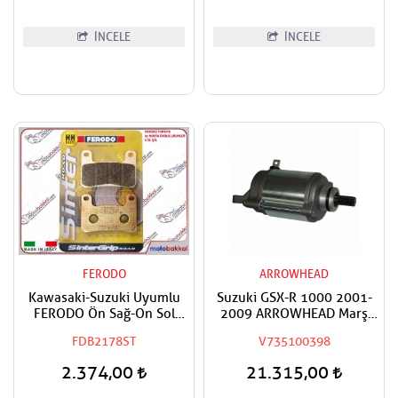
İNCELE
İNCELE
FERODO
ARROWHEAD
Kawasaki-Suzuki Uyumlu
Suzuki GSX-R 1000 2001-
FERODO Ön Sağ-On Sol
2009 ARROWHEAD Marş
Sinter Fren Balatası
Motoru
FDB2178ST
V735100398
2.374,00
21.315,00