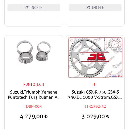
İNCELE
İNCELE
PUNTOTECH
JT
Suzuki,Triumph,Yamaha
Suzuki GSX-R 750,GSX-S
Puntotech Furş Rulman Alt
750,DL 1000 V-Strom,GSX-R
Üst Takım Ön Mesnet Maşa
1000,DL 1050 V-Strom
DBP-003
JTR1792-42
Bilyası
XT,Triumph TT 600,Speed
Four 600 Uyumlu JT Arka
4.279,00
3.029,00
Dişli