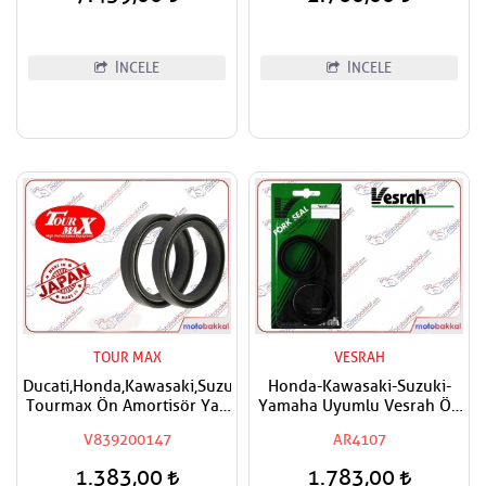
İNCELE
İNCELE
TOUR MAX
VESRAH
Ducati,Honda,Kawasaki,Suzuki,Yamaha
Honda-Kawasaki-Suzuki-
Tourmax Ön Amortisör Yağ
Yamaha Uyumlu Vesrah Ön
Keçesi 43x55x9,5/10,5
Amortisör Yağ Keçesi DCY
V839200147
AR4107
43x55x9,5/10,5
1.383,00
1.783,00