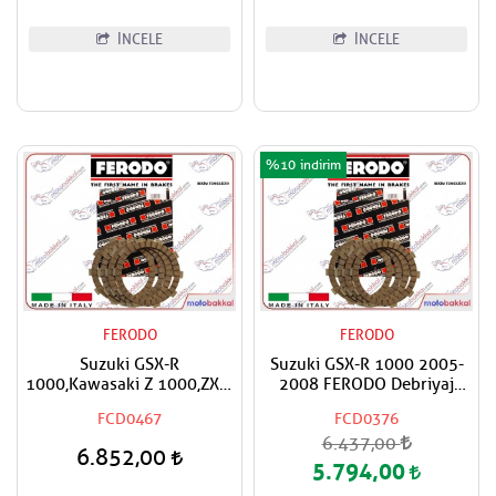
İNCELE
İNCELE
%10
FERODO
FERODO
Suzuki GSX-R
Suzuki GSX-R 1000 2005-
1000,Kawasaki Z 1000,ZX-9
2008 FERODO Debriyaj
R Ninja,ZR 1000 FERODO
Balata Takımı
FCD0467
FCD0376
Debriyaj Balata Takımı
6.437,00
6.852,00
5.794,00