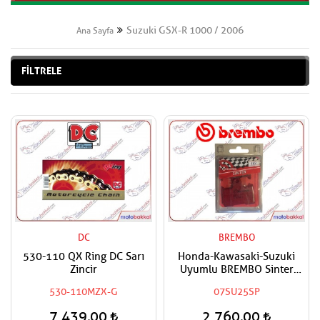
Suzuki GSX-R 1000 / 2006
Ana Sayfa
FİLTRELE
DC
BREMBO
530-110 QX Ring DC Sarı
Honda-Kawasaki-Suzuki
Zincir
Uyumlu BREMBO Sinter
Arka Fren Balatası
530-110MZX-G
07SU25SP
7.439,00
2.760,00