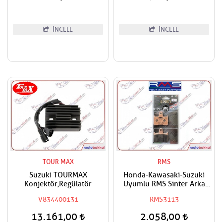
İNCELE
İNCELE
TOUR MAX
RMS
Suzuki TOURMAX
Honda-Kawasaki-Suzuki
Konjektör,Regülatör
Uyumlu RMS Sinter Arka
Fren Balatası
V834400131
RMS3113
13.161,00
2.058,00