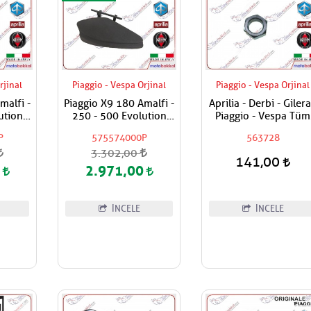
rjinal
Piaggio - Vespa Orjinal
Piaggio - Vespa Orjinal
malfi -
Piaggio X9 180 Amalfi -
Aprilia - Derbi - Gilera
ution
250 - 500 Evolution
Piaggio - Vespa Tüm
üçük
Torpido Sol Küçük
Modeller Aks Somunu
P
575574000P
563728
Kapak
Tekerlek Somunu
3.302,00
141,00
0
2.971,00
İNCELE
İNCELE