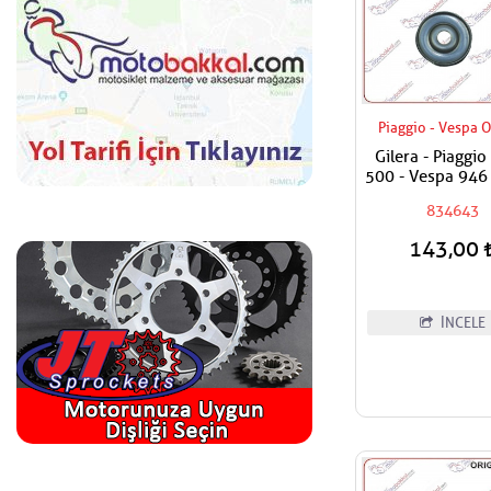
Piaggio - Vespa O
Gilera - Piaggio
500 - Vespa 946
3V Susturucu K
834643
Pul Üst Adet Fiya
143,00
İNCELE