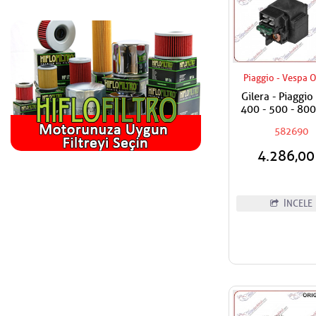
Piaggio - Vespa O
Gilera - Piaggio
400 - 500 - 80
Rölesi - Marş 
582690
Kutusu
4.286,0
İNCELE