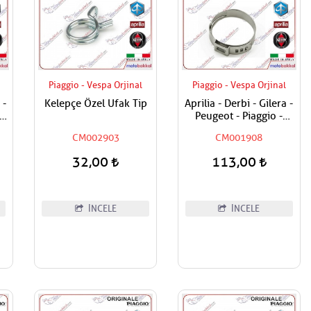
Piaggio - Vespa Orjinal
Piaggio - Vespa Orjinal
 -
Kelepçe Özel Ufak Tip
Aprilia - Derbi - Gilera -
Peugeot - Piaggio -
 /
Vespa Tüm Modeller
CM002903
CM001908
Hortum Kelepçesi
32,00
113,00
İNCELE
İNCELE