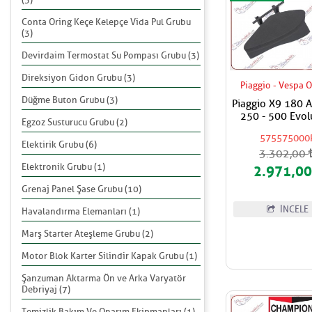
Conta Oring Keçe Kelepçe Vida Pul Grubu
(3)
Devirdaim Termostat Su Pompası Grubu (3)
Direksiyon Gidon Grubu (3)
Piaggio - Vespa O
Düğme Buton Grubu (3)
Piaggio X9 180 A
250 - 500 Evol
Egzoz Susturucu Grubu (2)
Torpido Sağ K
575575000
Kapak
Elektirik Grubu (6)
3.302,00
Elektronik Grubu (1)
2.971,0
Grenaj Panel Şase Grubu (10)
İNCELE
Havalandırma Elemanları (1)
Marş Starter Ateşleme Grubu (2)
Motor Blok Karter Silindir Kapak Grubu (1)
Şanzuman Aktarma Ön ve Arka Varyatör
Debriyaj (7)
Temizlik Bakım Ve Onarım Ekipmanları (1)