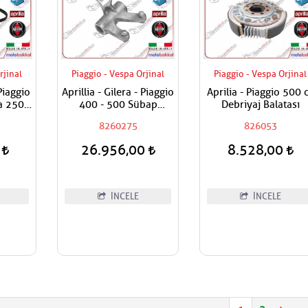
rjinal
Piaggio - Vespa Orjinal
Piaggio - Vespa Orjinal
 Piaggio
Aprillia - Gilera - Piaggio
Aprilia - Piaggio 500 
a 250 -
400 - 500 Sübap
Debriyaj Balatası
Voltaj
Horozu - Emme
8260275
826053
jektör
0
26.956,00
8.528,00
İNCELE
İNCELE