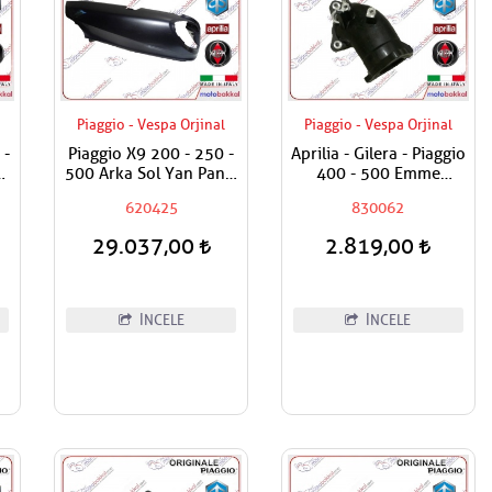
Piaggio - Vespa Orjinal
Piaggio - Vespa Orjinal
 -
Piaggio X9 200 - 250 -
Aprilia - Gilera - Piaggio
500 Arka Sol Yan Panel
400 - 500 Emme
 -
Boyasız
Manifoldu
620425
830062
 -
ı
29.037,00
2.819,00
İNCELE
İNCELE