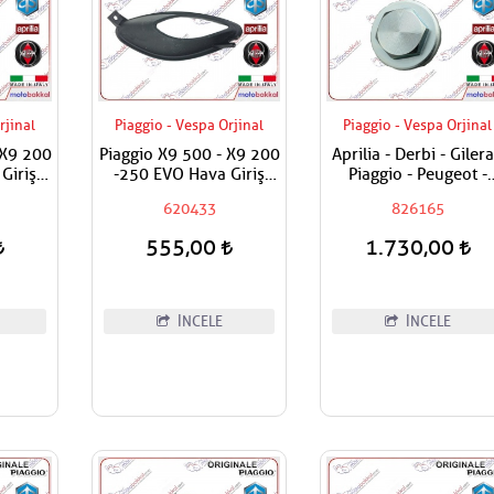
rjinal
Piaggio - Vespa Orjinal
Piaggio - Vespa Orjinal
 X9 200
Piaggio X9 500 - X9 200
Aprilia - Derbi - Gilera
Giriş
-250 EVO Hava Giriş
Piaggio - Peugeot -
 Sol
Davlumbazı - Sağ
Vespa 125 - 150 - 180
620433
826165
200 - 250 - 300 - 400
500 - 800 Yağ Tapas
555,00
1.730,00
İNCELE
İNCELE