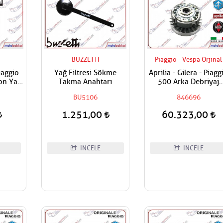
BUZZETTI
Piaggio - Vespa Orjinal
iaggio
Yağ Filtresi Sökme
Aprilia - Gilera - Piagg
on Yağ
Takma Anahtarı
500 Arka Debriyaj
Komple (Tas Hariç)
BU5106
846696
1.251,00
60.323,00
İNCELE
İNCELE