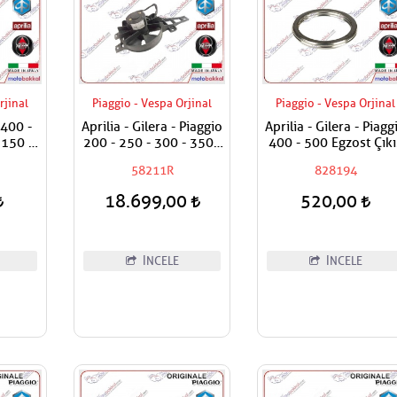
rjinal
Piaggio - Vespa Orjinal
Piaggio - Vespa Orjinal
 400 -
Aprilia - Gilera - Piaggio
Aprilia - Gilera - Piagg
 150 ie
200 - 250 - 300 - 350 -
400 - 500 Egzost Çıkı
aplama
400 - 500 Fan Motoru
Contası - Silindire
58211R
828194
tıdır.
Komple
Geçen
18.699,00
520,00
İNCELE
İNCELE