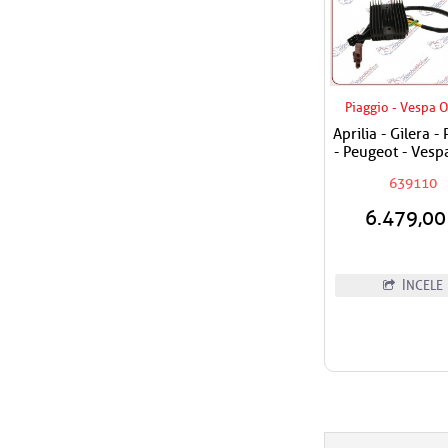
Piaggio - Vespa O
Aprilia - Gilera -
- Peugeot - Vesp
300 - 400 - 500 
639110
Regülatörü Kon
6.479,0
İNCELE