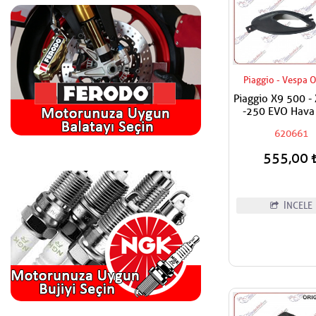
Piaggio - Vespa O
Piaggio X9 500 -
-250 EVO Hava 
Davlumbazı -
620661
555,00
İNCELE