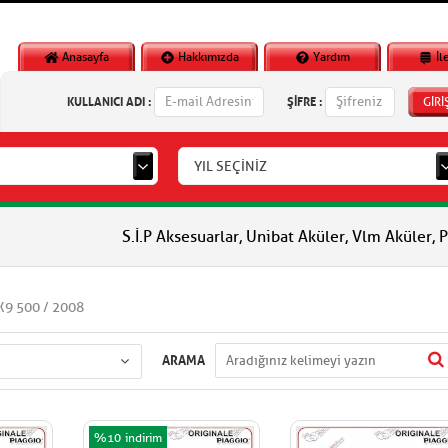
Anasayfa
Hakkımızda
Yardım
İl
KULLANICI ADI :
ŞİFRE :
GİRİ
YIL SEÇİNİZ
S.İ.P Aksesuarlar, Unibat Aküler, Vlm Aküler, Piaggio Orjina
X9 500 / 2008
ARAMA
%10