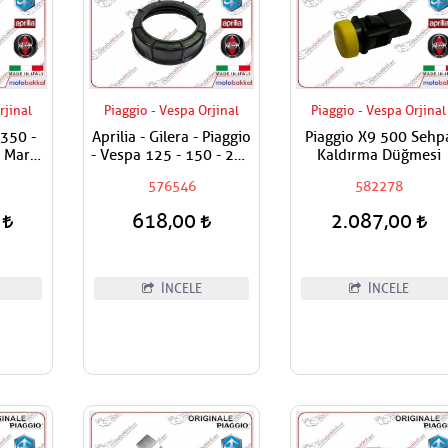
rjinal
Piaggio - Vespa Orjinal
Piaggio - Vespa Orjinal
 350 -
Aprilia - Gilera - Piaggio
Piaggio X9 500 Sehp
0 Marş
- Vespa 125 - 150 - 250
Kaldırma Düğmesi
Röle
- 300 - 350 - 400 - 500
576546
582278
- 800 Benzin Pompa Üst
Plastik Somunu
0
618,00
2.087,00
İNCELE
İNCELE