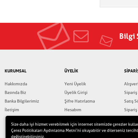
Bilgi
KURUMSAL
ÜYELİK
SİPARİ
Hakkımızda
Yeni Üyelik
Alışver
Basında Biz
Üyelik Girişi
Sipariş
Banka Bilgilerimiz
Şifre Hatırlatma
Satış 
İletişim
Hesabım
Sipariş
Favorilerim
Gizlili
Size daha iyi hizmet verebilmek için internet sitemizde çerezler kulla
Yardım
Çerez Politikaları Aydınlatma Metni’ni okuyabilir ve dilerseniz tercihl
değiştirebilirsiniz.