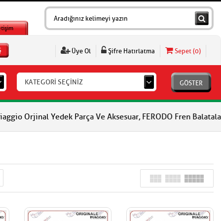
etişim
Ş
Üye Ol
Şifre Hatırlatma
Sepet (
0
)
KATEGORİ SEÇİNİZ
GÖSTER
l Yedek Parça Ve Aksesuar, FERODO Fren Balataları, FERODO Debri