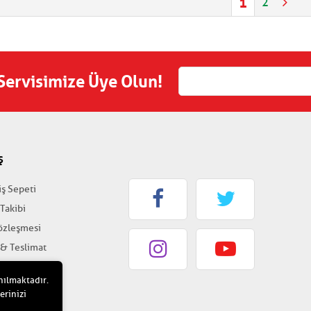
1
2
 Servisimize Üye Olun!
Ş
iş Sepeti
 Takibi
Sözleşmesi
 & Teslimat
k & Güvenlik
nılmaktadır.
erinizi