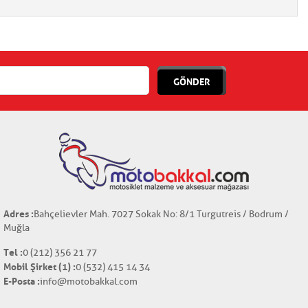
GÖNDER
Adres :
Bahçelievler Mah. 7027 Sokak No: 8/1 Turgutreis / Bodrum /
Muğla
Tel :
0 (212) 356 21 77
Mobil Şirket (1) :
0 (532) 415 14 34
E-Posta :
info@motobakkal.com