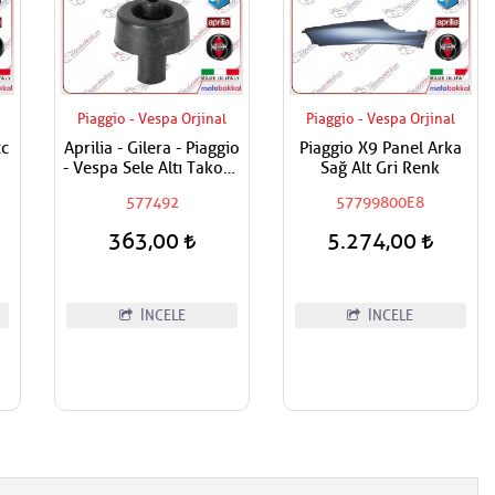
Piaggio - Vespa Orjinal
Piaggio - Vespa Orjinal
cc
Aprilia - Gilera - Piaggio
Piaggio X9 Panel Arka
- Vespa Sele Altı Takozu
Sağ Alt Gri Renk
Yuvarlak Tip
577492
57799800E8
363,00
5.274,00
İNCELE
İNCELE