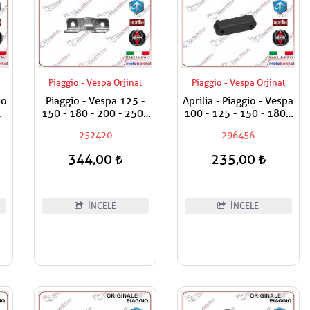
Piaggio - Vespa Orjinal
Piaggio - Vespa Orjinal
io
Piaggio - Vespa 125 -
Aprilia - Piaggio - Vespa
150 - 180 - 200 - 250 -
100 - 125 - 150 - 180 -
300 - 350 - 500
200 - 250 - 300 - 350 -
252420
296456
Torpido Kilit Sacı
400 - 500 Sele Altı
Takozu / Uzun Tip /
344,00
235,00
Adet Fiyatıdır
İNCELE
İNCELE