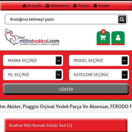
Anasayfa
Hakkımızda
Yardım
İletişim
0
MARKA SEÇİNİZ
MODEL SEÇİNİZ
YIL SEÇİNİZ
KATEGORİ SEÇİNİZ
GÖSTER
, Piaggio Orjinal Yedek Parça Ve Aksesuar, FERODO Fren Balatala
Anahtar Kilit Kontak Silndir Seti (1)