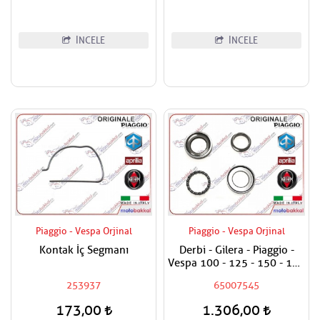
İNCELE
İNCELE
Piaggio - Vespa Orjinal
Piaggio - Vespa Orjinal
Kontak İç Segmanı
Derbi - Gilera - Piaggio -
Vespa 100 - 125 - 150 - 180
- 200 - 250 - 300 - 400
253937
65007545
Maşa Rulman Set Alt - Furş
Rulman Set Alt
173,00
1.306,00