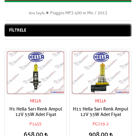
Piaggio MP3 400 ie Mic / 2013
Ana Sayfa
FİLTRELE
HELLA
HELLA
H1 Hella Sarı Renk Ampul
H11 Hella Sarı Renk Ampul
12V 55W Adet Fiyat
12V 55W Adet Fiyat
P145S
PGJ19-2
658,00
908,00