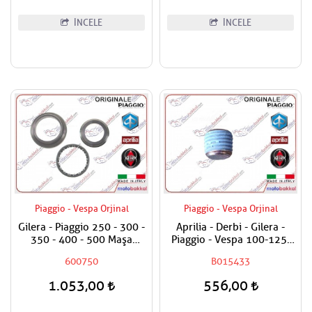
İNCELE
İNCELE
Piaggio - Vespa Orjinal
Piaggio - Vespa Orjinal
Gilera - Piaggio 250 - 300 -
Aprilia - Derbi - Gilera -
350 - 400 - 500 Maşa
Piaggio - Vespa 100-125-
Rulman Set Üst / Furş
150-180-200-250-300-400-
600750
B015433
Rulman Set Üst
500-800-850 Karter Tapası
1.053,00
556,00