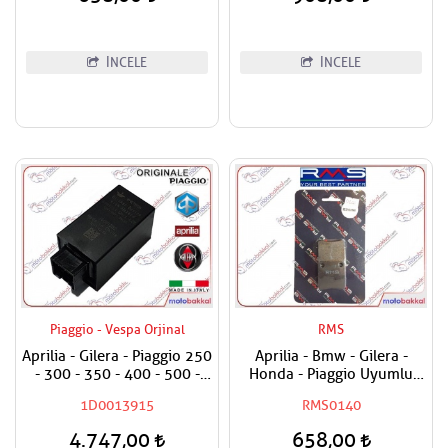
İNCELE
İNCELE
Piaggio - Vespa Orjinal
RMS
Aprilia - Gilera - Piaggio 250
Aprilia - Bmw - Gilera -
- 300 - 350 - 400 - 500 -
Honda - Piaggio Uyumlu
800 - 850 Sinyal Rölesi
RMS Organik El Fren
1D0013915
RMS0140
Sinyal Flaşörü
Balatası
4.747,00
658,00