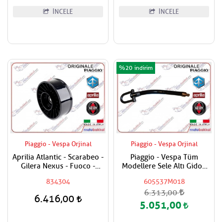
İNCELE
İNCELE
%20
Piaggio - Vespa Orjinal
Piaggio - Vespa Orjinal
Aprilia Atlantic - Scarabeo -
Piaggio - Vespa Tüm
Gilera Nexus - Fuoco -
Modellere Sele Altı Gidon
Piaggio Beverly - MP3 - X9 -
Kilidi Uzatması
834304
605537M018
X8 - XEVO 400 - 500
6.313,00
Varyatör Kayış Rulmanı
6.416,00
5.051,00