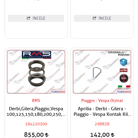
İNCELE
İNCELE
RMS
Piaggio - Vespa Orjinal
Derbi,Gilera,Piaggio,Vespa
Aprilia - Derbi - Gilera -
100,125,150,180,200,250,300,400
Piaggio - Vespa Kontak Kilit
RMS Furş Rulman Üst Ön
Segmanı Tüm Modeller
184220300
298838
Mesnet Maşa Bilyası
855,00
142,00