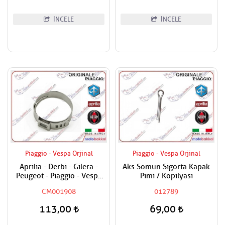
İNCELE
İNCELE
Piaggio - Vespa Orjinal
Piaggio - Vespa Orjinal
Aprilia - Derbi - Gilera -
Aks Somun Sigorta Kapak
Peugeot - Piaggio - Vespa
Pimi / Kopilyası
Tüm Modeller Hortum
CM001908
012789
Kelepçesi
113,00
69,00