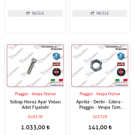
İNCELE
İNCELE
Piaggio - Vespa Orjinal
Piaggio - Vespa Orjinal
Sübap Horoz Ayar Vidası
Aprilia - Derbi - Gilera -
Adet Fiyatıdır
Piaggio - Vespa Tüm
Modeller Aks Somunu /
82817R
563728
Tekerlek Somunu
1.033,00
141,00