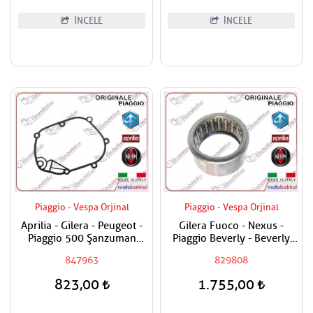
İNCELE
İNCELE
Piaggio - Vespa Orjinal
Piaggio - Vespa Orjinal
Aprilia - Gilera - Peugeot -
Gilera Fuoco - Nexus -
Piaggio 500 Şanzuman
Piaggio Beverly - Beverly
Contası
Cruiser - MP3 - X9 500 - X8
847963
829808
ie - X Evo - MP3 400
Debriyaj Rulmanı Arka
823,00
1.755,00
Masura ( 25 x 33 x 18 )