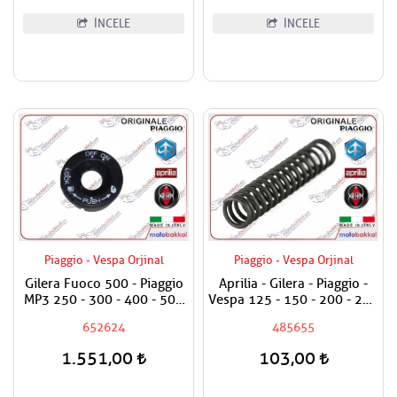
İNCELE
İNCELE
Piaggio - Vespa Orjinal
Piaggio - Vespa Orjinal
Gilera Fuoco 500 - Piaggio
Aprilia - Gilera - Piaggio -
MP3 250 - 300 - 400 - 500
Vespa 125 - 150 - 200 - 250
Kontak On Off Plastiği
- 300 - 350 - 400 - 500 Yağ
652624
485655
Basınç Sübap Yayı
1.551,00
103,00