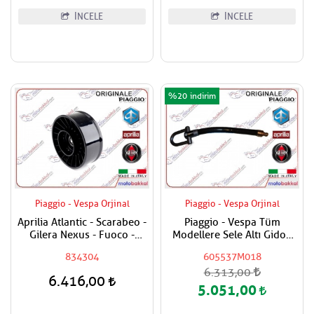
İNCELE
İNCELE
%20
Piaggio - Vespa Orjinal
Piaggio - Vespa Orjinal
Aprilia Atlantic - Scarabeo -
Piaggio - Vespa Tüm
Gilera Nexus - Fuoco -
Modellere Sele Altı Gidon
Piaggio Beverly - MP3 - X9 -
Kilidi Uzatması
834304
605537M018
X8 - XEVO 400 - 500
6.313,00
Varyatör Kayış Rulmanı
6.416,00
5.051,00