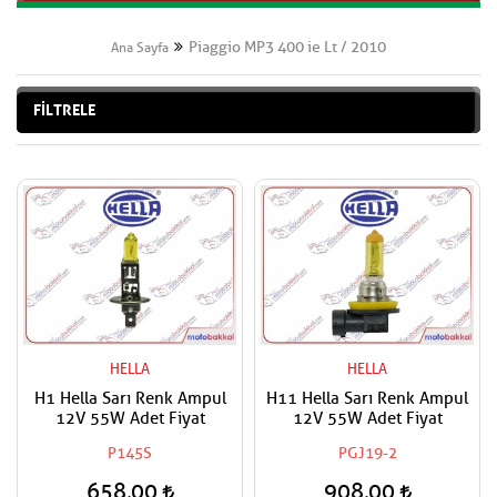
Piaggio MP3 400 ie Lt / 2010
Ana Sayfa
FİLTRELE
HELLA
HELLA
H1 Hella Sarı Renk Ampul
H11 Hella Sarı Renk Ampul
12V 55W Adet Fiyat
12V 55W Adet Fiyat
P145S
PGJ19-2
658,00
908,00