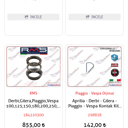
İNCELE
İNCELE
RMS
Piaggio - Vespa Orjinal
Derbi,Gilera,Piaggio,Vespa
Aprilia - Derbi - Gilera -
100,125,150,180,200,250,300,400
Piaggio - Vespa Kontak Kilit
RMS Furş Rulman Üst Ön
Segmanı Tüm Modeller
184220300
298838
Mesnet Maşa Bilyası
855,00
142,00