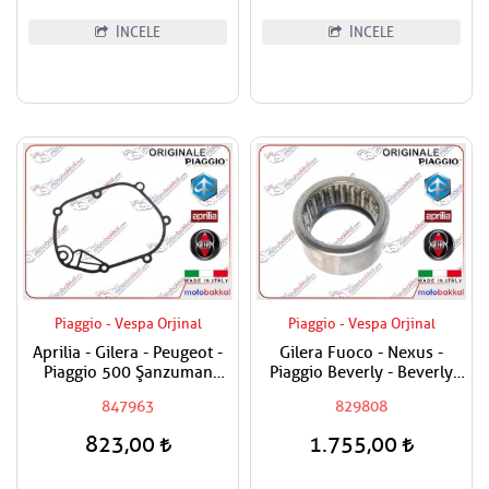
İNCELE
İNCELE
Piaggio - Vespa Orjinal
Piaggio - Vespa Orjinal
Aprilia - Gilera - Peugeot -
Gilera Fuoco - Nexus -
Piaggio 500 Şanzuman
Piaggio Beverly - Beverly
Contası
Cruiser - MP3 - X9 500 - X8
847963
829808
ie - X Evo - MP3 400
Debriyaj Rulmanı Arka
823,00
1.755,00
Masura ( 25 x 33 x 18 )