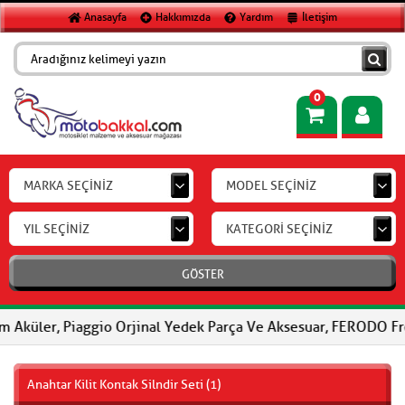
Anasayfa
Hakkımızda
Yardım
İletişim
0
MARKA SEÇİNİZ
MODEL SEÇİNİZ
YIL SEÇİNİZ
KATEGORİ SEÇİNİZ
GÖSTER
 Piaggio Orjinal Yedek Parça Ve Aksesuar, FERODO Fren Balatalar
Anahtar Kilit Kontak Silndir Seti (1)