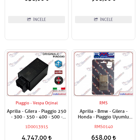
İNCELE
İNCELE
Piaggio - Vespa Orjinal
RMS
Aprilia - Gilera - Piaggio 250
Aprilia - Bmw - Gilera -
- 300 - 350 - 400 - 500 -
Honda - Piaggio Uyumlu
800 - 850 Sinyal Rölesi
RMS Organik El Fren
1D0013915
RMS0140
Sinyal Flaşörü
Balatası
4.747,00
658,00