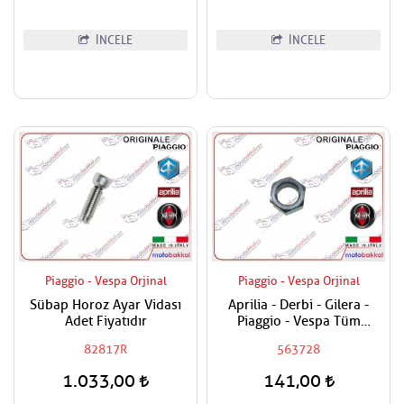
İNCELE
İNCELE
Piaggio - Vespa Orjinal
Piaggio - Vespa Orjinal
Sübap Horoz Ayar Vidası
Aprilia - Derbi - Gilera -
Adet Fiyatıdır
Piaggio - Vespa Tüm
Modeller Aks Somunu /
82817R
563728
Tekerlek Somunu
1.033,00
141,00