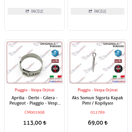
İNCELE
İNCELE
Piaggio - Vespa Orjinal
Piaggio - Vespa Orjinal
Aprilia - Derbi - Gilera -
Aks Somun Sigorta Kapak
Peugeot - Piaggio - Vespa
Pimi / Kopilyası
Tüm Modeller Hortum
CM001908
012789
Kelepçesi
113,00
69,00