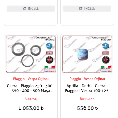
İNCELE
İNCELE
Piaggio - Vespa Orjinal
Piaggio - Vespa Orjinal
Gilera - Piaggio 250 - 300 -
Aprilia - Derbi - Gilera -
350 - 400 - 500 Maşa
Piaggio - Vespa 100-125-
Rulman Set Üst / Furş
150-180-200-250-300-400-
600750
B015433
Rulman Set Üst
500-800-850 Karter Tapası
1.053,00
556,00