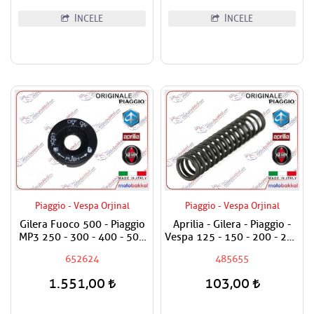
İNCELE
İNCELE
Piaggio - Vespa Orjinal
Piaggio - Vespa Orjinal
Gilera Fuoco 500 - Piaggio
Aprilia - Gilera - Piaggio -
MP3 250 - 300 - 400 - 500
Vespa 125 - 150 - 200 - 250
Kontak On Off Plastiği
- 300 - 350 - 400 - 500 Yağ
652624
485655
Basınç Sübap Yayı
1.551,00
103,00