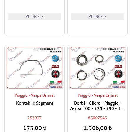
İNCELE
İNCELE
Piaggio - Vespa Orjinal
Piaggio - Vespa Orjinal
Kontak İç Segmanı
Derbi - Gilera - Piaggio -
Vespa 100 - 125 - 150 - 180
- 200 - 250 - 300 - 400
253937
65007545
Maşa Rulman Set Alt - Furş
Rulman Set Alt
173,00
1.306,00