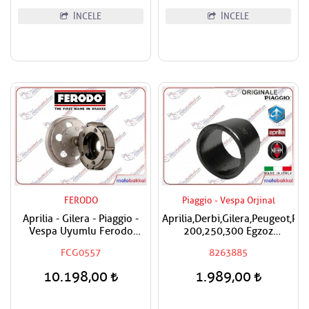
İNCELE
İNCELE
FERODO
Piaggio - Vespa Orjinal
Aprilia - Gilera - Piaggio -
Aprilia,Derbi,Gilera,Peugeot,Pi
Vespa Uyumlu Ferodo
200,250,300 Egzoz
Debriyaj Kavrama Balatası
Susturucu Ara Conta
FCG0557
8263885
Ve Tas Komple
10.198,00
1.989,00