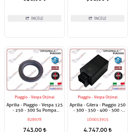
İNCELE
İNCELE
Piaggio - Vespa Orjinal
Piaggio - Vespa Orjinal
Aprilia - Piaggio - Vespa 125
Aprilia - Gilera - Piaggio 250
- 250 - 300 Su Pompa
- 300 - 350 - 400 - 500 -
Keçesi
800 - 850 Sinyal Rölesi
82897R
1D0013915
Sinyal Flaşörü
743,00
4.747,00