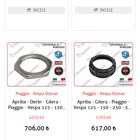
İNCELE
İNCELE
Piaggio - Vespa Orjinal
Piaggio - Vespa Orjinal
Aprilia - Derbi - Gilera -
Aprilia - Gilera - Piaggio -
Piaggio - Vespa 125 - 150 -
Vespa 125 - 150 - 250 - 300
180 - 200 - 250 - 300 - 350
- 350 - 400 - 500 - 800
433232
576546
Arka Debriyaj Somunu -
Benzin Pompa Üst Plastik
Varyatör Somunu Arka -
Somunu
706,00
617,00