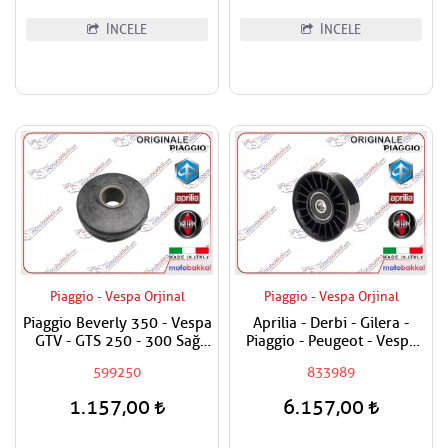
İNCELE
İNCELE
Piaggio - Vespa Orjinal
Piaggio - Vespa Orjinal
Piaggio Beverly 350 - Vespa
Aprilia - Derbi - Gilera -
GTV - GTS 250 - 300 Sağ
Piaggio - Peugeot - Vespa
Motor Takoz Lastiği
200 - 250 - 300 Varyatör
599250
833989
Kayış Plastik Rulmanı
1.157,00
6.157,00