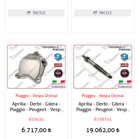
İNCELE
İNCELE
Piaggio - Vespa Orjinal
Piaggio - Vespa Orjinal
Aprilia - Derbi - Gilera -
Aprilia - Derbi - Gilera -
Piaggio - Peugeot - Vespa
Piaggio - Peugeot - Vespa
200 - 250 - 300 Sübap
250 - 300 Prizdirekt -
829534
8738755
Kapağı / Silindir En Üst
Şanzuman Mili
Kapak
6.717,00
19.062,00