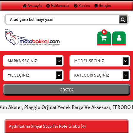
Anasayfa
Hakkımızda
Yardım
İletişim
0
MARKA SEÇİNİZ
MODEL SEÇİNİZ
YIL SEÇİNİZ
KATEGORİ SEÇİNİZ
GÖSTER
ler, Piaggio Orjinal Yedek Parça Ve Aksesuar, FERODO Fren Balata
Aydınlatma Sinyal Stop Far Role Grubu (4)