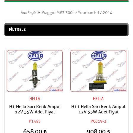
Piaggio MP3 300 ie Yourban Erl / 2014
Ana Sayfa
FİLTRELE
HELLA
HELLA
H1 Hella Sarı Renk Ampul
H11 Hella Sarı Renk Ampul
12V 55W Adet Fiyat
12V 55W Adet Fiyat
P145S
PGJ19-2
658,00
908,00