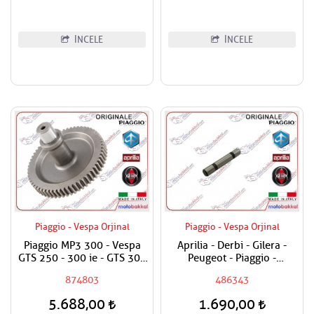
İNCELE
İNCELE
Piaggio - Vespa Orjinal
Piaggio - Vespa Orjinal
Piaggio MP3 300 - Vespa
Aprilia - Derbi - Gilera -
GTS 250 - 300 ie - GTS 300
Peugeot - Piaggio -
ie Super Marş Dişlisi / Marş
Vespa180 - 200 - 250 - 300
874803
486343
Bendix Dişli
Sübap Horoz Pimi
5.688,00
1.690,00