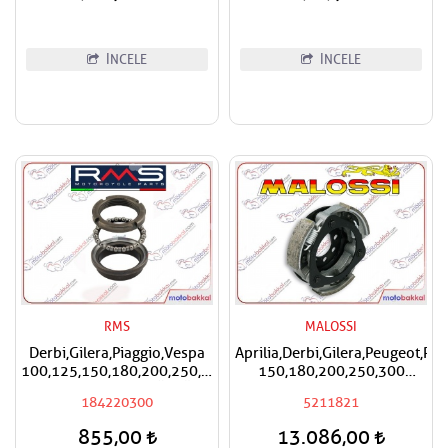
İNCELE
İNCELE
RMS
MALOSSI
Derbi,Gilera,Piaggio,Vespa
Aprilia,Derbi,Gilera,Peugeot,Pi
100,125,150,180,200,250,300,400
150,180,200,250,300
RMS Furş Rulman Üst Ön
Malossi Performans
184220300
5211821
Mesnet Maşa Bilyası
Debriyaj Balatası
855,00
13.086,00