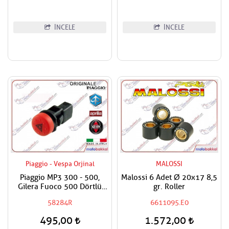
İNCELE
İNCELE
Piaggio - Vespa Orjinal
MALOSSI
Piaggio MP3 300 - 500,
Malossi 6 Adet Ø 20x17 8,5
Gilera Fuoco 500 Dörtlü
gr. Roller
Flaşör Düğmesi
58284R
6611095.E0
495,00
1.572,00