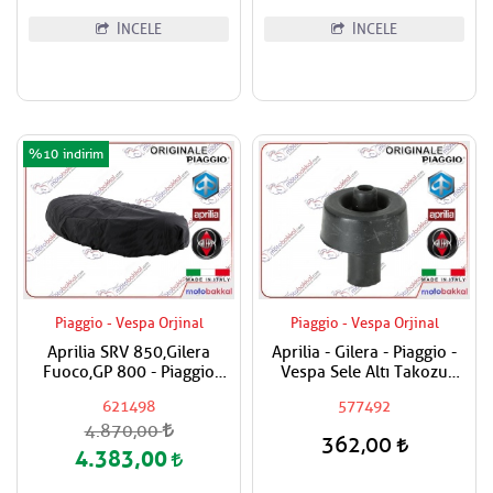
İNCELE
İNCELE
%10
Piaggio - Vespa Orjinal
Piaggio - Vespa Orjinal
Aprilia SRV 850,Gilera
Aprilia - Gilera - Piaggio -
Fuoco,GP 800 - Piaggio
Vespa Sele Altı Takozu
Beverly,x8
Yuvarlak Tip
621498
577492
200,250,400,MP3 - Vespa
4.870,00
GTS 125,150,250,300 - gtv
362,00
250,300 -Primavera,Sprint
4.383,00
125,150 Sele altı montajlı
Sele Kılıfı