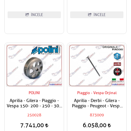
İNCELE
İNCELE
POLINI
Piaggio - Vespa Orjinal
Aprilia - Gilera - Piaggio -
Aprilia - Derbi - Gilera -
Vespa 150- 200 - 250 - 300
Piaggio - Peugeot - Vespa
Polini Debriyaj Volanı
250 - 300 Egzost Sübabı
250028
873009
Performans Varyatör Çanak
Adet Fiyatıdır
7.741,00
6.058,00