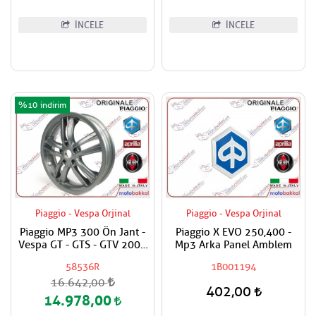
İNCELE
İNCELE
%10
Piaggio - Vespa Orjinal
Piaggio - Vespa Orjinal
Piaggio MP3 300 Ön Jant -
Piaggio X EVO 250,400 -
Vespa GT - GTS - GTV 200 -
Mp3 Arka Panel Amblem
250 - 300 Modifiye Jant Ön
58536R
1B001194
/ Arka 13´´
16.642,00
402,00
14.978,00