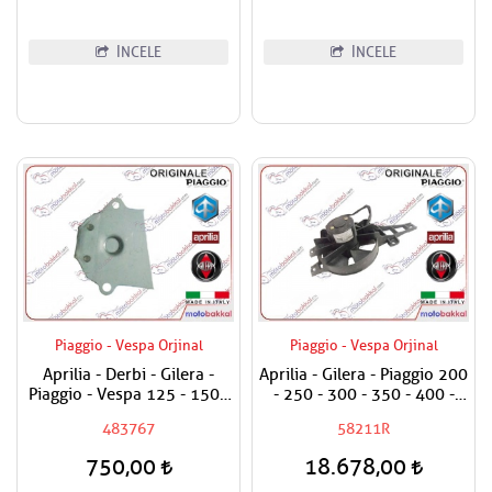
İNCELE
İNCELE
Piaggio - Vespa Orjinal
Piaggio - Vespa Orjinal
Aprilia - Derbi - Gilera -
Aprilia - Gilera - Piaggio 200
Piaggio - Vespa 125 - 150 -
- 250 - 300 - 350 - 400 -
180 - 200 - 250 - 300 Yağ
500 Fan Motoru Komple
483767
58211R
Pompasını Tutan Levha
750,00
18.678,00