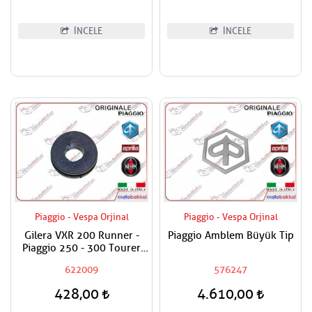
İNCELE
İNCELE
Piaggio - Vespa Orjinal
Piaggio - Vespa Orjinal
Gilera VXR 200 Runner -
Piaggio Amblem Büyük Tip
Piaggio 250 - 300 Tourer
Siperlik Bağlantı Pulu /
622009
576247
Lastiği Alt - Adet Fiyatıdır
428,00
4.610,00