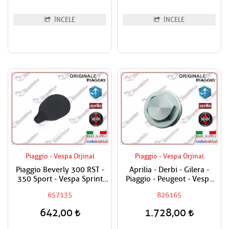
İNCELE
İNCELE
Piaggio - Vespa Orjinal
Piaggio - Vespa Orjinal
Piaggio Beverly 300 RST -
Aprilia - Derbi - Gilera -
350 Sport - Vespa Sprint
Piaggio - Peugeot - Vespa
125 ie 3V - Primavera 150
125 - 150 - 180 - 200 - 250
657135
826165
ie 3V Dekor Kapak - Sinyal -
- 300 - 400 - 500 - 800 Yağ
Torpido
Tapası
642,00
1.728,00