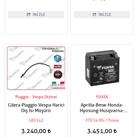
125,150 Sele altı montajlı
Sele Kılıfı
İNCELE
İNCELE
Piaggio - Vespa Orjinal
YUASA
Gilera-Piaggio-Vespa Harici
Aprilia-Bmw-Honda-
Dış Isı Müşürü
Hyosung-Husqvarna-
Kawasaki-Kymco-Piaggio-
581142
YTX14-BS / Yuasa
Suzuki-Triumph-Yamaha
Uyumlu Yuasa Bakımsız Akü
3.240,00
3.451,00