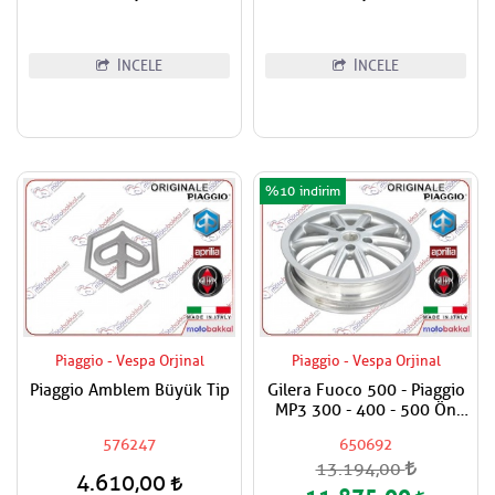
İNCELE
İNCELE
%10
Piaggio - Vespa Orjinal
Piaggio - Vespa Orjinal
Piaggio Amblem Büyük Tip
Gilera Fuoco 500 - Piaggio
MP3 300 - 400 - 500 Ön
Jant - Vespa GT - GTS - GTV
576247
650692
200 - 250 - 300 Modifiye
13.194,00
Gümüş Jant Ön/Arka 12´´
4.610,00