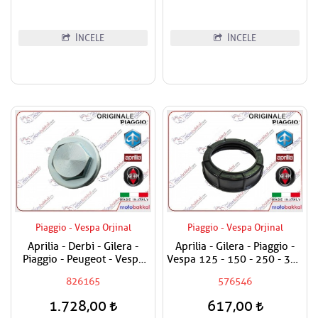
İNCELE
İNCELE
Piaggio - Vespa Orjinal
Piaggio - Vespa Orjinal
Aprilia - Derbi - Gilera -
Aprilia - Gilera - Piaggio -
Piaggio - Peugeot - Vespa
Vespa 125 - 150 - 250 - 300
125 - 150 - 180 - 200 - 250
- 350 - 400 - 500 - 800
826165
576546
- 300 - 400 - 500 - 800 Yağ
Benzin Pompa Üst Plastik
Tapası
Somunu
1.728,00
617,00