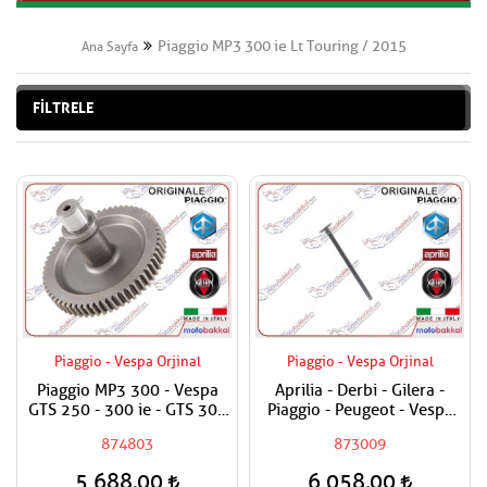
Piaggio MP3 300 ie Lt Touring / 2015
Ana Sayfa
FİLTRELE
Piaggio - Vespa Orjinal
Piaggio - Vespa Orjinal
Piaggio MP3 300 - Vespa
Aprilia - Derbi - Gilera -
GTS 250 - 300 ie - GTS 300
Piaggio - Peugeot - Vespa
ie Super Marş Dişlisi / Marş
250 - 300 Egzost Sübabı
874803
873009
Bendix Dişli
Adet Fiyatıdır
5.688,00
6.058,00