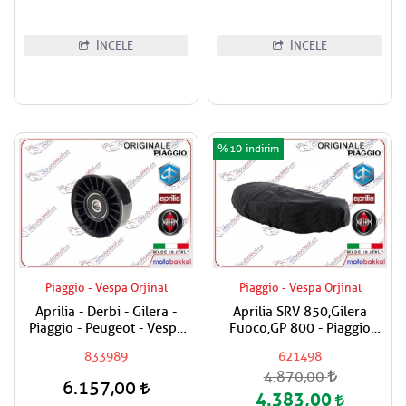
İNCELE
İNCELE
%10
Piaggio - Vespa Orjinal
Piaggio - Vespa Orjinal
Aprilia - Derbi - Gilera -
Aprilia SRV 850,Gilera
Piaggio - Peugeot - Vespa
Fuoco,GP 800 - Piaggio
200 - 250 - 300 Varyatör
Beverly,x8
833989
621498
Kayış Plastik Rulmanı
200,250,400,MP3 - Vespa
4.870,00
GTS 125,150,250,300 - gtv
6.157,00
250,300 -Primavera,Sprint
4.383,00