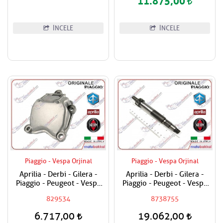
11.875,00
İNCELE
İNCELE
Piaggio - Vespa Orjinal
Piaggio - Vespa Orjinal
Aprilia - Derbi - Gilera -
Aprilia - Derbi - Gilera -
Piaggio - Peugeot - Vespa
Piaggio - Peugeot - Vespa
200 - 250 - 300 Sübap
250 - 300 Prizdirekt -
829534
8738755
Kapağı / Silindir En Üst
Şanzuman Mili
Kapak
6.717,00
19.062,00