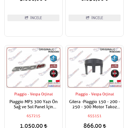
İNCELE
İNCELE
Piaggio - Vespa Orjinal
Piaggio - Vespa Orjinal
Piaggio MP3 300 Yazı Ön
Gilera -Piaggio 150 - 200 -
Sağ ve Sol Panel İçin
250 - 300 Motor Takoz
´´300ie´´ Adet Fiyatıdır
Paneli
657215
655151
1.050,00
866,00