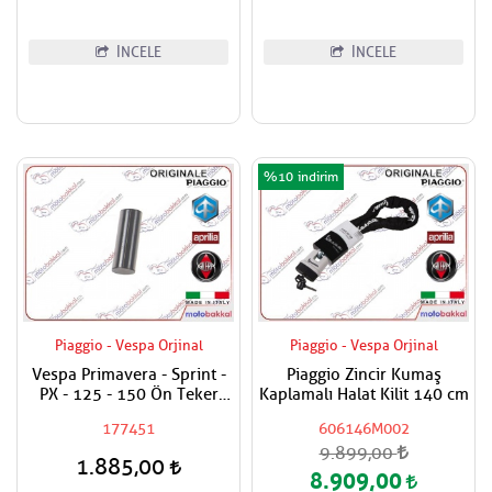
İNCELE
İNCELE
%10
Piaggio - Vespa Orjinal
Piaggio - Vespa Orjinal
Vespa Primavera - Sprint -
Piaggio Zincir Kumaş
PX - 125 - 150 Ön Teker
Kaplamalı Halat Kilit 140 cm
Furş Pimi
177451
606146M002
9.899,00
1.885,00
8.909,00