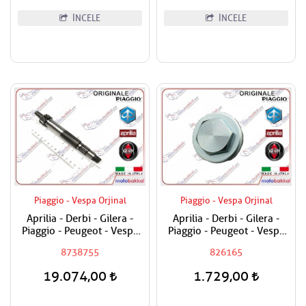
İNCELE
İNCELE
Piaggio - Vespa Orjinal
Piaggio - Vespa Orjinal
Aprilia - Derbi - Gilera -
Aprilia - Derbi - Gilera -
Piaggio - Peugeot - Vespa
Piaggio - Peugeot - Vespa
250 - 300 Prizdirekt -
125 - 150 - 180 - 200 - 250
8738755
826165
Şanzuman Mili
- 300 - 400 - 500 - 800 Yağ
Tapası
19.074,00
1.729,00