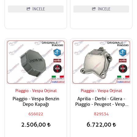
İNCELE
İNCELE
Piaggio - Vespa Orjinal
Piaggio - Vespa Orjinal
Piaggio - Vespa Benzin
Aprilia - Derbi - Gilera -
Depo Kapağı
Piaggio - Peugeot - Vespa
200 - 250 - 300 Sübap
656022
829534
Kapağı / Silindir En Üst
Kapak
2.506,00
6.722,00