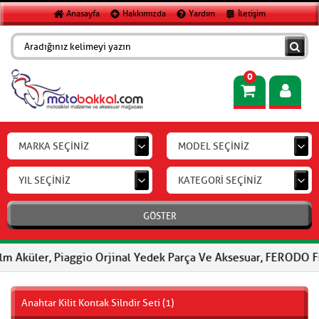
Anasayfa
Hakkımızda
Yardım
İletişim
0
MARKA SEÇİNİZ
MODEL SEÇİNİZ
YIL SEÇİNİZ
KATEGORİ SEÇİNİZ
GÖSTER
, Piaggio Orjinal Yedek Parça Ve Aksesuar, FERODO Fren Balatala
Anahtar Kilit Kontak Silndir Seti (1)