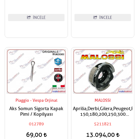
İNCELE
İNCELE
Piaggio - Vespa Orjinal
MALOSSI
Aks Somun Sigorta Kapak
Aprilia,Derbi,Gilera,Peugeot,Pi
Pimi / Kopilyası
150,180,200,250,300
Malossi Performans
012789
5211821
Debriyaj Balatası
69,00
13.094,00