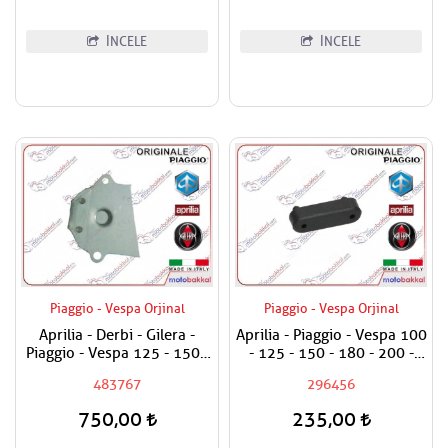
İNCELE
İNCELE
Piaggio - Vespa Orjinal
Piaggio - Vespa Orjinal
Aprilia - Derbi - Gilera -
Aprilia - Piaggio - Vespa 100
Piaggio - Vespa 125 - 150 -
- 125 - 150 - 180 - 200 -
180 - 200 - 250 - 300 Yağ
250 - 300 - 350 - 400 - 500
483767
296456
Pompasını Tutan Levha
Sele Altı Takozu / Uzun Tip /
Adet Fiyatıdır
750,00
235,00