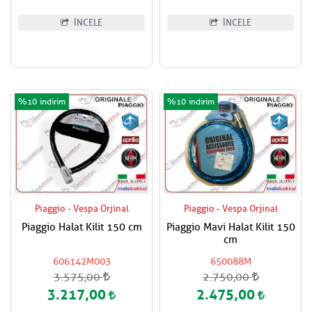
İNCELE
İNCELE
%10
%10
Piaggio - Vespa Orjinal
Piaggio - Vespa Orjinal
Piaggio Halat Kilit 150 cm
Piaggio Mavi Halat Kilit 150
cm
606142M003
650088M
3.575,00
2.750,00
3.217,00
2.475,00