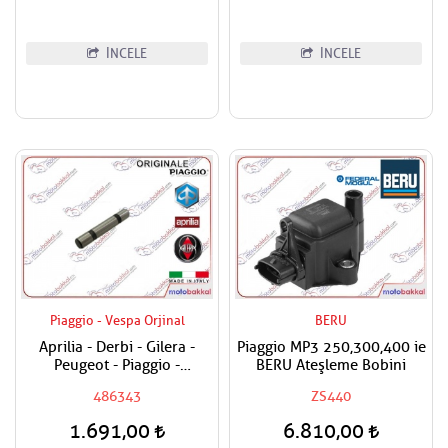
İNCELE
İNCELE
Piaggio - Vespa Orjinal
BERU
Aprilia - Derbi - Gilera -
Piaggio MP3 250,300,400 ie
Peugeot - Piaggio -
BERU Ateşleme Bobini
Vespa180 - 200 - 250 - 300
486343
ZS440
Sübap Horoz Pimi
1.691,00
6.810,00