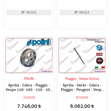
İNCELE
İNCELE
POLINI
Piaggio - Vespa Orjinal
Aprilia - Gilera - Piaggio -
Aprilia - Derbi - Gilera -
Vespa 150- 200 - 250 - 300
Piaggio - Peugeot - Vespa
Polini Debriyaj Volanı
250 - 300 Egzost Sübabı
250028
873009
Performans Varyatör Çanak
Adet Fiyatıdır
7.746,00
6.062,00