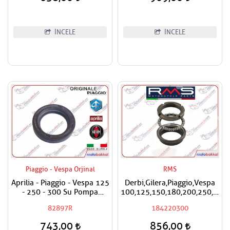
İNCELE
İNCELE
Piaggio - Vespa Orjinal
RMS
Aprilia - Piaggio - Vespa 125
Derbi,Gilera,Piaggio,Vespa
- 250 - 300 Su Pompa
100,125,150,180,200,250,300
Keçesi
RMS Furş Rulman Üst Ön
82897R
184220300
Mesnet Maşa Bilyası
743,00
856,00