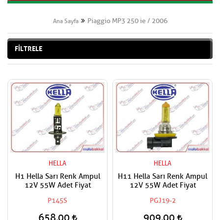
Piaggio MP3 250 ie / 2006
Ana Sayfa
FİLTRELE
HELLA
HELLA
H1 Hella Sarı Renk Ampul
H11 Hella Sarı Renk Ampul
12V 55W Adet Fiyat
12V 55W Adet Fiyat
P145S
PGJ19-2
658,00
909,00