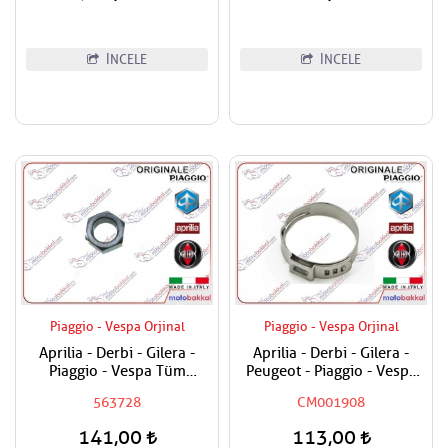
İNCELE
İNCELE
Piaggio - Vespa Orjinal
Piaggio - Vespa Orjinal
Aprilia - Derbi - Gilera -
Aprilia - Derbi - Gilera -
Piaggio - Vespa Tüm
Peugeot - Piaggio - Vespa
Modeller Aks Somunu /
Tüm Modeller Hortum
563728
CM001908
Tekerlek Somunu
Kelepçesi
141,00
113,00