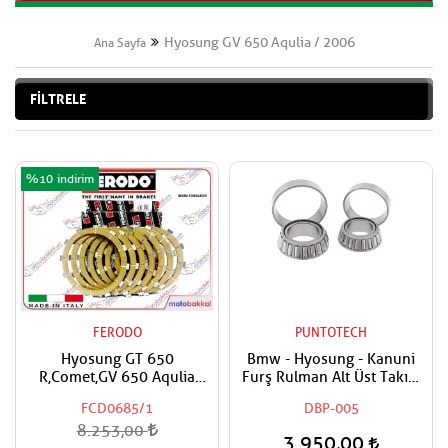
Hyosung GV 650 Aqulia / 2006
Ana Sayfa
FİLTRELE
%10
FERODO
PUNTOTECH
Hyosung GT 650
Bmw - Hyosung - Kanuni
R,Comet,GV 650 Aqulia
Furş Rulman Alt Üst Takım
FERODO Performans
Ön Mesnet Maşa Bilyası
FCD0685/1
DBP-005
Debriyaj Balata Takımı
8.253,00
3.950,00