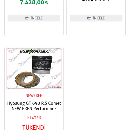
7.428,00
İNCELE
İNCELE
NEWFREN
Hyosung GT 650 R,S Comet
NEW FREN Performans
Debriyaj Balata Takımı
F1435R
TÜKENDİ