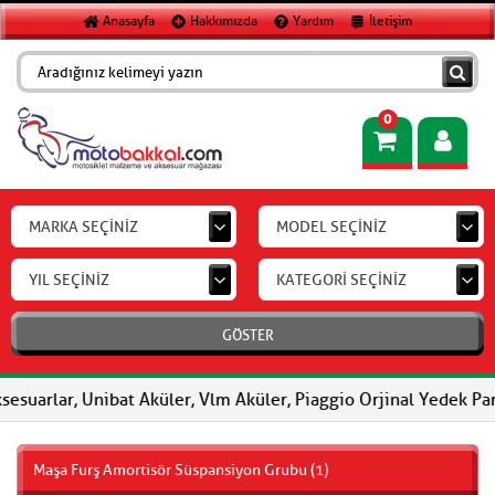
Anasayfa
Hakkımızda
Yardım
İletişim
0
MARKA SEÇİNİZ
MODEL SEÇİNİZ
YIL SEÇİNİZ
KATEGORİ SEÇİNİZ
GÖSTER
esuarlar, Unibat Aküler, Vlm Aküler, Piaggio Orjinal Yedek Parç
Maşa Furş Amortisör Süspansiyon Grubu (1)