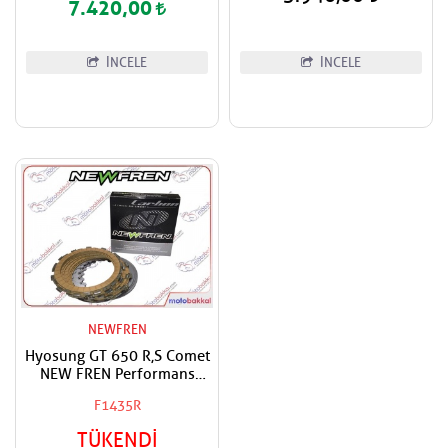
7.420,00
İNCELE
İNCELE
NEWFREN
Hyosung GT 650 R,S Comet
NEW FREN Performans
Debriyaj Balata Takımı
F1435R
TÜKENDİ