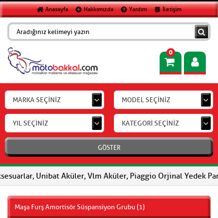
Anasayfa
Hakkımızda
Yardım
İletişim
0
MARKA SEÇİNİZ
MODEL SEÇİNİZ
YIL SEÇİNİZ
KATEGORİ SEÇİNİZ
GÖSTER
esuarlar, Unibat Aküler, Vlm Aküler, Piaggio Orjinal Yedek Parç
Maşa Furş Amortisör Süspansiyon Grubu (1)