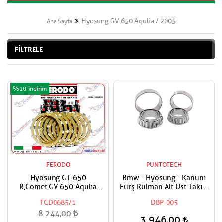
Hyosung GV 650 Aqulia / 2005
Ana Sayfa
FİLTRELE
%10
FERODO
PUNTOTECH
Hyosung GT 650
Bmw - Hyosung - Kanuni
R,Comet,GV 650 Aqulia
Furş Rulman Alt Üst Takım
FERODO Performans
Ön Mesnet Maşa Bilyası
FCD0685/1
DBP-005
Debriyaj Balata Takımı
8.244,00
3.946,00