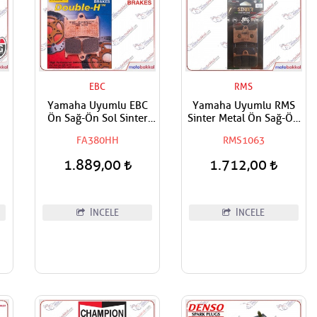
EBC
RMS
u
Yamaha Uyumlu EBC
Yamaha Uyumlu RMS
Ön Sağ-Ön Sol Sinter
Sinter Metal Ön Sağ-Ön
Fren Balatası
Sol Fren Balatası
FA380HH
RMS1063
1.889,00
1.712,00
İNCELE
İNCELE