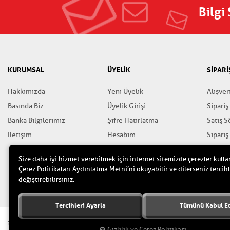
Bilgi
KURUMSAL
ÜYELİK
SİPARİ
Hakkımızda
Yeni Üyelik
Alışver
Basında Biz
Üyelik Girişi
Sipariş
Banka Bilgilerimiz
Şifre Hatırlatma
Satış 
İletişim
Hesabım
Sipariş
Favorilerim
Gizlili
Size daha iyi hizmet verebilmek için internet sitemizde çerezler kulla
Yardım
Çerez Politikaları Aydınlatma Metni’ni okuyabilir ve dilerseniz tercihl
değiştirebilirsiniz.
Tercihleri Ayarla
Tümünü Kabul E
>