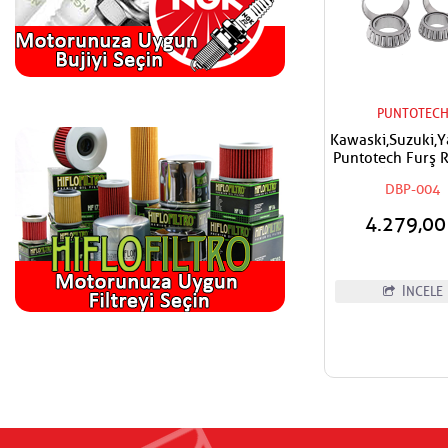
PUNTOTEC
Kawaski,Suzuki,
Puntotech Furş 
Alt Üst Takım
DBP-004
Mesnet Maşa Bi
4.279,0
İNCELE