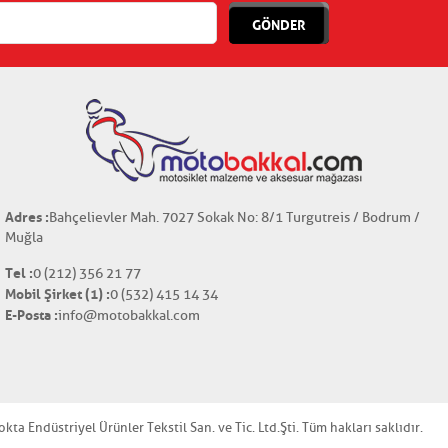
GÖNDER
Adres :
Bahçelievler Mah. 7027 Sokak No: 8/1 Turgutreis / Bodrum /
Muğla
Tel :
0 (212) 356 21 77
Mobil Şirket (1) :
0 (532) 415 14 34
E-Posta :
info@motobakkal.com
a Endüstriyel Ürünler Tekstil San. ve Tic. Ltd.Şti. Tüm hakları saklıdır.