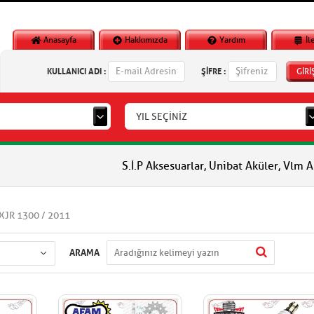
Anasayfa
Hakkımızda
Yardım
İl
KULLANICI ADI :
ŞİFRE :
GİRİ
YIL SEÇİNİZ
S.İ.P Aksesuarlar, Unibat Aküler, Vlm Aküler, Piag
XJR 1300 / 2011
ARAMA