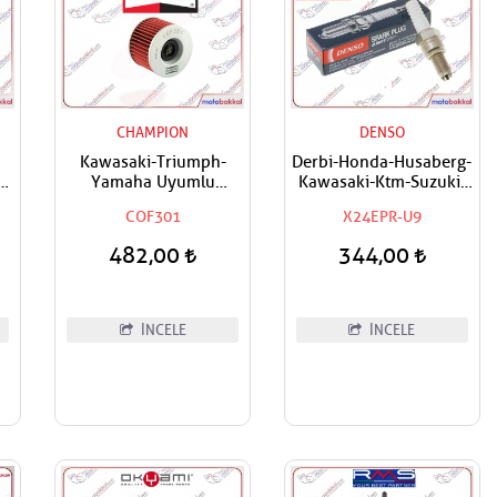
CHAMPION
DENSO
Kawasaki-Triumph-
Derbi-Honda-Husaberg-
ol
Yamaha Uyumlu
Kawasaki-Ktm-Suzuki-
Champion Yağ Filtresi
Triumph-Yamaha
COF301
X24EPR-U9
Uyumlu Denso Buji
482,00
344,00
İNCELE
İNCELE