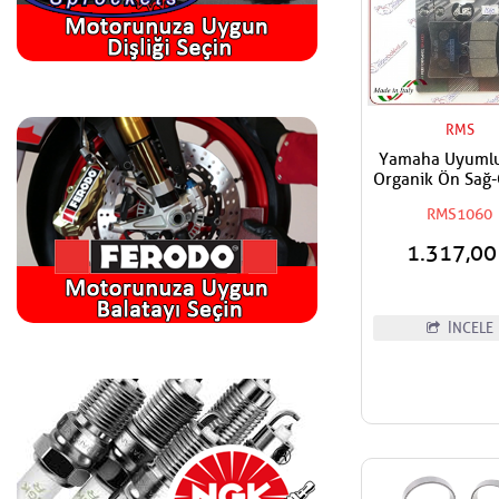
RMS
Yamaha Uyuml
Organik Ön Sağ-
Fren Balata
RMS1060
1.317,0
İNCELE