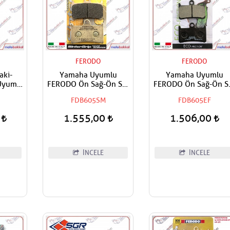
FERODO
FERODO
aki-
Yamaha Uyumlu
Yamaha Uyumlu
Uyumlu
FERODO Ön Sağ-Ön Sol
FERODO Ön Sağ-Ön S
tisör
Scooter Sinter Fren
Fren Balatası ECO
FDB605SM
FDB605EF
DCY
Balatası
0,5
0
1.555,00
1.506,00
İNCELE
İNCELE