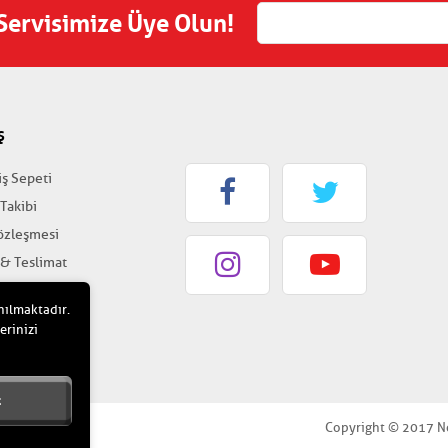
 Servisimize Üye Olun!
Ş
iş Sepeti
 Takibi
Sözleşmesi
 & Teslimat
k & Güvenlik
nılmaktadır.
erinizi
t
Copyright © 2017 Nokt