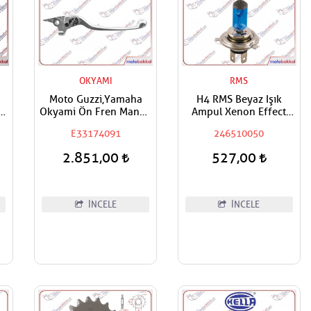
OKYAMI
RMS
Moto Guzzi,Yamaha
H4 RMS Beyaz Işık
ol
Okyami Ön Fren Maneti
Ampul Xenon Effect
Kolu
12V 60/55W
E33174091
246510050
2.851,00
527,00
İNCELE
İNCELE