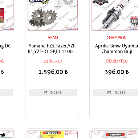
AFAM
CHAMPION
ng DC
Yamaha FZ1,Fazer,YZF-
Aprilia-Bmw Uyuml
R1,YZF-R1 SP,FJ 1100,FJ
Champion Buji
1200,XJR 1200,XJR
-G
21805-17
OE083/T10
1300,MT-01 Uyumlu
AFAM Ön Dişli
0
1.596,00
396,00
İNCELE
İNCELE