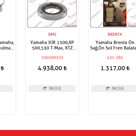
H
RMS
BRENTA
Yamaha,Triumph
Yamaha XJR 1300,XP
Yamaha Brenta Ön
Rulman
500,530 T-Max, XTZ
Sağ,Ön Sol Fren Balata
 Ön
1200,XVS 1300 RMS
100300320
431-185
lyası
Marş Filiberi / Marş Dişli
Rulmanı/Marş Rublesi
0
4.938,00
1.317,00
İNCELE
İNCELE