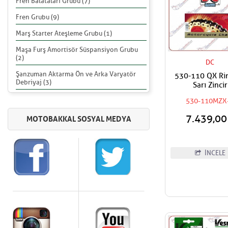
Fren Balataları Grubu (7)
Fren Grubu (9)
Marş Starter Ateşleme Grubu (1)
Maşa Furş Amortisör Süspansiyon Grubu
(2)
DC
Şanzuman Aktarma Ön ve Arka Varyatör
530-110 QX Ri
Debriyaj (3)
Sarı Zincir
530-110MZX
7.439,0
İNCELE