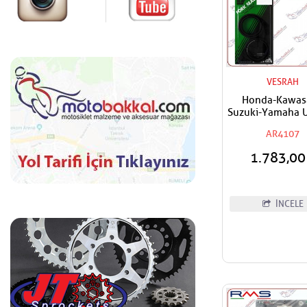
VESRAH
Honda-Kawas
Suzuki-Yamaha 
Vesrah Ön Amor
AR4107
Yağ Keçesi 
43x55x9,5/1
1.783,0
İNCELE