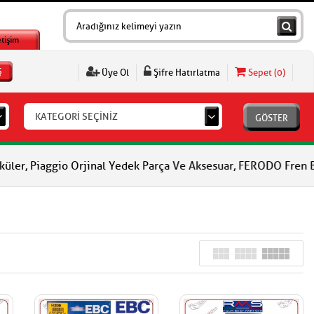
etişim
Ş
Üye Ol
Şifre Hatırlatma
Sepet (
0
)
KATEGORİ SEÇİNİZ
GÖSTER
gio Orjinal Yedek Parça Ve Aksesuar, FERODO Fren Balataları, FE