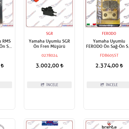
SGR
FERODO
u RMS
Yamaha Uyumlu SGR
Yamaha Uyumlu
Ön Sol
Ön Fren Müşürü
FERODO Ön Sağ-Ön S
sı
Sinter Fren Balatası
0278024
FDB605ST
0
3.002,00
2.374,00
İNCELE
İNCELE