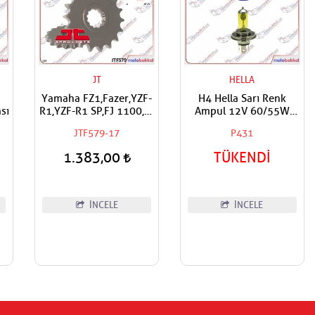
JT
HELLA
Yamaha FZ1,Fazer,YZF-
H4 Hella Sarı Renk
sı
R1,YZF-R1 SP,FJ 1100,FJ
Ampul 12V 60/55W
1200,XJR 1200,XJR
Adet Fiyat
JTF579-17
P431
1300,MT-01 Uyumlu JT
Ön Dişli
1.383,00
TÜKENDİ
İNCELE
İNCELE