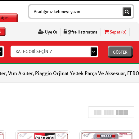
etişim
Ş
Üye Ol
Şifre Hatırlatma
Sepet (
0
)
KATEGORİ SEÇİNİZ
GÖSTER
 Aküler, Piaggio Orjinal Yedek Parça Ve Aksesuar, FERODO Fren Ba