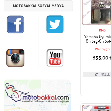
RMS
Yamaha Uyuml
Ön Sağ-Ön Sol
Organik Fren Ba
RMS0730
855,00
İNCELE