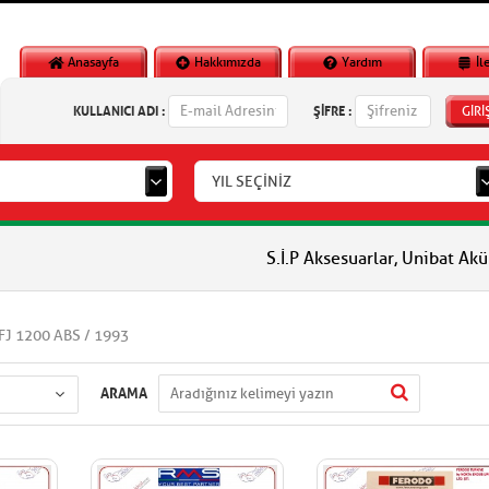
Anasayfa
Hakkımızda
Yardım
İl
KULLANICI ADI :
ŞİFRE :
GİRİ
YIL SEÇİNİZ
S.İ.P Aksesuarlar, Unibat Aküler, Vlm
FJ 1200 ABS / 1993
ARAMA