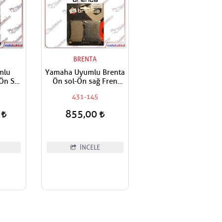
BRENTA
mlu
Yamaha Uyumlu Brenta
n Sol-
Ön sol-Ön sağ Fren
alata
Balatası
431-145
0
855,00
İNCELE