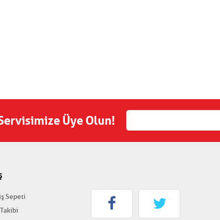
 Servisimize Üye Olun!
Ş
iş Sepeti
 Takibi