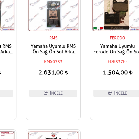
RMS
FERODO
u RMS
Yamaha Uyumlu RMS
Yamaha Uyumlu
-Arka
Ön Sağ-Ön Sol-Arka
Ferodo Ön Sağ-Ön So
latası
Sinter Fren Balatası
Arka Fren Balatası E
RMS0733
FDB337EF
2.631,00
1.504,00
İNCELE
İNCELE