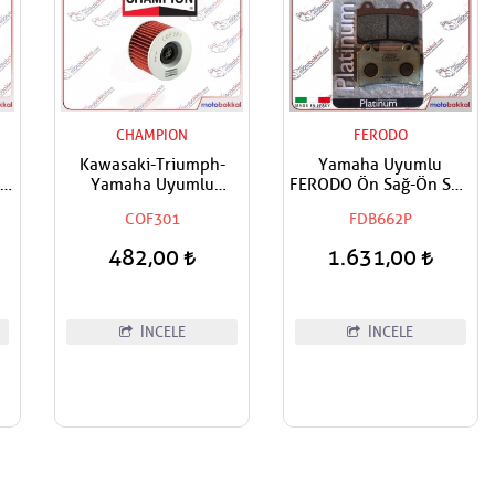
CHAMPION
FERODO
Kawasaki-Triumph-
Yamaha Uyumlu
l-
Yamaha Uyumlu
FERODO Ön Sağ-Ön Sol-
CO
Champion Yağ Filtresi
Arka Organik Fren
COF301
FDB662P
Balatası
482,00
1.631,00
İNCELE
İNCELE