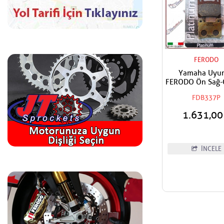
FERODO
Yamaha Uyu
FERODO Ön Sağ-Ö
Arka Organik B
FDB337P
1.631,0
İNCELE