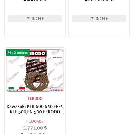
İNCELE
İNCELE
%10
FERODO
Kawasaki KLR 600,650,ER-5,
KLE 500,EN 500 FERODO
Debriyaj Balata Takımı
FCD0405
5.771,00