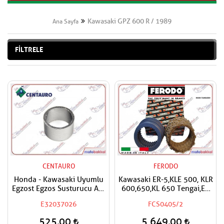
Kawasaki GPZ 600 R / 1989
Ana Sayfa
FİLTRELE
CENTAURO
FERODO
Honda - Kawasaki Uyumlu
Kawasaki ER-5,KLE 500, KLR
Egzost Egzos Susturucu Ara
600,650,KL 650 Tengai,EN
Conta
500 FERODO Debriyaj
E32037026
FCS0405/2
Balata ve Sac Takımı
525,00
5.649,00