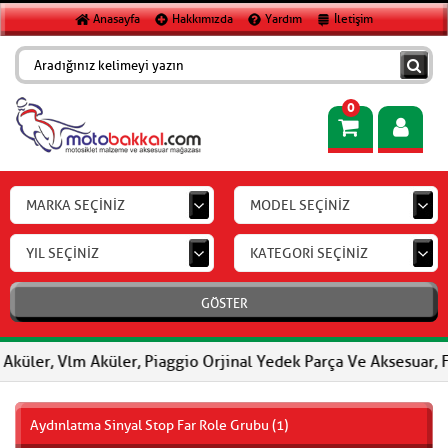
Anasayfa
Hakkımızda
Yardım
İletişim
0
MARKA SEÇİNİZ
MODEL SEÇİNİZ
YIL SEÇİNİZ
KATEGORİ SEÇİNİZ
GÖSTER
r, Vlm Aküler, Piaggio Orjinal Yedek Parça Ve Aksesuar, FERODO 
Aydınlatma Sinyal Stop Far Role Grubu (1)