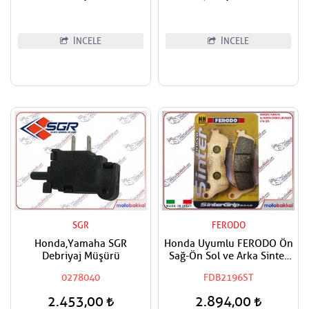
İNCELE
İNCELE
SGR
FERODO
Honda,Yamaha SGR
Honda Uyumlu FERODO Ön
Debriyaj Müşürü
Sağ-Ön Sol ve Arka Sinter
Fren Balatası
0278040
FDB2196ST
2.453,00
2.894,00