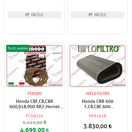
İNCELE
İNCELE
%10
FERODO
HIFLO FILTRO
Honda CBF,CB,CBR
Honda CBR 600
600,918,900 RR,F,Hornet
F,CB,CBF,600
FERODO Debriyaj Balata
S,N,NA,FA,Hornet Hiflo Hava
FCD0135
HFA1618
Takımı
Filtresi
5.221,00
3.830,00
4.699,00