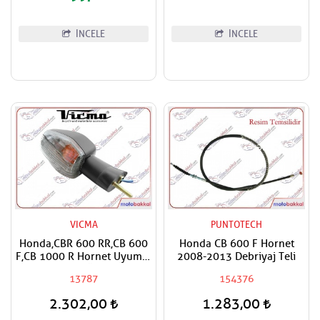
İNCELE
İNCELE
VICMA
PUNTOTECH
Honda,CBR 600 RR,CB 600
Honda CB 600 F Hornet
F,CB 1000 R Hornet Uyumlu
2008-2013 Debriyaj Teli
Vicma Sağ Ön Sinyal
13787
154376
2.302,00
1.283,00