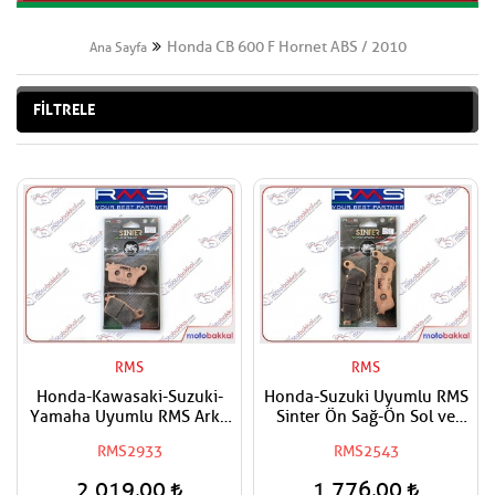
Honda CB 600 F Hornet ABS / 2010
Ana Sayfa
FİLTRELE
RMS
RMS
Honda-Kawasaki-Suzuki-
Honda-Suzuki Uyumlu RMS
Yamaha Uyumlu RMS Arka
Sinter Ön Sağ-Ön Sol ve
Sinter Metal Fren Balatası
Arka Fren Balatası
RMS2933
RMS2543
2.019,00
1.776,00