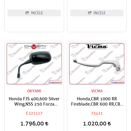
İNCELE
İNCELE
OKYAMI
VICMA
Honda FJS 400,600 Silver
Honda,CBR 1000 RR
Wing,NSS 250 Forza
Fireblade,CBR 600 RR,CBF
Okyami Sol Ayna
600, CBR 600 F,CB 600 F
E221127
73431
Hornet Vicma Debriyaj
Maneti
1.796,00
1.020,00