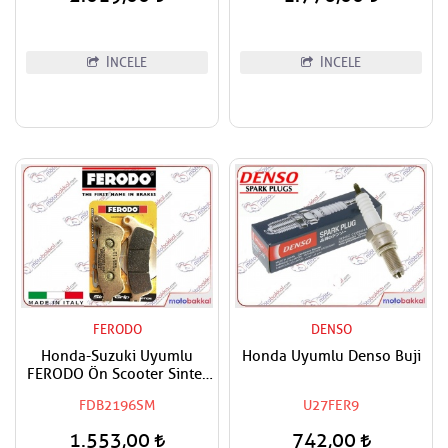
İNCELE
İNCELE
FERODO
DENSO
Honda-Suzuki Uyumlu
Honda Uyumlu Denso Buji
FERODO Ön Scooter Sinter
Fren Balatası
FDB2196SM
U27FER9
1.553,00
742,00