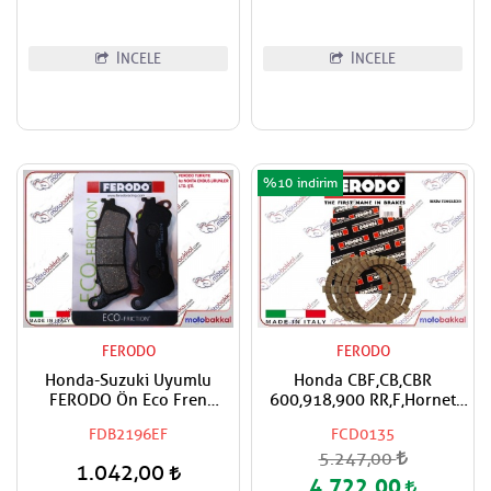
İNCELE
İNCELE
%10
FERODO
FERODO
Honda-Suzuki Uyumlu
Honda CBF,CB,CBR
FERODO Ön Eco Fren
600,918,900 RR,F,Hornet
Balatası
FERODO Debriyaj Balata
FDB2196EF
FCD0135
Takımı
5.247,00
1.042,00
4.722,00