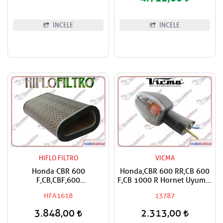
İNCELE
İNCELE
HIFLO FILTRO
VICMA
Honda CBR 600
Honda,CBR 600 RR,CB 600
F,CB,CBF,600
F,CB 1000 R Hornet Uyumlu
S,N,NA,FA,Hornet Hiflo Hava
Vicma Sağ Ön Sinyal
HFA1618
13787
Filtresi
3.848,00
2.313,00