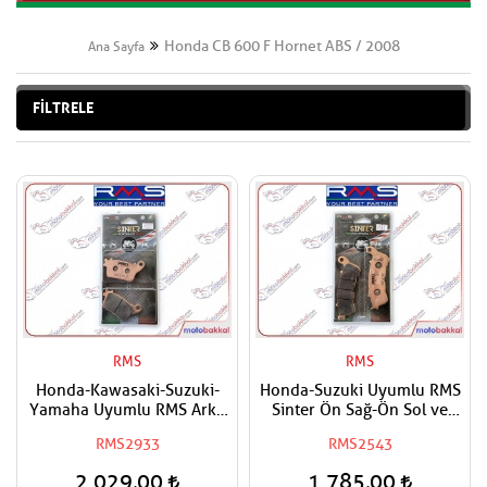
Honda CB 600 F Hornet ABS / 2008
Ana Sayfa
FİLTRELE
RMS
RMS
Honda-Kawasaki-Suzuki-
Honda-Suzuki Uyumlu RMS
Yamaha Uyumlu RMS Arka
Sinter Ön Sağ-Ön Sol ve
Sinter Metal Fren Balatası
Arka Fren Balatası
RMS2933
RMS2543
2.029,00
1.785,00