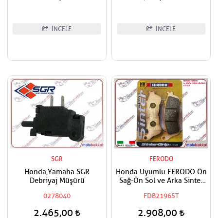
İNCELE
İNCELE
SGR
FERODO
Honda,Yamaha SGR
Honda Uyumlu FERODO Ön
Debriyaj Müşürü
Sağ-Ön Sol ve Arka Sinter
Fren Balatası
0278040
FDB2196ST
2.465,00
2.908,00