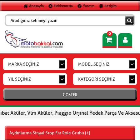
Anasayfa
Hakkımızda
Yardım
İletişim
0
MARKA SEÇİNİZ
MODEL SEÇİNİZ
YIL SEÇİNİZ
KATEGORİ SEÇİNİZ
GÖSTER
küler, Vlm Aküler, Piaggio Orjinal Yedek Parça Ve Aksesuar, FER
Aydınlatma Sinyal Stop Far Role Grubu (1)