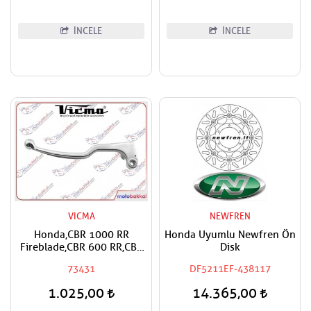
İNCELE
İNCELE
VICMA
NEWFREN
Honda,CBR 1000 RR
Honda Uyumlu Newfren Ön
Fireblade,CBR 600 RR,CBF
Disk
600, CBR 600 F,CB 600 F
73431
DF5211EF-438117
Hornet Vicma Debriyaj
Maneti
1.025,00
14.365,00