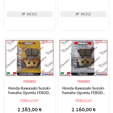
İNCELE
İNCELE
FERODO
FERODO
Honda-Kawasaki-Suzuki-
Honda-Kawasaki-Suzuki-
Yamaha Uyumlu FERODO
Yamaha Uyumlu FERODO
Arka Sinter Fren Balatası
Arka Organik Fren Balatası
FDB2221ST
FDB2221P
2.383,00
2.160,00