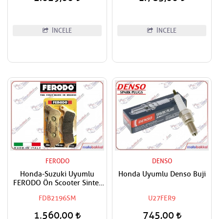
İNCELE
İNCELE
FERODO
DENSO
Honda-Suzuki Uyumlu
Honda Uyumlu Denso Buji
FERODO Ön Scooter Sinter
Fren Balatası
FDB2196SM
U27FER9
1.560,00
745,00