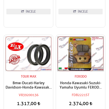
İNCELE
İNCELE
TOUR MAX
FERODO
Bmw-Ducati-Harley
Honda-Kawasaki-Suzuki-
Davidson-Honda-Kawasaki-
Yamaha Uyumlu FERODO
Suzuki Uyumlu Tourmax Ön
Arka Sinter Fren Balatası
V839200136
FDB2221ST
Amortisör Yağ Keçesi
41x54x11
1.317,00
2.374,00