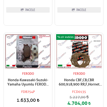
İNCELE
İNCELE
%10
FERODO
FERODO
Honda-Kawasaki-Suzuki-
Honda CBF,CB,CBR
Yamaha Uyumlu FERODO
600,918,900 RR,F,Hornet
Organik Arka Fren Balatası
FERODO Debriyaj Balata
FDB754P
FCD0135
Takımı
5.227,00
1.633,00
4.704,00