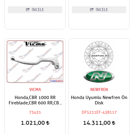
İNCELE
İNCELE
VICMA
NEWFREN
Honda,CBR 1000 RR
Honda Uyumlu Newfren Ön
Fireblade,CBR 600 RR,CBF
Disk
600, CBR 600 F,CB 600 F
73431
DF5211EF-438117
Hornet Vicma Debriyaj
Maneti
1.021,00
14.311,00