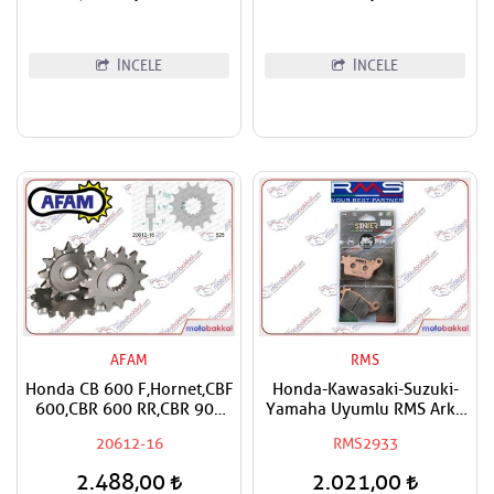
Rebel,NT 1100 Uyumlu
Puntotech Ön Dişli
İNCELE
İNCELE
AFAM
RMS
Honda CB 600 F,Hornet,CBF
Honda-Kawasaki-Suzuki-
600,CBR 600 RR,CBR 900
Yamaha Uyumlu RMS Arka
RR,CBR 1000
Sinter Metal Fren Balatası
20612-16
RMS2933
RR,Fireblade,CRF 1000
Africa Twin,XL 1000 V
2.488,00
2.021,00
Varadero,CMX 1100