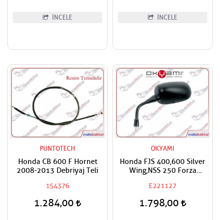
İNCELE
İNCELE
PUNTOTECH
OKYAMI
Honda CB 600 F Hornet
Honda FJS 400,600 Silver
2008-2013 Debriyaj Teli
Wing,NSS 250 Forza
Okyami Sol Ayna
154376
E221127
1.284,00
1.798,00