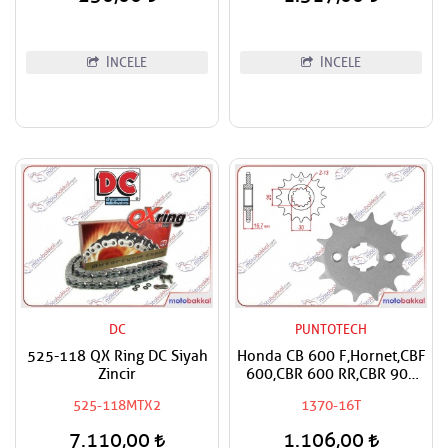
İNCELE
İNCELE
DC
PUNTOTECH
525-118 QX Ring DC Siyah
Honda CB 600 F,Hornet,CBF
Zincir
600,CBR 600 RR,CBR 900
RR,CBR 1000
525-118MTX2
1370-16T
RR,Fireblade,CRF 1000
Africa Twin,XL 1000 V
7.110,00
1.106,00
Varadero,CMX 1100