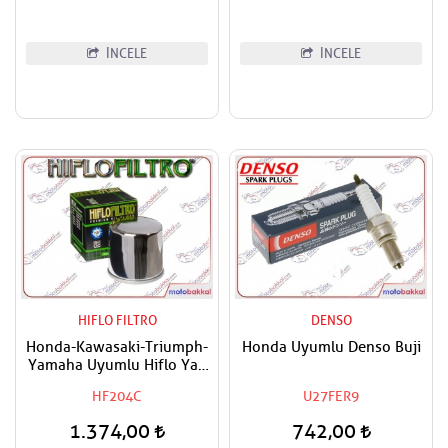
İNCELE
İNCELE
HIFLO FILTRO
DENSO
Honda-Kawasaki-Triumph-
Honda Uyumlu Denso Buji
Yamaha Uyumlu Hiflo Yağ
Filtresi
HF204C
U27FER9
1.374,00
742,00