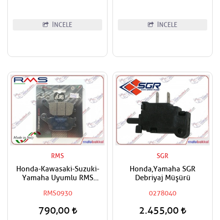
İNCELE
İNCELE
RMS
SGR
Honda-Kawasaki-Suzuki-
Honda,Yamaha SGR
Yamaha Uyumlu RMS
Debriyaj Müşürü
Organik Arka Fren Balatası
RMS0930
0278040
790,00
2.455,00