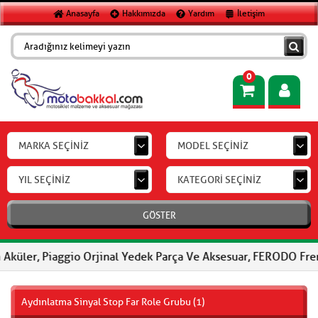
Anasayfa
Hakkımızda
Yardım
İletişim
0
MARKA SEÇİNİZ
MODEL SEÇİNİZ
YIL SEÇİNİZ
KATEGORİ SEÇİNİZ
GÖSTER
Piaggio Orjinal Yedek Parça Ve Aksesuar, FERODO Fren Balataları
Aydınlatma Sinyal Stop Far Role Grubu (1)