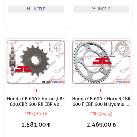
İNCELE
İNCELE
JT
JT
Honda CB 600 F,Hornet,CBF
Honda CB 600 F Hornet,CBR
600,CBR 600 RR,CBR 900
600 F,CBF 600 N Uyumlu JT
RR,CBR 1000
Arka Dişli
JTF1370-16
JTR1304-43
RR,Fireblade,CRF 1000
Africa Twin,XL 1000 V
1.581,00
2.469,00
Varadero,CMX 1100
Rebel,NT 1100 Uyumlu JT