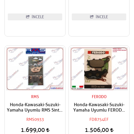
Rebel,NT 1100 Uyumlu
AFAM Ön Dişli
İNCELE
İNCELE
RMS
FERODO
Honda-Kawasaki-Suzuki-
Honda-Kawasaki-Suzuki-
Yamaha Uyumlu RMS Sinter
Yamaha Uyumlu FERODO
Arka Fren Balatası
Arka Fren Balatası Eco
RMS0933
FDB754EF
1.699,00
1.506,00