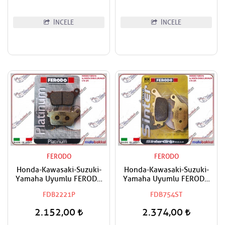
İNCELE
İNCELE
FERODO
FERODO
Honda-Kawasaki-Suzuki-
Honda-Kawasaki-Suzuki-
Yamaha Uyumlu FERODO
Yamaha Uyumlu FERODO
Arka Organik Fren Balatası
Sinter Arka Fren Balatası
FDB2221P
FDB754ST
2.152,00
2.374,00