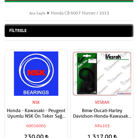
Honda CB 600 F Hornet / 2013
Ana Sayfa
FİLTRELE
NSK
VESRAH
Honda - Kawasaki - Peugeot
Bmw-Ducati-Harley
Uyumlu NSK Ön Teker Sağ -
Davidson-Honda-Kawasaki-
Ön Teker Sol- Arka Teker
Suzuki Uyumlu VESRAH Ön
60016005
AR4103
Sağ - Arka Teker Sol
Amortisör Yağ Keçesi
Rulmanı - Bilyası
41x54x11
230,00
1.317,00