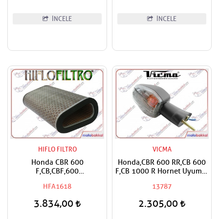
İNCELE
İNCELE
HIFLO FILTRO
VICMA
Honda CBR 600
Honda,CBR 600 RR,CB 600
F,CB,CBF,600
F,CB 1000 R Hornet Uyumlu
S,N,NA,FA,Hornet Hiflo Hava
Vicma Sağ Ön Sinyal
HFA1618
13787
Filtresi
3.834,00
2.305,00