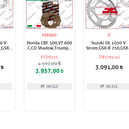
FERODO
JT
0 V-
Honda CBF 500,VT 600
Suzuki DL 1050 V-
,GSX-R
C,CD Shadow,Triumph
Strom,GSX-R 750,GSX
ytona
Daytona 650 FERODO
600,Triumph Dayton
FCD0125
JTR1792-45
 Arka
Debriyaj Balata Takımı
600,650 Uyumlu JT
4.397,00
Arka Dişli
0
3.091,00
3.957,00
İNCELE
İNCELE