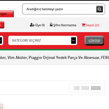
etişim
Ş
Üye Ol
Şifre Hatırlatma
Sepet (
0
)
KATEGORİ SEÇİNİZ
GÖSTER
m Aküler, Piaggio Orjinal Yedek Parça Ve Aksesuar, FERODO Fren 