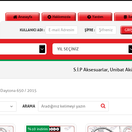
Anasayfa
Hakkımızda
Yardım
İl
KULLANICI ADI :
ŞİFRE :
GİRİ
YIL SEÇİNİZ
S.İ.P Aksesuarlar, Unibat Aküler, Vl
 Daytona 650 / 2015
ARAMA
%10