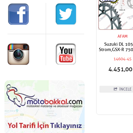
AFAM
Suzuki DL 105
Strom,GSX-R 750
600,Triumph Da
14604-45
600,650 AFAM
Dişli
4.451,0
İNCELE