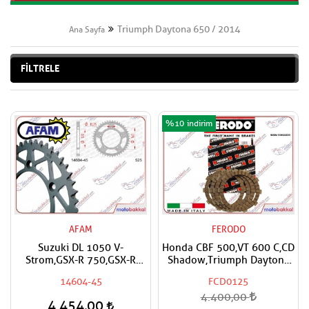
Triumph Daytona 650 / 2014
Ana Sayfa
FİLTRELE
%10
AFAM
FERODO
Suzuki DL 1050 V-
Honda CBF 500,VT 600 C,CD
Strom,GSX-R 750,GSX-R
Shadow,Triumph Daytona
600,Triumph Daytona
650 FERODO Debriyaj
14604-45
FCD0125
600,650 AFAM Arka Dişli
Balata Takımı
4.400,00
4.454,00