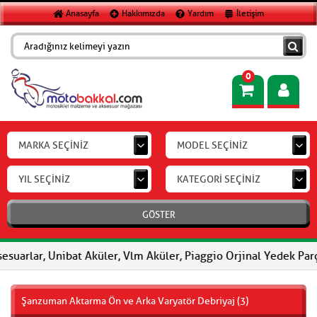
Anasayfa
Hakkımızda
Yardım
İletişim
0
MARKA SEÇİNİZ
MODEL SEÇİNİZ
YIL SEÇİNİZ
KATEGORİ SEÇİNİZ
GÖSTER
suarlar, Unibat Aküler, Vlm Aküler, Piaggio Orjinal Yedek Parça
Şanzuman Aktarma Ön ve Arka Varyatör Debriyaj (3)