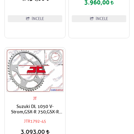
3.960,00
İNCELE
İNCELE
JT
Suzuki DL 1050 V-
Strom,GSX-R 750,GSX-R
600,Triumph Daytona
JTR1792-45
600,650 Uyumlu JT Arka
Dişli
3.093,00