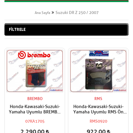
Suzuki DR Z 250 / 2007
Ana Sayfa
FİLTRELE
BREMBO
RMS
Honda-Kawasaki-Suzuki-
Honda-Kawasaki-Suzuki-
Yamaha Uyumlu BREMBO
Yamaha Uyumlu RMS Ön
Carbon seramik Ön Sağ-Ön
Sağ-Ön Sol Organik Fren
07KA1705
RMS0920
Sol Fren Balatası
Balatası
2.290,00
922,00