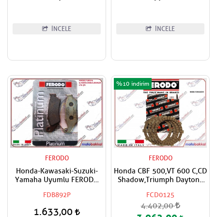
İNCELE
İNCELE
%10
FERODO
FERODO
Honda-Kawasaki-Suzuki-
Honda CBF 500,VT 600 C,CD
Yamaha Uyumlu FERODO
Shadow,Triumph Daytona
Ön Sağ-Ön Sol Organik Fren
650 FERODO Debriyaj
FDB892P
FCD0125
Balatası
Balata Takımı
4.402,00
1.633,00