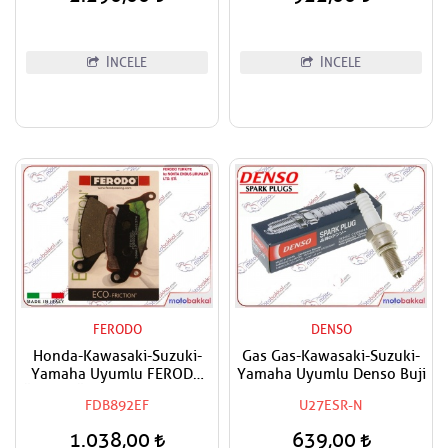
İNCELE
İNCELE
FERODO
DENSO
Honda-Kawasaki-Suzuki-
Gas Gas-Kawasaki-Suzuki-
Yamaha Uyumlu FERODO
Yamaha Uyumlu Denso Buji
Ön Sağ-Ön Sol Fren Balatası
FDB892EF
U27ESR-N
Eco
1.038,00
639,00