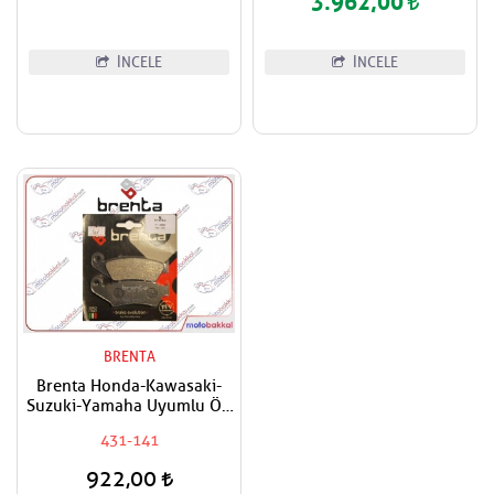
3.962,00
İNCELE
İNCELE
BRENTA
Brenta Honda-Kawasaki-
Suzuki-Yamaha Uyumlu Ön
Sağ-Ön Sol Fren Balatası
431-141
922,00