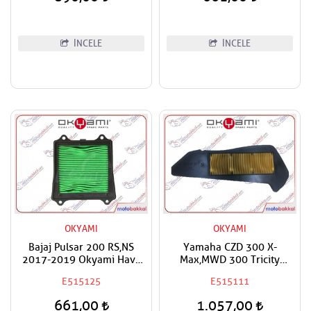
İNCELE
İNCELE
OKYAMI
OKYAMI
Bajaj Pulsar 200 RS,NS
Yamaha CZD 300 X-
2017-2019 Okyami Hava
Max,MWD 300 Tricity
Filtresi
Uyumlu Okyami Hava
E515125
E515111
Filtresi
661,00
1.057,00