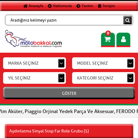
Anasayfa
Hakkımızda
Yardım
İletişim
0
MARKA SEÇİNİZ
MODEL SEÇİNİZ
YIL SEÇİNİZ
KATEGORİ SEÇİNİZ
GÖSTER
er, Piaggio Orjinal Yedek Parça Ve Aksesuar, FERODO Fren Balata
Aydınlatma Sinyal Stop Far Role Grubu (5)