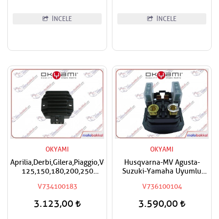
İNCELE
İNCELE
OKYAMI
OKYAMI
Aprilia,Derbi,Gilera,Piaggio,Vespa
Husqvarna-MV Agusta-
125,150,180,200,250
Suzuki-Yamaha Uyumlu
Okyami Regülatör,Konjektör
Okyami Marş
V734100183
V736100104
Otomatiği,Kontaktörü
3.123,00
3.590,00