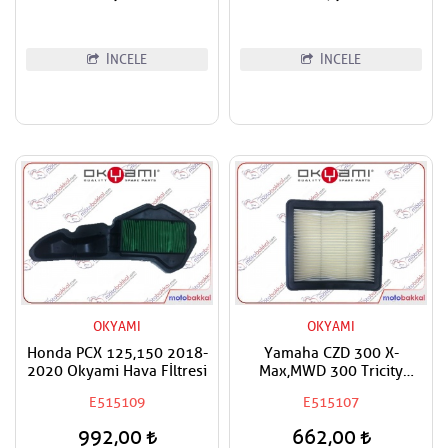
İNCELE
İNCELE
OKYAMI
OKYAMI
Honda PCX 125,150 2018-
Yamaha CZD 300 X-
2020 Okyami Hava Fİltresi
Max,MWD 300 Tricity
Uyumlu Okyami Varyatör
E515109
E515107
Filtresi
992,00
662,00