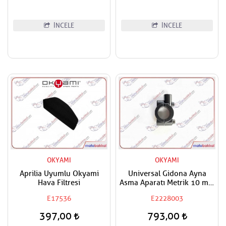
İNCELE
İNCELE
OKYAMI
OKYAMI
Aprilia Uyumlu Okyami
Universal Gidona Ayna
Hava Filtresi
Asma Aparatı Metrik 10 mm
(Adet Fiyatıdır)
E17536
E2228003
397,00
793,00