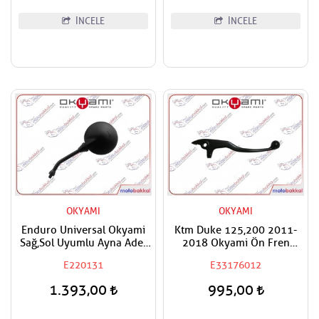
İNCELE
İNCELE
OKYAMI
OKYAMI
Enduro Universal Okyami
Ktm Duke 125,200 2011-
Sağ,Sol Uyumlu Ayna Adet
2018 Okyami Ön Fren
Fiyat
Maneti Kolu
E220131
E33176012
1.393,00
995,00