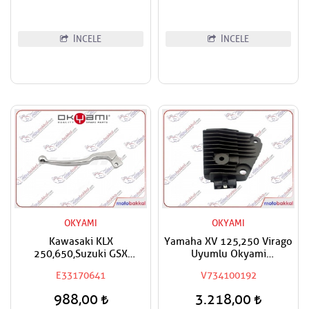
İNCELE
İNCELE
OKYAMI
OKYAMI
Kawasaki KLX
Yamaha XV 125,250 Virago
250,650,Suzuki GSX
Uyumlu Okyami
600,750 F,GSF 650 Bandit
Konjektör,Regülatör
E33170641
V734100192
Okyami Debriyaj Maneti
Kolu
988,00
3.218,00