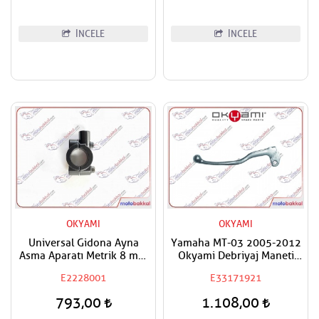
İNCELE
İNCELE
OKYAMI
OKYAMI
Universal Gidona Ayna
Yamaha MT-03 2005-2012
Asma Aparatı Metrik 8 mm
Okyami Debriyaj Maneti
(Adet Fiyatıdır)
Kolu
E2228001
E33171921
793,00
1.108,00