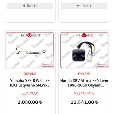
İNCELE
İNCELE
OKYAMI
OKYAMI
Yamaha YZF-R,WR 125
Honda XRV Africa 750 Twin
R,X,Husqvarna SM,WRE
1990-2003 Okyami
125,610,S Okyami Ön Fren
Konjektör,Regülatör
E33170731
V734100167
Maneti Kolu
1.050,00
11.541,00