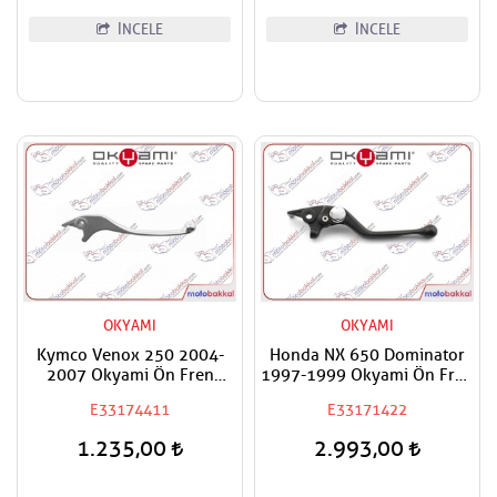
İNCELE
İNCELE
OKYAMI
OKYAMI
Kymco Venox 250 2004-
Honda NX 650 Dominator
2007 Okyami Ön Fren
1997-1999 Okyami Ön Fren
Maneti Kolu
Maneti Kolu
E33174411
E33171422
1.235,00
2.993,00