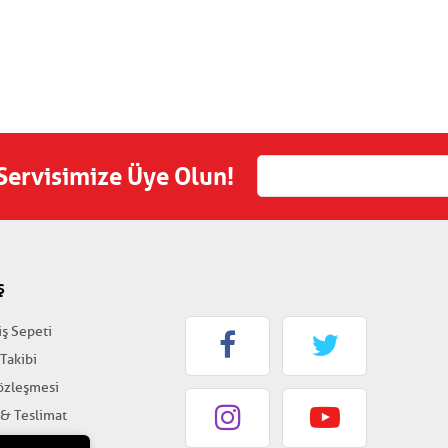
 Servisimize Üye Olun!
Ş
iş Sepeti
 Takibi
Sözleşmesi
 & Teslimat
k & Güvenlik