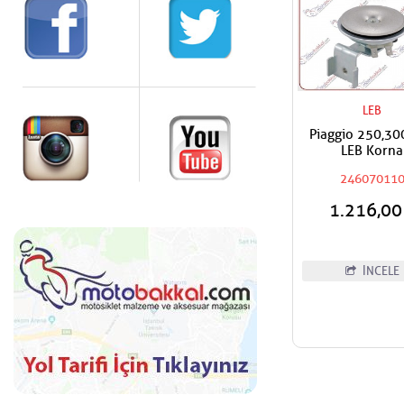
LEB
Piaggio 250,30
LEB Korna
24607011
1.216,0
İNCELE