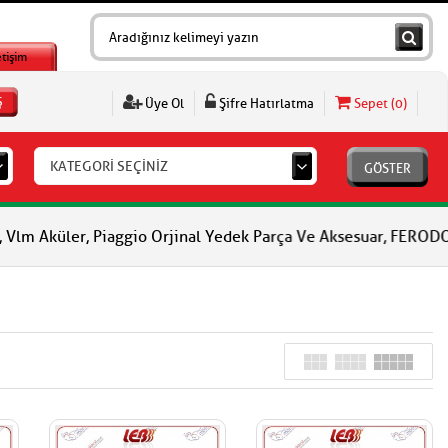
etişim
Ş
Üye Ol
Şifre Hatırlatma
Sepet (
0
)
KATEGORİ SEÇİNİZ
GÖSTER
küler, Piaggio Orjinal Yedek Parça Ve Aksesuar, FERODO Fren Bala