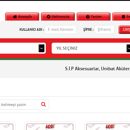
Anasayfa
Hakkımızda
Yardım
İl
KULLANICI ADI :
ŞİFRE :
GİRİ
YIL SEÇİNİZ
S.İ.P Aksesuarlar, Unibat Aküler, Vlm A