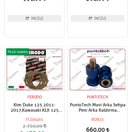
İNCELE
İNCELE
%10
FERODO
PUNTOTECH
Ktm Duke 125 2011-
PuntoTech Mavi Arka Sehpa
2017,Kawasaki KLX 125
Pimi Arka Kaldırma
2010-2012 FERODO
Makarası Swingarm Spools
FCD0465
BOB13
Debriyaj Balata Takımı
Sliders M10
2.750,00
660,00