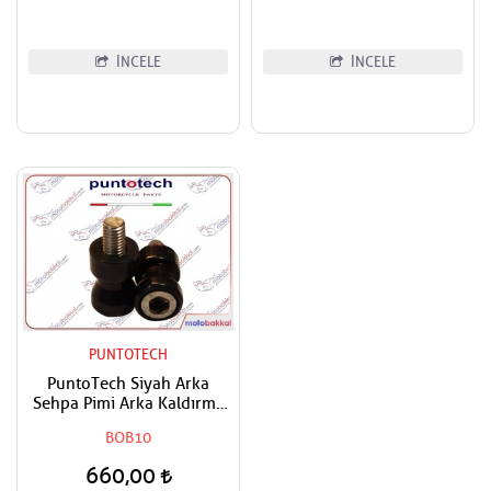
İNCELE
İNCELE
PUNTOTECH
PuntoTech Siyah Arka
Sehpa Pimi Arka Kaldırma
Makarası Swingarm Spools
BOB10
Sliders M10
660,00