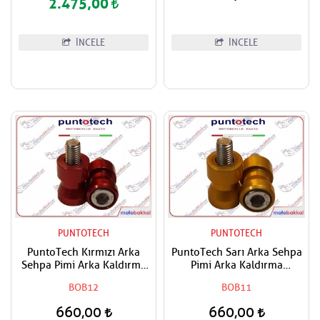
2.475,00
İNCELE
İNCELE
PUNTOTECH
PUNTOTECH
PuntoTech Kırmızı Arka
PuntoTech Sarı Arka Sehpa
Sehpa Pimi Arka Kaldırma
Pimi Arka Kaldırma
Makarası Swingarm Spools
Makarası Swingarm Spools
BOB12
BOB11
Sliders M10
Sliders M10
660,00
660,00