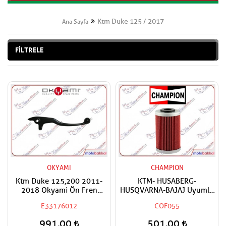
Ktm Duke 125 / 2017
Ana Sayfa
FİLTRELE
OKYAMI
CHAMPION
Ktm Duke 125,200 2011-
KTM- HUSABERG-
2018 Okyami Ön Fren
HUSQVARNA-BAJAJ Uyumlu
Maneti Kolu
Champion Yağ Filtresi
E33176012
COF055
991,00
501,00