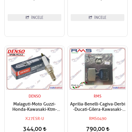
İNCELE
İNCELE
DENSO
RMS
Malaguti-Moto Guzzi-
Aprilia-Benelli-Cagiva-Derbi
Honda-Kawasaki-Ktm-
-Ducati-Gilera-Kawasaki-
Suzuki Uyumlu Denso Buji
Ktm-Moto Guzzi-Peugeot-
X27ESR-U
RMS0490
Piaggio Uyumlu RMS
Organik Arka Fren Balatası
344,00
790,00