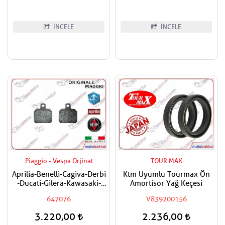
İNCELE
İNCELE
Piaggio - Vespa Orjinal
TOUR MAX
Aprilia-Benelli-Cagiva-Derbi
Ktm Uyumlu Tourmax Ön
-Ducati-Gilera-Kawasaki-
Amortisör Yağ Keçesi
Ktm-Moto Guzzi-Peugeot-
647076
V839200156
Piaggio (Aprilia-Gilera-
Piaggio-Derbi Orjinal) Fren
3.220,00
2.236,00
Balatası