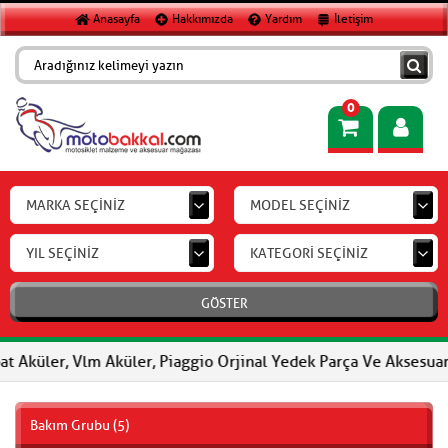
Anasayfa
Hakkımızda
Yardım
İletişim
0
MARKA SEÇİNİZ
MODEL SEÇİNİZ
YIL SEÇİNİZ
KATEGORİ SEÇİNİZ
GÖSTER
küler, Vlm Aküler, Piaggio Orjinal Yedek Parça Ve Aksesuar, FERO
Bakım Grubu (5)