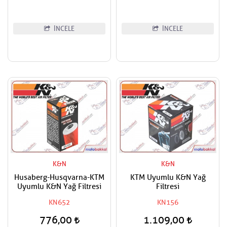
İNCELE
İNCELE
K&N
K&N
Husaberg-Husqvarna-KTM
KTM Uyumlu K&N Yağ
Uyumlu K&N Yağ Filtresi
Filtresi
KN652
KN156
776,00
1.109,00