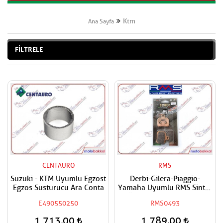
Ktm
Ana Sayfa
FİLTRELE
CENTAURO
RMS
Suzuki - KTM Uyumlu Egzost
Derbi-Gilera-Piaggio-
Egzos Susturucu Ara Conta
Yamaha Uyumlu RMS Sinter
Ön-Arka Fren Balatası
E490550250
RMS0493
1.713,00
1.789,00