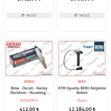
İNCELE
İNCELE
DENSO
BERU
Bmw - Ducati - Harley
KTM Uyumlu BERU Ateşleme
Davidson - Husaberg -
Bobini
Husqvarna - Ktm Uyumlu
XU24EPR-U
ZS443
Denso Buji
412,00
12.384,00