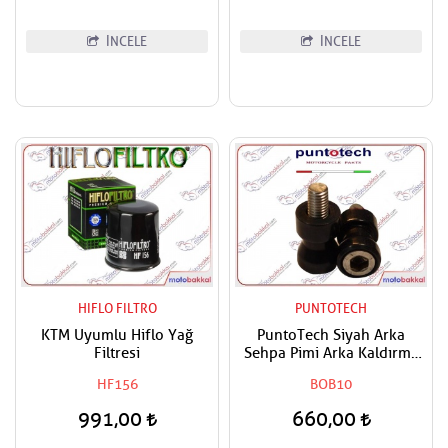
İNCELE
İNCELE
HIFLO FILTRO
PUNTOTECH
KTM Uyumlu Hiflo Yağ
PuntoTech Siyah Arka
Filtresi
Sehpa Pimi Arka Kaldırma
Makarası Swingarm Spools
HF156
BOB10
Sliders M10
991,00
660,00