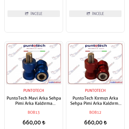
İNCELE
İNCELE
PUNTOTECH
PUNTOTECH
PuntoTech Mavi Arka Sehpa
PuntoTech Kırmızı Arka
Pimi Arka Kaldırma
Sehpa Pimi Arka Kaldırma
Makarası Swingarm Spools
Makarası Swingarm Spools
BOB13
BOB12
Sliders M10
Sliders M10
660,00
660,00