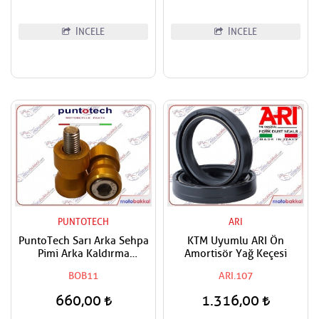
İNCELE
İNCELE
PUNTOTECH
ARI
PuntoTech Sarı Arka Sehpa
KTM Uyumlu ARI Ön
Pimi Arka Kaldırma
Amortisör Yağ Keçesi
Makarası Swingarm Spools
BOB11
ARI.107
Sliders M10
660,00
1.316,00