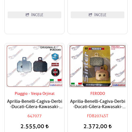
İNCELE
İNCELE
Piaggio - Vespa Orjinal
FERODO
Aprilia-Benelli-Cagiva-Derbi
Aprilia-Benelli-Cagiva-Derbi
-Ducati-Gilera-Kawasaki-
-Ducati-Gilera-Kawasaki-
Ktm-Moto Guzzi-Peugeot-
Ktm-Moto Guzzi-Peugeot-
647077
FDB2074ST
Piaggio (Aprilia-Gilera-
Piaggio Uyumlu FERODO
Piaggio-Derbi Orjinal) Fren
Ön-Arka Sinter Fren Balatası
2.555,00
2.372,00
Balatası