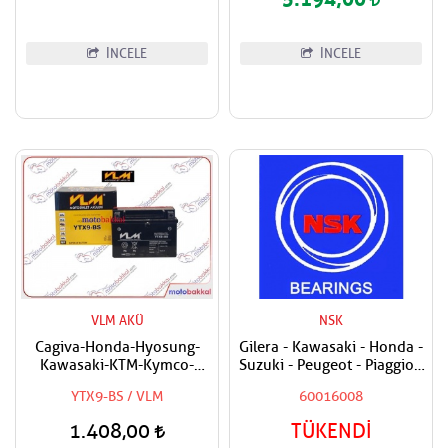
İNCELE
İNCELE
VLM AKÜ
NSK
Cagiva-Honda-Hyosung-
Gilera - Kawasaki - Honda -
Kawasaki-KTM-Kymco-
Suzuki - Peugeot - Piaggio -
Piaggio-Suzuki-Sym-
Vespa Uyumlu NSK Ön
YTX9-BS / VLM
60016008
Triumph-Vespa-Yamaha
Teker Sağ - Ön Teker Sol -
Uyumlu VLM Bakımsız Akü
Arka Teker Sağ - Arka Teker
1.408,00
TÜKENDİ
Sol Rulmanı - Bilyası