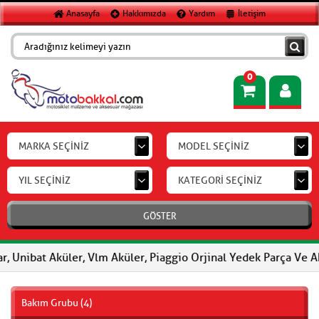
Anasayfa
Hakkımızda
Yardım
İletişim
0
MARKA SEÇİNİZ
MODEL SEÇİNİZ
YIL SEÇİNİZ
KATEGORİ SEÇİNİZ
GÖSTER
nibat Aküler, Vlm Aküler, Piaggio Orjinal Yedek Parça Ve Aksesu
Bakım Grubu (4)