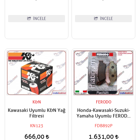
İNCELE
İNCELE
K&N
FERODO
Kawasaki Uyumlu K&N Yağ
Honda-Kawasaki-Suzuki-
Filtresi
Yamaha Uyumlu FERODO
Ön Sağ-Ön Sol Organik Fren
KN123
FDB892P
Balatası
666,00
1.631,00