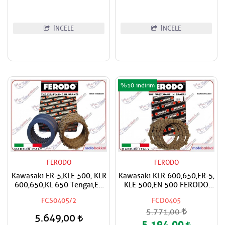
İNCELE
İNCELE
%10
FERODO
FERODO
Kawasaki ER-5,KLE 500, KLR
Kawasaki KLR 600,650,ER-5,
600,650,KL 650 Tengai,EN
KLE 500,EN 500 FERODO
500 FERODO Debriyaj
Debriyaj Balata Takımı
FCS0405/2
FCD0405
Balata ve Sac Takımı
5.771,00
5.649,00
5.194,00