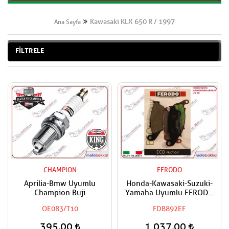
Kawasaki KLX 650 R / 1997
Ana Sayfa
FİLTRELE
CHAMPION
FERODO
Aprilia-Bmw Uyumlu
Honda-Kawasaki-Suzuki-
Champion Buji
Yamaha Uyumlu FERODO
Ön Sağ-Ön Sol Fren Balatası
OE083/T10
FDB892EF
Eco
395,00
1.037,00