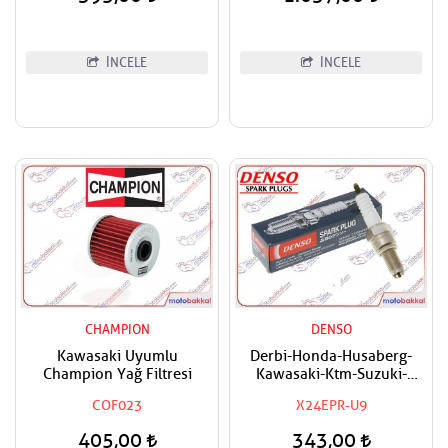
İNCELE
İNCELE
CHAMPION
DENSO
Kawasaki Uyumlu
Derbi-Honda-Husaberg-
Champion Yağ Filtresi
Kawasaki-Ktm-Suzuki-
Triumph-Yamaha Uyumlu
COF023
X24EPR-U9
Denso Buji
405,00
343,00