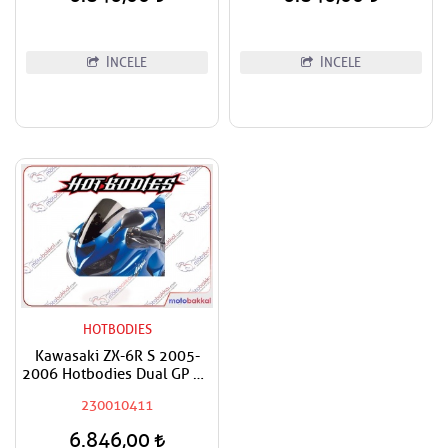
İNCELE
İNCELE
HOTBODIES
Kawasaki ZX-6R S 2005-
2006 Hotbodies Dual GP Ön
Cam
230010411
6.846,00