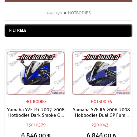
HOTBODIES
Ana Sayfa
FİLTRELE
HOTBODIES
HOTBODIES
Yamaha YZF-R1 2007-2008
Yamaha YZF R6 2006-2008
Hotbodies Dark Smoke Ön
Hobbodies Dual GP Füme
Cam
Ön Cam
23010579
23010431
6.846,00
6.846,00