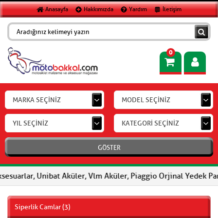
Anasayfa
Hakkımızda
Yardım
İletişim
0
MARKA SEÇİNİZ
MODEL SEÇİNİZ
YIL SEÇİNİZ
KATEGORİ SEÇİNİZ
GÖSTER
esuarlar, Unibat Aküler, Vlm Aküler, Piaggio Orjinal Yedek Parç
Siperlik Camlar (3)