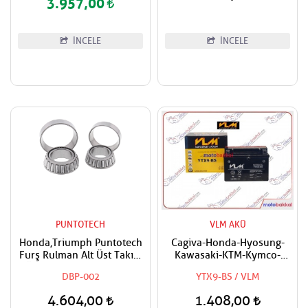
3.957,00
İNCELE
İNCELE
PUNTOTECH
VLM AKÜ
Honda,Triumph Puntotech
Cagiva-Honda-Hyosung-
Furş Rulman Alt Üst Takım
Kawasaki-KTM-Kymco-
Ön Mesnet Maşa Bilyası
Piaggio-Suzuki-Sym-
DBP-002
YTX9-BS / VLM
Triumph-Vespa-Yamaha
Uyumlu VLM Bakımsız Akü
4.604,00
1.408,00