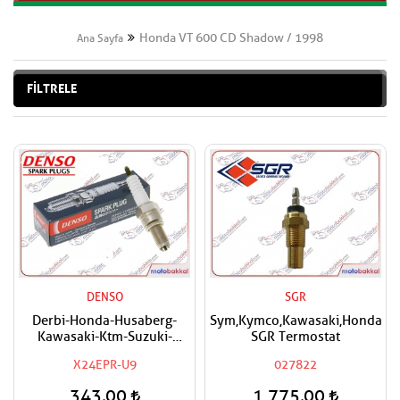
Honda VT 600 CD Shadow / 1998
Ana Sayfa
FİLTRELE
DENSO
SGR
Derbi-Honda-Husaberg-
Sym,Kymco,Kawasaki,Honda
Kawasaki-Ktm-Suzuki-
SGR Termostat
Triumph-Yamaha Uyumlu
X24EPR-U9
027822
Denso Buji
343,00
1.775,00