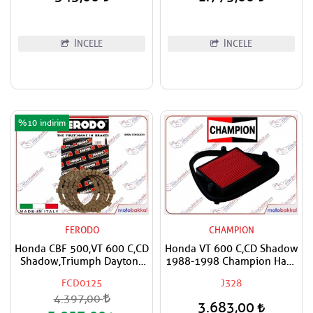
İNCELE
İNCELE
%10
FERODO
CHAMPION
Honda CBF 500,VT 600 C,CD
Honda VT 600 C,CD Shadow
Shadow,Triumph Daytona
1988-1998 Champion Hava
650 FERODO Debriyaj
Filtresi
FCD0125
J328
Balata Takımı
4.397,00
3.683,00