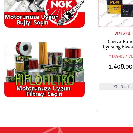
VLM AKÜ
Cagiva-Hond
Hyosung-Kawa
KTM-Kymco-Pia
YTX9-BS / V
Suzuki-Sym-Tri
Vespa-Yamaha 
1.408,0
VLM Bakımsız
İNCELE