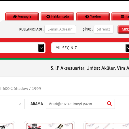
Anasayfa
Hakkımızda
Yardım
İl
KULLANICI ADI :
ŞİFRE :
GİRİ
YIL SEÇİNİZ
S.İ.P Aksesuarlar, Unibat Aküler, Vlm Aküler, Pia
T 600 C Shadow / 1999
ARAMA