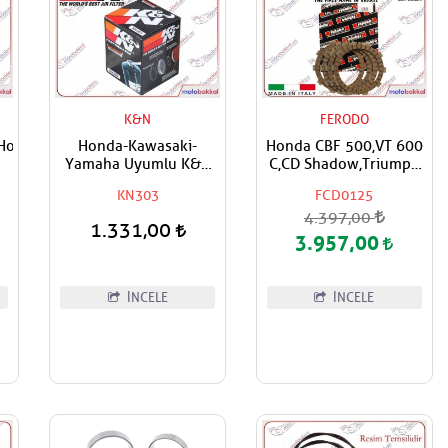
K&N
FERODO
,Honda
Honda-Kawasaki-
Honda CBF 500,VT 600
Yamaha Uyumlu K&N
C,CD Shadow,Triumph
Yağ Filtresi
Daytona 650 FERODO
KN303
FCD0125
Debriyaj Balata Takımı
4.397,00
1.331,00
3.957,00
İNCELE
İNCELE