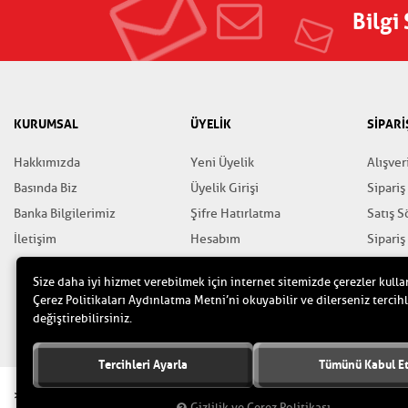
Bilgi
KURUMSAL
ÜYELİK
SİPARİ
Hakkımızda
Yeni Üyelik
Alışver
Basında Biz
Üyelik Girişi
Sipariş
Banka Bilgilerimiz
Şifre Hatırlatma
Satış 
İletişim
Hesabım
Sipariş
Favorilerim
Gizlili
Size daha iyi hizmet verebilmek için internet sitemizde çerezler kulla
Yardım
Çerez Politikaları Aydınlatma Metni’ni okuyabilir ve dilerseniz tercihl
değiştirebilirsiniz.
Tercihleri Ayarla
Tümünü Kabul E
>