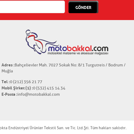
GÖNDER
Adres :
Bahçelievler Mah. 7027 Sokak No: 8/1 Turgutreis / Bodrum /
Muğla
Tel :
0 (212) 356 21 77
Mobil Şirket (1) :
0 (532) 415 14 34
E-Posta :
info@motobakkal.com
a Endüstriyel Ürünler Tekstil San. ve Tic. Ltd.Şti. Tüm hakları saklıdır.