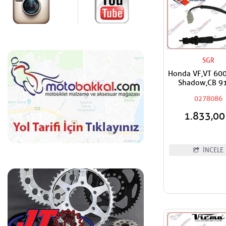
SGR
Honda VF,VT 600
Shadow,CB 9
Hornet SGR Ark
0278086
Müşürü
1.833,0
İNCELE