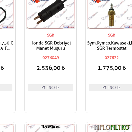
SGR
SGR
,750 C
Honda SGR Debriyaj
Sym,Kymco,Kawasaki
19 F
Manet Müşürü
SGR Termostat
a Fren
0278049
027822
0
2.536,00
1.775,00
İNCELE
İNCELE