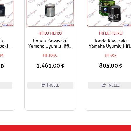
HIFLO FILTRO
HIFLO FILTRO
a-
Honda-Kawasaki-
Honda-Kawasaki-
saki-
Yamaha Uyumlu Hiflo
Yamaha Uyumlu Hifl
ggio-
Yağ Filtresi
Yağ Filtresi
LM
HF303C
HF303
umph-
Uyumlu
0
1.461,00
805,00
 Akü
İNCELE
İNCELE