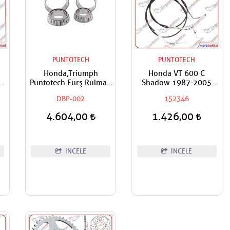
PUNTOTECH
PUNTOTECH
Honda,Triumph
Honda VT 600 C
LO
Puntotech Furş Rulman
Shadow 1987-2005
Alt Üst Takım Ön
Çekme Gaz Teli
DBP-002
152346
Mesnet Maşa Bilyası
4.604,00
1.426,00
İNCELE
İNCELE