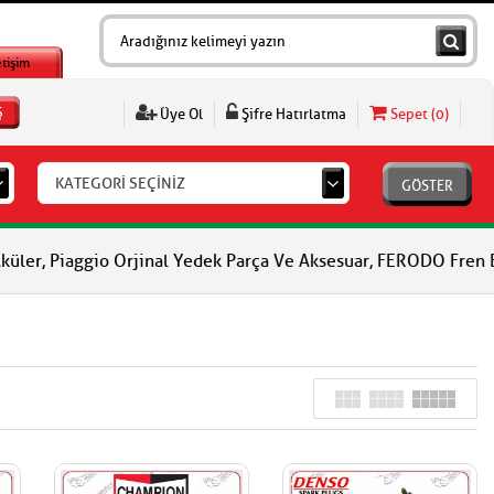
etişim
Ş
Üye Ol
Şifre Hatırlatma
Sepet (
0
)
KATEGORİ SEÇİNİZ
GÖSTER
ggio Orjinal Yedek Parça Ve Aksesuar, FERODO Fren Balataları, F