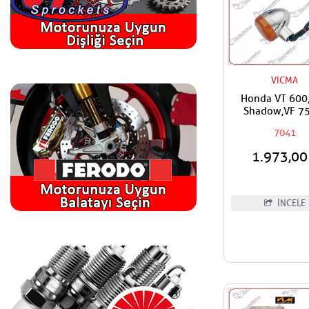
VICMA
Honda VT 600
Shadow,VF 7
Magna,Kawasa
7041
1600 Classic U
Vicma Ön Sağ-Ar
1.973,0
Sinyal
İNCELE