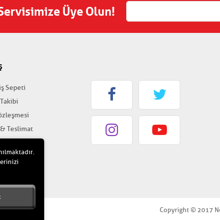
 Servisimize Üye Olun!
Ş
iş Sepeti
 Takibi
Sözleşmesi
 & Teslimat
k & Güvenlik
nılmaktadır.
erinizi
t
Copyright © 2017 Nokt