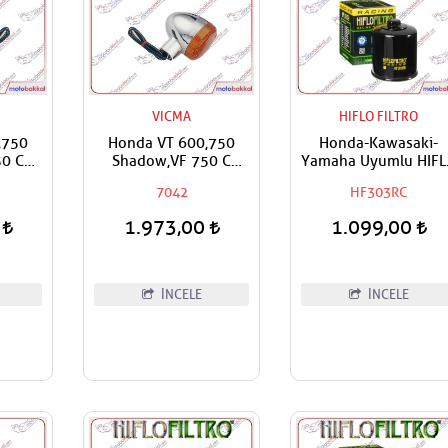
VICMA
HIFLO FILTRO
,750
Honda VT 600,750
Honda-Kawasaki-
50 C
Shadow,VF 750 C
Yamaha Uyumlu HIF
ki VN
Magna,Kawasaki VN
Yağ Filtresi
7042
HF303RC
yumlu
1600 Classic Uyumlu
ka Sol
Vicma Ön Sol-Arka Sağ
0
1.973,00
1.099,00
Sinyal
İNCELE
İNCELE