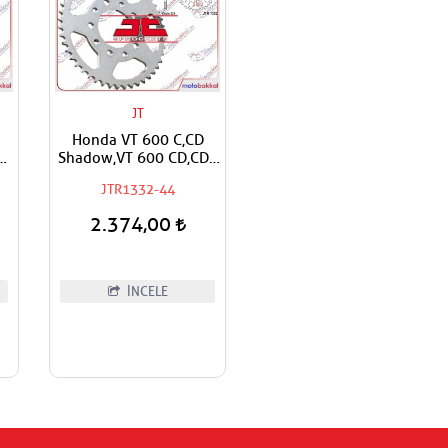
JT
Honda VT 600 C,CD
o
Shadow,VT 600 CD,CD2
Shadow Deluxe Uyumlu
JTR1332-44
JT Arka Dişli
2.374,00
İNCELE