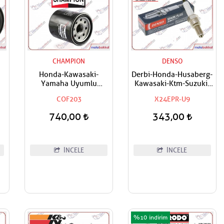
CHAMPION
DENSO
Honda-Kawasaki-
Derbi-Honda-Husaberg-
Yamaha Uyumlu
Kawasaki-Ktm-Suzuki-
ör
Champion Yağ Filtresi
Triumph-Yamaha
COF203
X24EPR-U9
Uyumlu Denso Buji
740,00
343,00
İNCELE
İNCELE
%10