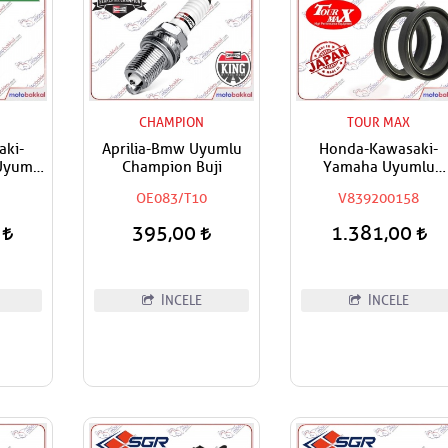
CHAMPION
TOUR MAX
aki-
Aprilia-Bmw Uyumlu
Honda-Kawasaki-
Uyumlu
Champion Buji
Yamaha Uyumlu
ör Yağ
Tourmax Ön Amortis
OE083/T10
V839200158
Yağ Keçesi
0
395,00
1.381,00
İNCELE
İNCELE