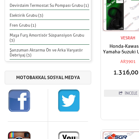
Devirdaim Termostat Su Pompası Grubu (1)
Elektirik Grubu (3)
Fren Grubu (1)
Maşa Furş Amortisör Süspansiyon Grubu
VESRAH
(3)
Honda-Kawas
Şanzuman Aktarma Ön ve Arka Varyatör
Yamaha-Suzuki 
Debriyaj (3)
Vesrah Amortis
AR3901
Keçesi
1.316,0
İNCELE