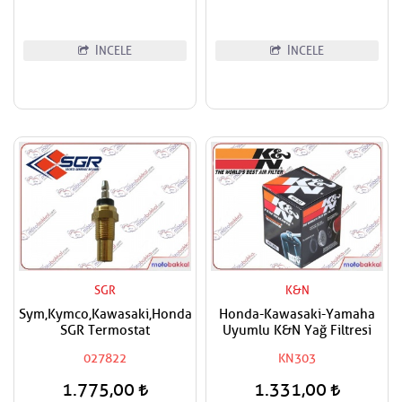
İNCELE
İNCELE
SGR
K&N
Sym,Kymco,Kawasaki,Honda
Honda-Kawasaki-Yamaha
SGR Termostat
Uyumlu K&N Yağ Filtresi
027822
KN303
1.775,00
1.331,00