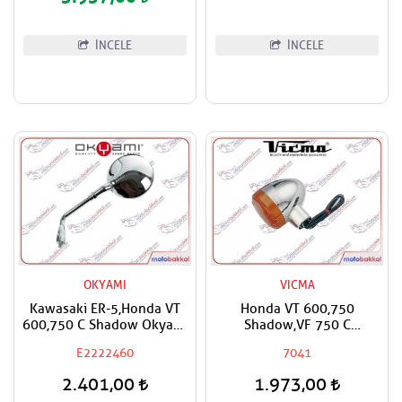
İNCELE
İNCELE
OKYAMI
VICMA
Kawasaki ER-5,Honda VT
Honda VT 600,750
600,750 C Shadow Okyami
Shadow,VF 750 C
Sağ,Sol Ayna Adet Fiyat
Magna,Kawasaki VN 1600
E2222460
7041
Classic Uyumlu Vicma Ön
Sağ-Arka Sol Sinyal
2.401,00
1.973,00