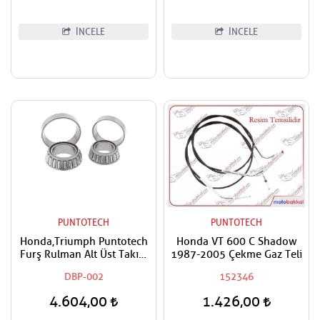
İNCELE
İNCELE
PUNTOTECH
PUNTOTECH
Honda,Triumph Puntotech
Honda VT 600 C Shadow
Furş Rulman Alt Üst Takım
1987-2005 Çekme Gaz Teli
Ön Mesnet Maşa Bilyası
DBP-002
152346
4.604,00
1.426,00