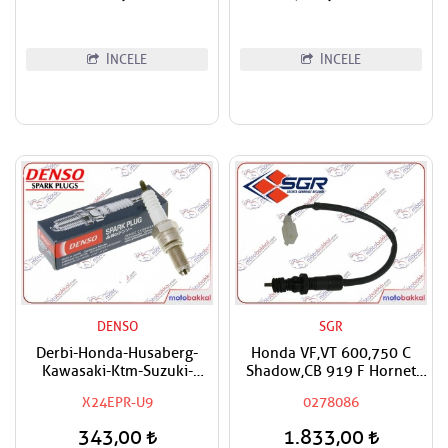
İNCELE
İNCELE
DENSO
SGR
Derbi-Honda-Husaberg-
Honda VF,VT 600,750 C
Kawasaki-Ktm-Suzuki-
Shadow,CB 919 F Hornet
Triumph-Yamaha Uyumlu
SGR Arka Fren Müşürü
X24EPR-U9
0278086
Denso Buji
343,00
1.833,00