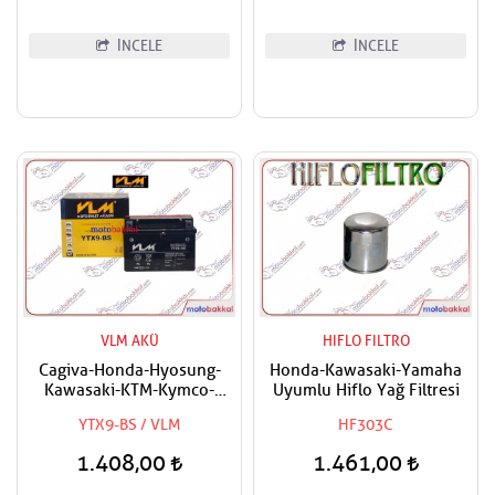
İNCELE
İNCELE
VLM AKÜ
HIFLO FILTRO
Cagiva-Honda-Hyosung-
Honda-Kawasaki-Yamaha
Kawasaki-KTM-Kymco-
Uyumlu Hiflo Yağ Filtresi
Piaggio-Suzuki-Sym-
YTX9-BS / VLM
HF303C
Triumph-Vespa-Yamaha
Uyumlu VLM Bakımsız Akü
1.408,00
1.461,00