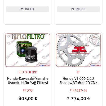
İNCELE
İNCELE
HIFLO FILTRO
JT
Honda-Kawasaki-Yamaha
Honda VT 600 C,CD
Uyumlu Hiflo Yağ Filtresi
Shadow,VT 600 CD,CD2
Shadow Deluxe Uyumlu JT
HF303
JTR1332-44
Arka Dişli
805,00
2.374,00