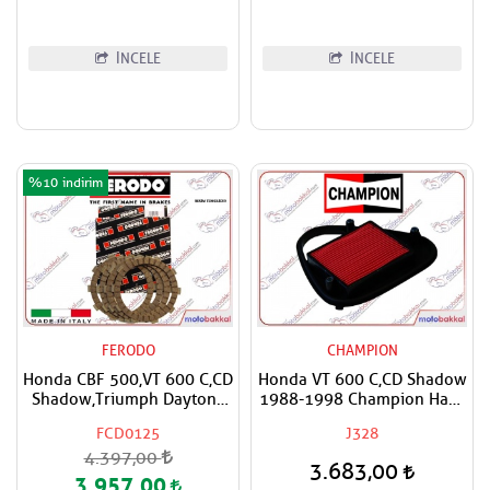
İNCELE
İNCELE
%10
FERODO
CHAMPION
Honda CBF 500,VT 600 C,CD
Honda VT 600 C,CD Shadow
Shadow,Triumph Daytona
1988-1998 Champion Hava
650 FERODO Debriyaj
Filtresi
FCD0125
J328
Balata Takımı
4.397,00
3.683,00
3.957,00