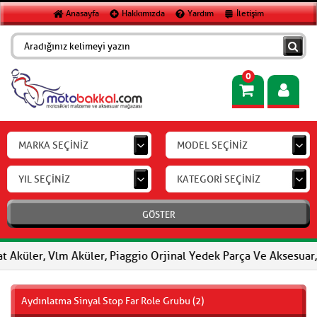
Anasayfa
Hakkımızda
Yardım
İletişim
0
MARKA SEÇİNİZ
MODEL SEÇİNİZ
YIL SEÇİNİZ
KATEGORİ SEÇİNİZ
GÖSTER
er, Vlm Aküler, Piaggio Orjinal Yedek Parça Ve Aksesuar, FERODO
Aydınlatma Sinyal Stop Far Role Grubu (2)