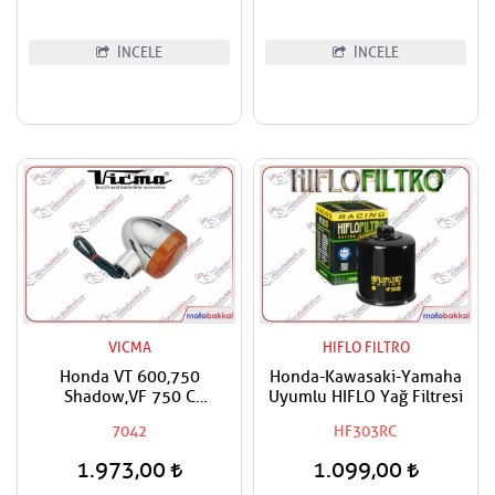
İNCELE
İNCELE
VICMA
HIFLO FILTRO
Honda VT 600,750
Honda-Kawasaki-Yamaha
Shadow,VF 750 C
Uyumlu HIFLO Yağ Filtresi
Magna,Kawasaki VN 1600
7042
HF303RC
Classic Uyumlu Vicma Ön
Sol-Arka Sağ Sinyal
1.973,00
1.099,00