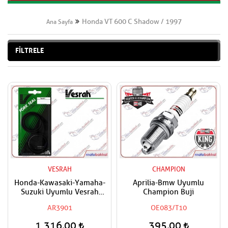
Honda VT 600 C Shadow / 1997
Ana Sayfa
FİLTRELE
VESRAH
CHAMPION
Honda-Kawasaki-Yamaha-
Aprilia-Bmw Uyumlu
Suzuki Uyumlu Vesrah
Champion Buji
Amortisör Yağ Keçesi
AR3901
OE083/T10
1.316,00
395,00