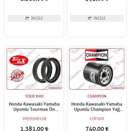
İNCELE
İNCELE
TOUR MAX
CHAMPION
Honda-Kawasaki-Yamaha
Honda-Kawasaki-Yamaha
Uyumlu Tourmax Ön
Uyumlu Champion Yağ
Amortisör Yağ Keçesi
Filtresi
V839200158
COF203
1.381,00
740,00