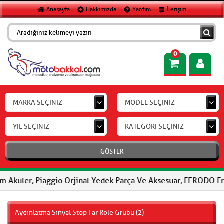
Anasayfa
Hakkımızda
Yardım
İletişim
0
MARKA SEÇİNİZ
MODEL SEÇİNİZ
YIL SEÇİNİZ
KATEGORİ SEÇİNİZ
GÖSTER
Piaggio Orjinal Yedek Parça Ve Aksesuar, FERODO Fren Balataları
Aydınlatma Sinyal Stop Far Role Grubu (2)