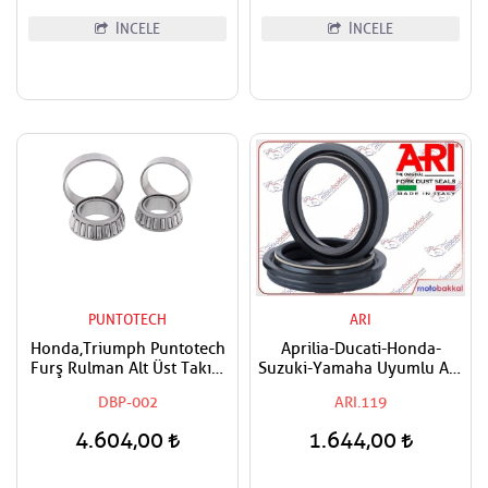
İNCELE
İNCELE
PUNTOTECH
ARI
Honda,Triumph Puntotech
Aprilia-Ducati-Honda-
Furş Rulman Alt Üst Takım
Suzuki-Yamaha Uyumlu ARI
Ön Mesnet Maşa Bilyası
Ön Amortisör Toz Keçesi
DBP-002
ARI.119
4.604,00
1.644,00