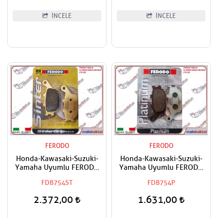
İNCELE
İNCELE
FERODO
FERODO
Honda-Kawasaki-Suzuki-
Honda-Kawasaki-Suzuki-
Yamaha Uyumlu FERODO
Yamaha Uyumlu FERODO
Sinter Arka Fren Balatası
Organik Arka Fren Balatası
FDB754ST
FDB754P
2.372,00
1.631,00