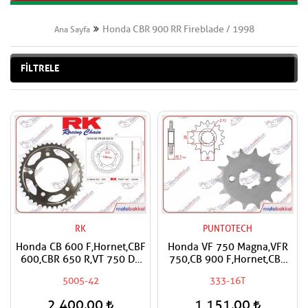
Honda CBR 900 RR Fireblade / 1998
Ana Sayfa
FİLTRELE
RK
PUNTOTECH
Honda CB 600 F,Hornet,CBF
Honda VF 750 Magna,VFR
600,CBR 650 R,VT 750 DC
750,CB 900 F,Hornet,CBR
Shadow,Spirit,CMX 1100
900 RR,CB 1000,CBF
5005-42
333-16T
Rebel,CBR 900 RR Fireblad
1000,CBR
Uyumlu RK Çelik Arka Dişli
1000,Fireblade,VTR
2.400,00
1.151,00