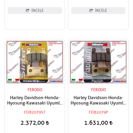
İNCELE
İNCELE
FERODO
FERODO
Harley Davidson-Honda-
Harley Davidson-Honda-
Hyosung-Kawasaki Uyumlu
Hyosung-Kawasaki Uyumlu
FERODO Ön Sağ-Ön Sol
FERODO Ön Sağ-Ön Sol
FDB2079ST
FDB2079P
Sinter Fren Balatası
Organik Fren Balatası
2.372,00
1.631,00