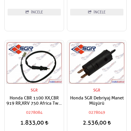
İNCELE
İNCELE
SGR
SGR
Honda CBR 1100 XX,CBR
Honda SGR Debriyaj Manet
919 RR,XRV 750 Africa Twin
Müşürü
SGR Arka Fren Müşürü
0278084
0278049
1.833,00
2.536,00