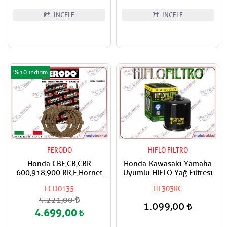
İNCELE
İNCELE
%10
FERODO
HIFLO FILTRO
Honda CBF,CB,CBR
Honda-Kawasaki-Yamaha
600,918,900 RR,F,Hornet
Uyumlu HIFLO Yağ Filtresi
FERODO Debriyaj Balata
FCD0135
HF303RC
Takımı
5.221,00
1.099,00
4.699,00