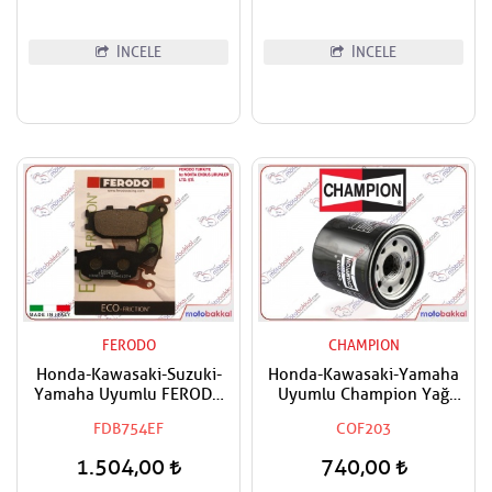
İNCELE
İNCELE
FERODO
CHAMPION
Honda-Kawasaki-Suzuki-
Honda-Kawasaki-Yamaha
Yamaha Uyumlu FERODO
Uyumlu Champion Yağ
Arka Fren Balatası Eco
Filtresi
FDB754EF
COF203
1.504,00
740,00