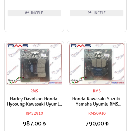
İNCELE
İNCELE
RMS
RMS
Harley Davidson-Honda-
Honda-Kawasaki-Suzuki-
Hyosung-Kawasaki Uyumlu
Yamaha Uyumlu RMS
RMS Organik Ön Sağ-Ön Sol
Organik Arka Fren Balatası
RMS2910
RMS0930
Fren Balatası
987,00
790,00