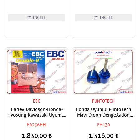
Rebel,NT 1100 Uyumlu
AFAM Ön Dişli
İNCELE
İNCELE
EBC
PUNTOTECH
Harley Davidson-Honda-
Honda Uyumlu PuntoTech
Hyosung-Kawasaki Uyumlu
Mavi Didon Denge,Gidon
EBC Sinter Ön Sağ-Ön Sol
Topuzu
FA296HH
PH130
Fren Balatası
1.830,00
1.316,00