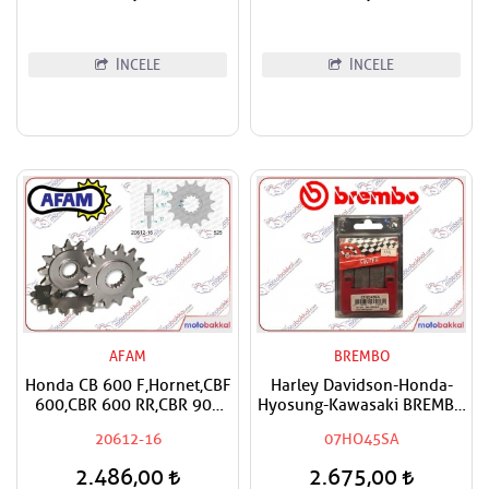
Rebel,NT 1100 Uyumlu
Puntotech Ön Dişli
İNCELE
İNCELE
AFAM
BREMBO
Honda CB 600 F,Hornet,CBF
Harley Davidson-Honda-
600,CBR 600 RR,CBR 900
Hyosung-Kawasaki BREMBO
RR,CBR 1000
Sinter OM Ön Sağ-Ön Sol
20612-16
07HO45SA
RR,Fireblade,CRF 1000
Fren Balatası
Africa Twin,XL 1000 V
2.486,00
2.675,00
Varadero,CMX 1100