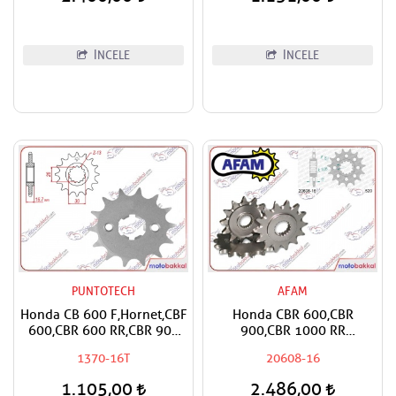
1000,Fire Storm Uyumlu
Puntotech Ön Dişli
İNCELE
İNCELE
PUNTOTECH
AFAM
Honda CB 600 F,Hornet,CBF
Honda CBR 600,CBR
600,CBR 600 RR,CBR 900
900,CBR 1000 RR
RR,CBR 1000
Fireblade,VTR 1000 SP1,SP2
1370-16T
20608-16
RR,Fireblade,CRF 1000
Uyumlu AFAM Ön Dişli
Africa Twin,XL 1000 V
1.105,00
2.486,00
Varadero,CMX 1100