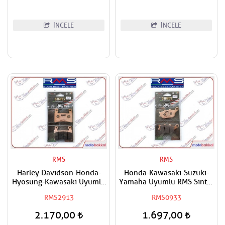
İNCELE
İNCELE
RMS
RMS
Harley Davidson-Honda-
Honda-Kawasaki-Suzuki-
Hyosung-Kawasaki Uyumlu
Yamaha Uyumlu RMS Sinter
RMS Sinter Ön Sağ-Ön Sol
Arka Fren Balatası
RMS2913
RMS0933
Fren Balatası
2.170,00
1.697,00