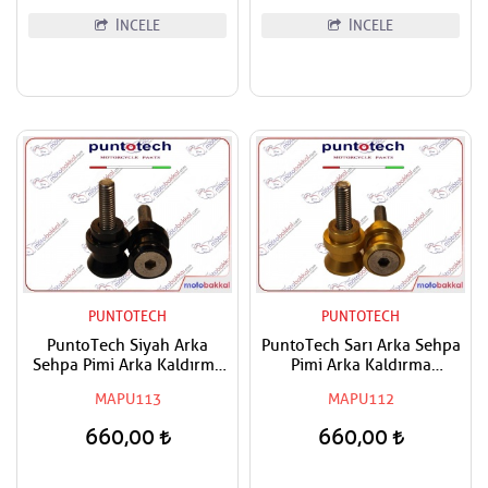
İNCELE
İNCELE
PUNTOTECH
PUNTOTECH
PuntoTech Siyah Arka
PuntoTech Sarı Arka Sehpa
Sehpa Pimi Arka Kaldırma
Pimi Arka Kaldırma
Makarası - Swingarm Spools
Makarası - Swingarm Spools
MAPU113
MAPU112
Sliders M8
Sliders M8
660,00
660,00