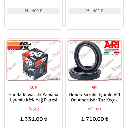
İNCELE
İNCELE
K&N
ARI
Honda-Kawasaki-Yamaha
Honda-Suzuki Uyumlu ARI
Uyumlu K&N Yağ Filtresi
Ön Amortisör Toz Keçesi
KN303
ARI.091
1.331,00
1.710,00