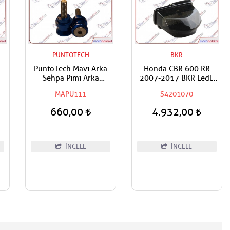
PUNTOTECH
BKR
PuntoTech Mavi Arka
Honda CBR 600 RR
Sehpa Pimi Arka
2007-2017 BKR Ledli
Kaldırma Makarası -
Smoke Stop
MAPU111
S4201070
Swingarm Spools
Sliders M8
660,00
4.932,00
İNCELE
İNCELE