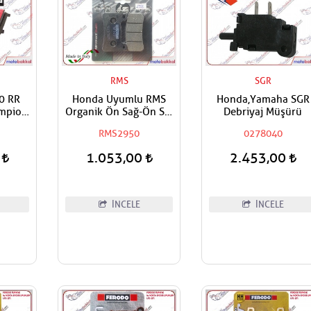
RMS
SGR
0 RR
Honda Uyumlu RMS
Honda,Yamaha SGR
mpion
Organik Ön Sağ-Ön Sol
Debriyaj Müşürü
si
Fren Balatası
RMS2950
0278040
0
1.053,00
2.453,00
İNCELE
İNCELE