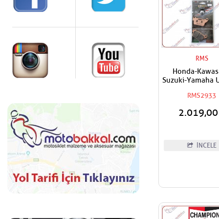
RMS
Honda-Kawas
Suzuki-Yamaha 
RMS Arka Sinter
RMS2933
Fren Balata
2.019,0
İNCELE