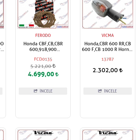
FERODO
VICMA
DO
Honda CBF,CB,CBR
Honda,CBR 600 RR,CB
r
600,918,900
600 F,CB 1000 R Hornet
RR,F,Hornet FERODO
Uyumlu Vicma Sağ Ön
FCD0135
13787
Debriyaj Balata Takımı
Sinyal
5.221,00
2.302,00
4.699,00
İNCELE
İNCELE