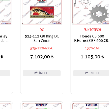
DC
PUNTOTECH
rley
525-112 QX Ring DC
Honda CB 600
nda-
Sarı Zincir
F,Hornet,CBF 600,CB
uki
600 RR,CBR 900 RR,C
525-112MZX-G
1370-16T
H Ön
1000 RR,Fireblade,C
Keçesi
1000 Africa Twin,XL
0
7.102,00
1.105,00
1000 V Varadero,CM
1100 Rebel,NT 110
Uyumlu Puntotech Ö
Dişli
İNCELE
İNCELE