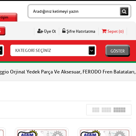
etişim
Ş
Üye Ol
Şifre Hatırlatma
Sepet (
0
)
KATEGORİ SEÇİNİZ
GÖSTER
Yedek Parça Ve Aksesuar, FERODO Fren Balataları, FERODO Debriyaj