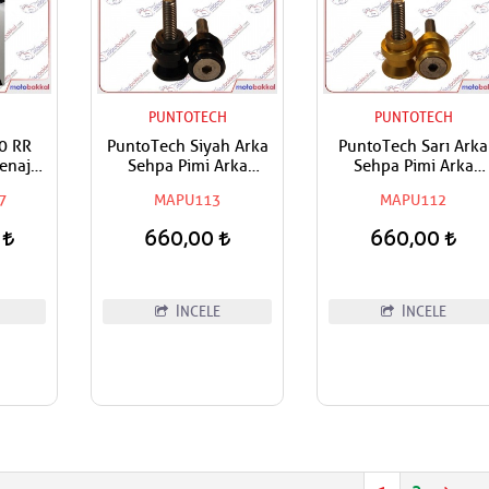
H
PUNTOTECH
PUNTOTECH
0 RR
PuntoTech Siyah Arka
PuntoTech Sarı Arka
enaj
Sehpa Pimi Arka
Sehpa Pimi Arka
ozu
Kaldırma Makarası -
Kaldırma Makarası -
7
MAPU113
MAPU112
Swingarm Spools
Swingarm Spools
Sliders M8
Sliders M8
0
660,00
660,00
İNCELE
İNCELE