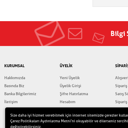
Bilgi
KURUMSAL
ÜYELİK
SİPARİ
Hakkımızda
Yeni Üyelik
Alışver
Basında Biz
Üyelik Girişi
Sipariş
Banka Bilgilerimiz
Şifre Hatırlatma
Satış 
İletişim
Hesabım
Sipariş
Favorilerim
Gizlili
Size daha iyi hizmet verebilmek için internet sitemizde çerezler kulla
Yardım
Çerez Politikaları Aydınlatma Metni’ni okuyabilir ve dilerseniz tercihl
değiştirebilirsiniz.