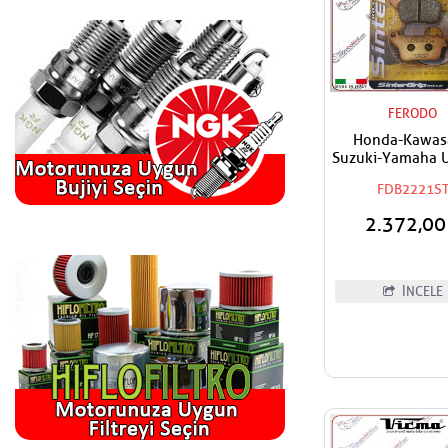
FERODO
Honda-Kawas
Suzuki-Yamaha 
FERODO Arka S
FDB2221S
Fren Balata
2.372,0
İNCELE