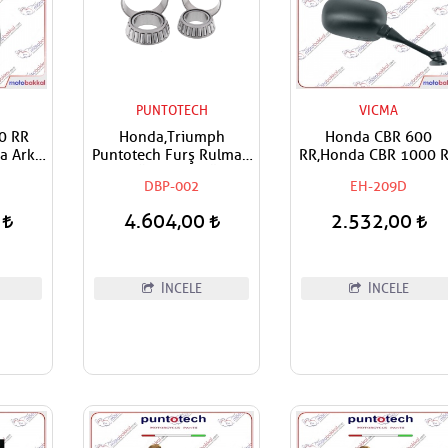
PUNTOTECH
VICMA
0 RR
Honda,Triumph
Honda CBR 600
a Arka
Puntotech Furş Rulman
RR,Honda CBR 1000 
top
Alt Üst Takım Ön
Fireblade 2004-201
DBP-002
EH-209D
Mesnet Maşa Bilyası
Vicma Sağ Ayna
0
4.604,00
2.532,00
İNCELE
İNCELE