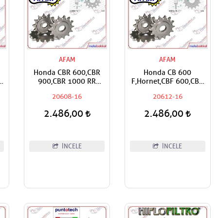
AFAM
AFAM
Honda CBR 600,CBR
Honda CB 600
R
900,CBR 1000 RR
F,Hornet,CBF 600,CBR
BR
Fireblade,VTR 1000
600 RR,CBR 900 RR,CBR
20608-16
20612-16
RF
SP1,SP2 Uyumlu AFAM
1000 RR,Fireblade,CRF
Ön Dişli
1000 Africa Twin,XL
2.486,00
2.486,00
X
1000 V Varadero,CMX
0
1100 Rebel,NT 1100
n
Uyumlu AFAM Ön Dişli
İNCELE
İNCELE