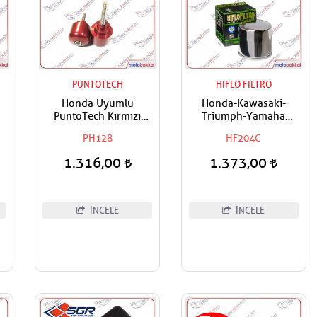
PUNTOTECH
HIFLO FILTRO
Honda Uyumlu
Honda-Kawasaki-
PuntoTech Kırmızı
Triumph-Yamaha
u
Denge,Gidon Topuzu
Uyumlu Hiflo Yağ
PH128
HF204C
Filtresi
1.316,00
1.373,00
İNCELE
İNCELE