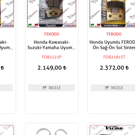
FERODO
FERODO
aki-
Honda-Kawasaki-
Honda Uyumlu FERO
Uyumlu
Suzuki-Yamaha Uyumlu
Ön Sağ-Ön Sol Sinte
inter
FERODO Arka Organik
Fren Balatası
T
FDB2221P
FDB2181ST
sı
Fren Balatası
0
2.149,00
2.372,00
İNCELE
İNCELE