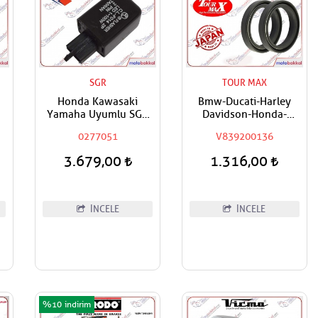
SGR
TOUR MAX
Honda Kawasaki
Bmw-Ducati-Harley
Yamaha Uyumlu SGR
Davidson-Honda-
Sinyal Flaşörü Röle
Kawasaki-Suzuki
0277051
V839200136
Uyumlu Tourmax Ön
Amortisör Yağ Keçesi
3.679,00
1.316,00
41x54x11
İNCELE
İNCELE
%10