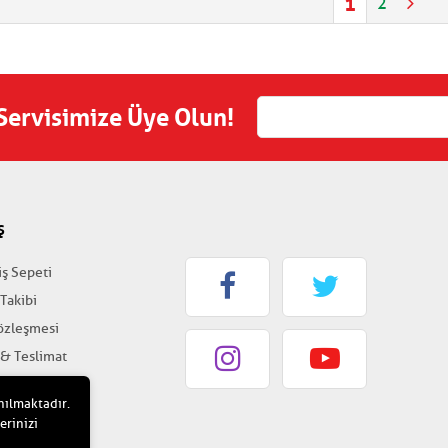
1
2
 Servisimize Üye Olun!
Ş
iş Sepeti
 Takibi
Sözleşmesi
 & Teslimat
k & Güvenlik
nılmaktadır.
erinizi