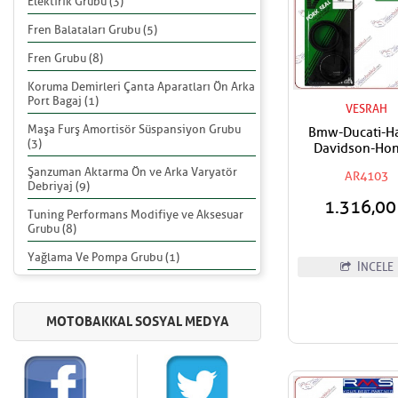
Elektirik Grubu (3)
Fren Balataları Grubu (5)
Fren Grubu (8)
Koruma Demirleri Çanta Aparatları Ön Arka
Port Bagaj (1)
VESRAH
Maşa Furş Amortisör Süspansiyon Grubu
Bmw-Ducati-Ha
(3)
Davidson-Ho
Kawasaki-Suz
Şanzuman Aktarma Ön ve Arka Varyatör
AR4103
Uyumlu VESRA
Debriyaj (9)
Amortisör Yağ 
1.316,0
41x54x11
Tuning Performans Modifiye ve Aksesuar
Grubu (8)
Yağlama Ve Pompa Grubu (1)
İNCELE