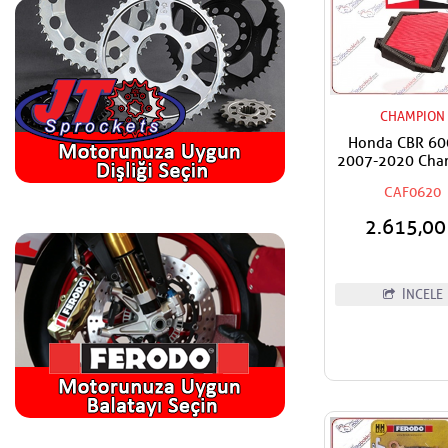
CHAMPION
Honda CBR 60
2007-2020 Cha
Hava Filtre
CAF0620
2.615,0
İNCELE