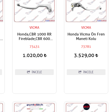
VICMA
VICMA
Honda,CBR 1000 RR
Honda Vicma Ön Fren
RR
Fireblade,CBR 600
Maneti Kolu
6
RR,CBF 600, CBR 600
73431
73781
F,CB 600 F Hornet
Vicma Debriyaj Maneti
1.020,00
3.529,00
İNCELE
İNCELE