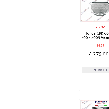
VICMA
Honda CBR 60
2007-2009 Vicm
Şeffaf Led S
9939
4.275,0
İNCELE