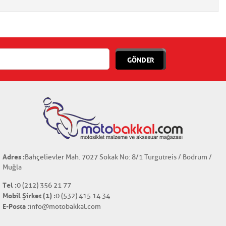
GÖNDER
Adres :
Bahçelievler Mah. 7027 Sokak No: 8/1 Turgutreis / Bodrum /
Muğla
Tel :
0 (212) 356 21 77
Mobil Şirket (1) :
0 (532) 415 14 34
E-Posta :
info@motobakkal.com