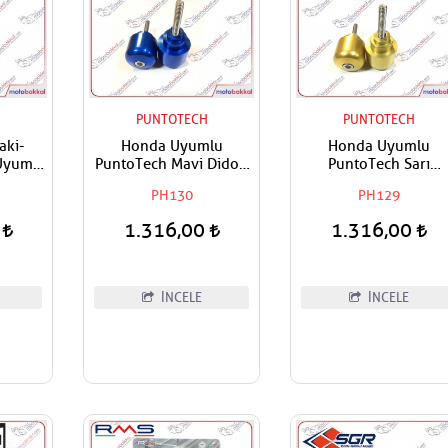
PUNTOTECH
PUNTOTECH
aki-
Honda Uyumlu
Honda Uyumlu
Uyumlu
PuntoTech Mavi Didon
PuntoTech Sarı
 Metal
Denge,Gidon Topuzu
Denge,Gidon Topuz
PH130
PH129
sı
0
1.316,00
1.316,00
İNCELE
İNCELE