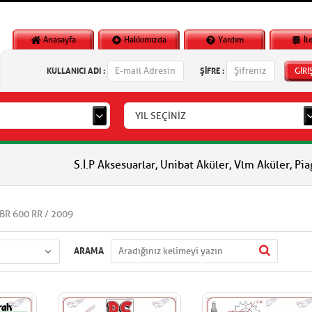
Anasayfa
Hakkımızda
Yardım
İl
KULLANICI ADI :
ŞİFRE :
GİRİ
YIL SEÇİNİZ
S.İ.P Aksesuarlar, Unibat Aküler, Vlm Aküler, Piaggio Orjinal 
BR 600 RR / 2009
ARAMA