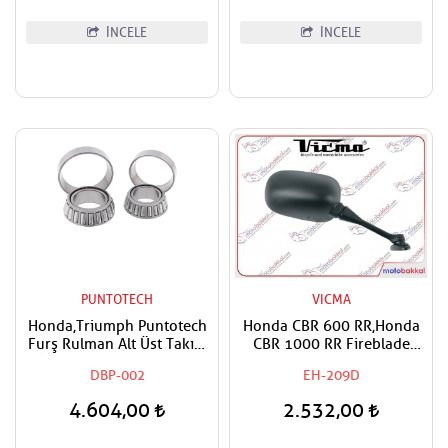
İNCELE
İNCELE
PUNTOTECH
VICMA
Honda,Triumph Puntotech
Honda CBR 600 RR,Honda
Furş Rulman Alt Üst Takım
CBR 1000 RR Fireblade
Ön Mesnet Maşa Bilyası
2004-2016 Vicma Sağ Ayna
DBP-002
EH-209D
4.604,00
2.532,00