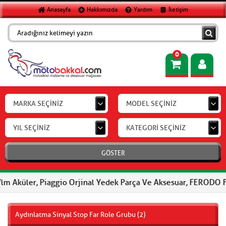
Anasayfa
Hakkımızda
Yardım
İletişim
0
MARKA SEÇİNİZ
MODEL SEÇİNİZ
YIL SEÇİNİZ
KATEGORİ SEÇİNİZ
GÖSTER
, Piaggio Orjinal Yedek Parça Ve Aksesuar, FERODO Fren Balatala
Aydınlatma Sinyal Stop Far Role Grubu (2)