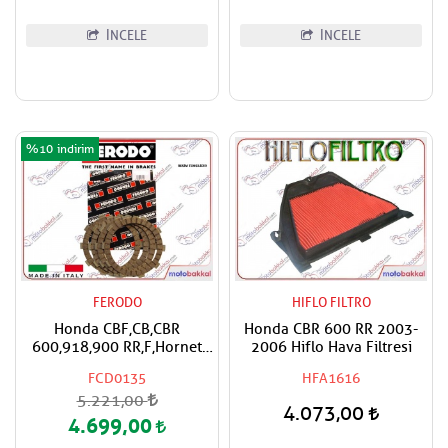
İNCELE
İNCELE
%10
FERODO
HIFLO FILTRO
Honda CBF,CB,CBR
Honda CBR 600 RR 2003-
600,918,900 RR,F,Hornet
2006 Hiflo Hava Filtresi
FERODO Debriyaj Balata
FCD0135
HFA1616
Takımı
5.221,00
4.073,00
4.699,00