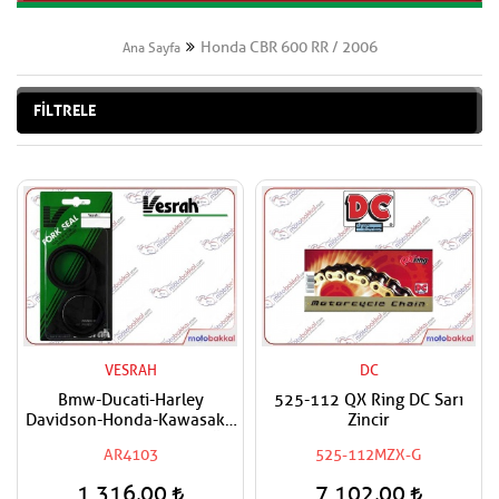
Honda CBR 600 RR / 2006
Ana Sayfa
FİLTRELE
VESRAH
DC
Bmw-Ducati-Harley
525-112 QX Ring DC Sarı
Davidson-Honda-Kawasaki-
Zincir
Suzuki Uyumlu VESRAH Ön
AR4103
525-112MZX-G
Amortisör Yağ Keçesi
41x54x11
1.316,00
7.102,00