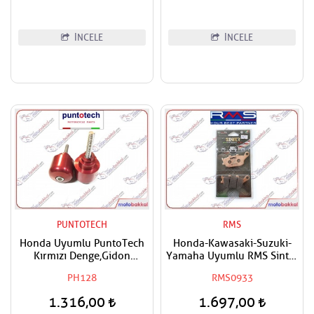
İNCELE
İNCELE
PUNTOTECH
RMS
Honda Uyumlu PuntoTech
Honda-Kawasaki-Suzuki-
Kırmızı Denge,Gidon
Yamaha Uyumlu RMS Sinter
Topuzu
Arka Fren Balatası
PH128
RMS0933
1.316,00
1.697,00