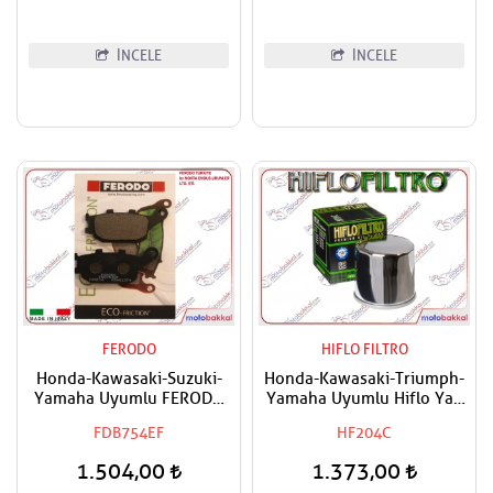
İNCELE
İNCELE
FERODO
HIFLO FILTRO
Honda-Kawasaki-Suzuki-
Honda-Kawasaki-Triumph-
Yamaha Uyumlu FERODO
Yamaha Uyumlu Hiflo Yağ
Arka Fren Balatası Eco
Filtresi
FDB754EF
HF204C
1.504,00
1.373,00