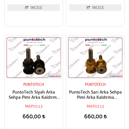
İNCELE
İNCELE
PUNTOTECH
PUNTOTECH
PuntoTech Siyah Arka
PuntoTech Sarı Arka Sehpa
Sehpa Pimi Arka Kaldırma
Pimi Arka Kaldırma
Makarası - Swingarm Spools
Makarası - Swingarm Spools
MAPU113
MAPU112
Sliders M8
Sliders M8
660,00
660,00