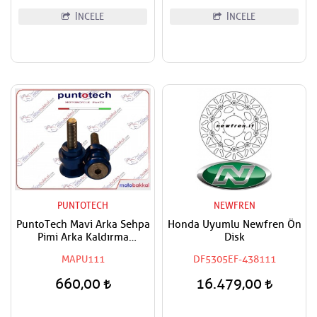
İNCELE
İNCELE
PUNTOTECH
NEWFREN
PuntoTech Mavi Arka Sehpa
Honda Uyumlu Newfren Ön
Pimi Arka Kaldırma
Disk
Makarası - Swingarm Spools
MAPU111
DF5305EF-438111
Sliders M8
660,00
16.479,00