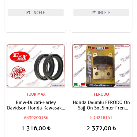
İNCELE
İNCELE
TOUR MAX
FERODO
Bmw-Ducati-Harley
Honda Uyumlu FERODO Ön
Davidson-Honda-Kawasaki-
Sağ-Ön Sol Sinter Fren
Suzuki Uyumlu Tourmax Ön
Balatası
V839200136
FDB2181ST
Amortisör Yağ Keçesi
41x54x11
1.316,00
2.372,00