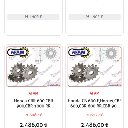
Rebel,NT 1100 Uyumlu
Puntotech Ön Dişli
İNCELE
İNCELE
AFAM
AFAM
Honda CBR 600,CBR
Honda CB 600 F,Hornet,CBF
900,CBR 1000 RR
600,CBR 600 RR,CBR 900
Fireblade,VTR 1000 SP1,SP2
RR,CBR 1000
20608-16
20612-16
Uyumlu AFAM Ön Dişli
RR,Fireblade,CRF 1000
Africa Twin,XL 1000 V
2.486,00
2.486,00
Varadero,CMX 1100