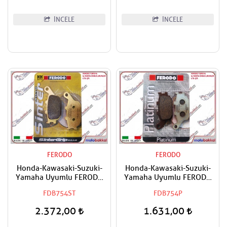
İNCELE
İNCELE
FERODO
FERODO
Honda-Kawasaki-Suzuki-
Honda-Kawasaki-Suzuki-
Yamaha Uyumlu FERODO
Yamaha Uyumlu FERODO
Sinter Arka Fren Balatası
Organik Arka Fren Balatası
FDB754ST
FDB754P
2.372,00
1.631,00