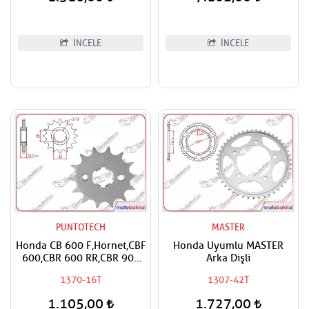
İNCELE
İNCELE
PUNTOTECH
MASTER
Honda CB 600 F,Hornet,CBF
Honda Uyumlu MASTER
600,CBR 600 RR,CBR 900
Arka Dişli
RR,CBR 1000
1370-16T
1307-42T
RR,Fireblade,CRF 1000
Africa Twin,XL 1000 V
1.105,00
1.727,00
Varadero,CMX 1100