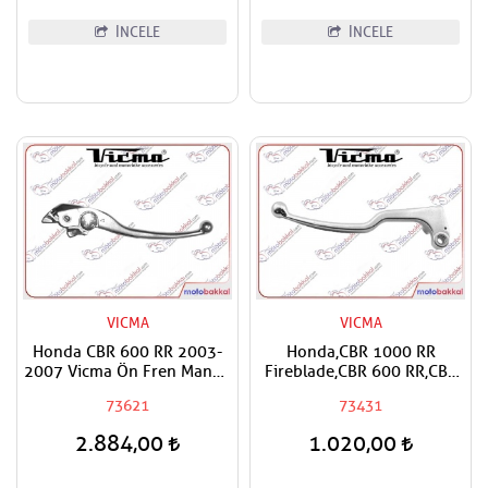
İNCELE
İNCELE
VICMA
VICMA
Honda CBR 600 RR 2003-
Honda,CBR 1000 RR
2007 Vicma Ön Fren Maneti
Fireblade,CBR 600 RR,CBF
Kolu
600, CBR 600 F,CB 600 F
73621
73431
Hornet Vicma Debriyaj
Maneti
2.884,00
1.020,00