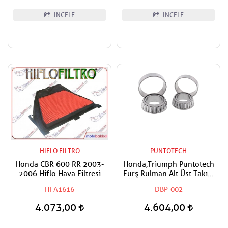
İNCELE
İNCELE
HIFLO FILTRO
PUNTOTECH
Honda CBR 600 RR 2003-
Honda,Triumph Puntotech
2006 Hiflo Hava Filtresi
Furş Rulman Alt Üst Takım
Ön Mesnet Maşa Bilyası
HFA1616
DBP-002
4.073,00
4.604,00