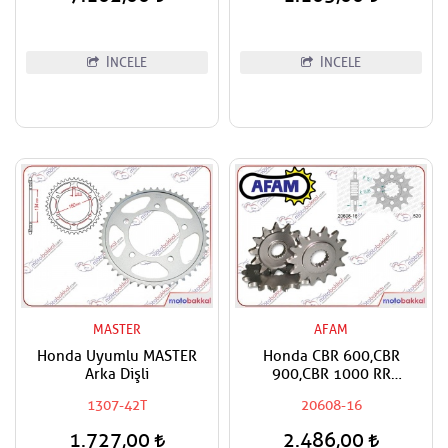
Varadero,CMX 1100
Rebel,NT 1100 Uyumlu
Puntotech Ön Dişli
İNCELE
İNCELE
MASTER
AFAM
Honda Uyumlu MASTER
Honda CBR 600,CBR
Arka Dişli
900,CBR 1000 RR
Fireblade,VTR 1000 SP1,SP2
1307-42T
20608-16
Uyumlu AFAM Ön Dişli
1.727,00
2.486,00