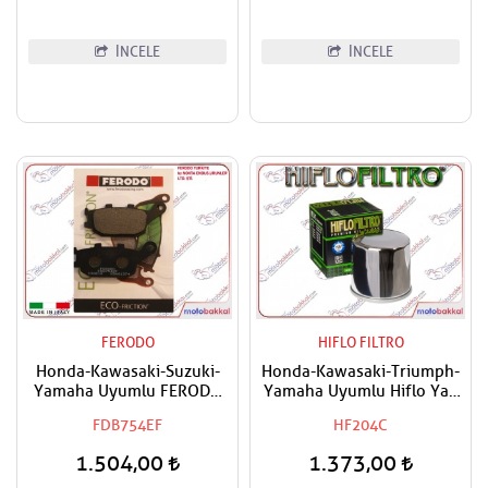
İNCELE
İNCELE
FERODO
HIFLO FILTRO
Honda-Kawasaki-Suzuki-
Honda-Kawasaki-Triumph-
Yamaha Uyumlu FERODO
Yamaha Uyumlu Hiflo Yağ
Arka Fren Balatası Eco
Filtresi
FDB754EF
HF204C
1.504,00
1.373,00