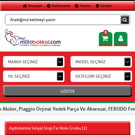
Anasayfa
Hakkımızda
Yardım
İletişim
0
MARKA SEÇİNİZ
MODEL SEÇİNİZ
YIL SEÇİNİZ
KATEGORİ SEÇİNİZ
GÖSTER
iaggio Orjinal Yedek Parça Ve Aksesuar, FERODO Fren Balataları,
Aydınlatma Sinyal Stop Far Role Grubu (2)