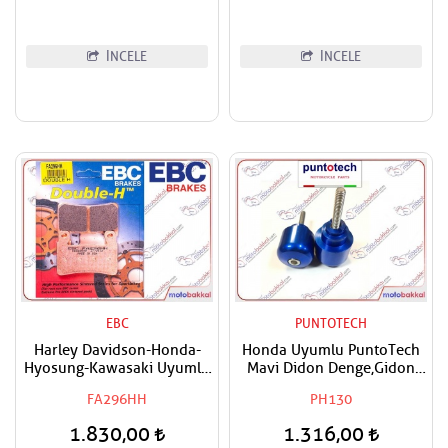
Rebel,NT 1100 Uyumlu
AFAM Ön Dişli
İNCELE
İNCELE
EBC
PUNTOTECH
Harley Davidson-Honda-
Honda Uyumlu PuntoTech
Hyosung-Kawasaki Uyumlu
Mavi Didon Denge,Gidon
EBC Sinter Ön Sağ-Ön Sol
Topuzu
FA296HH
PH130
Fren Balatası
1.830,00
1.316,00