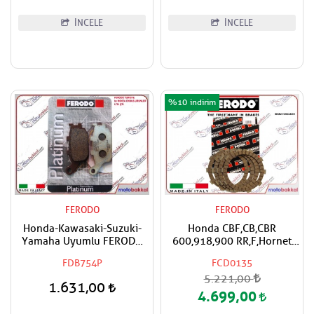
İNCELE
İNCELE
%10
FERODO
FERODO
Honda-Kawasaki-Suzuki-
Honda CBF,CB,CBR
Yamaha Uyumlu FERODO
600,918,900 RR,F,Hornet
Organik Arka Fren Balatası
FERODO Debriyaj Balata
FDB754P
FCD0135
Takımı
5.221,00
1.631,00
4.699,00