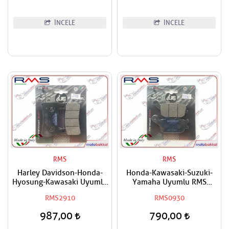
İNCELE
İNCELE
RMS
RMS
Harley Davidson-Honda-
Honda-Kawasaki-Suzuki-
Hyosung-Kawasaki Uyumlu
Yamaha Uyumlu RMS
RMS Organik Ön Sağ-Ön Sol
Organik Arka Fren Balatası
RMS2910
RMS0930
Fren Balatası
987,00
790,00