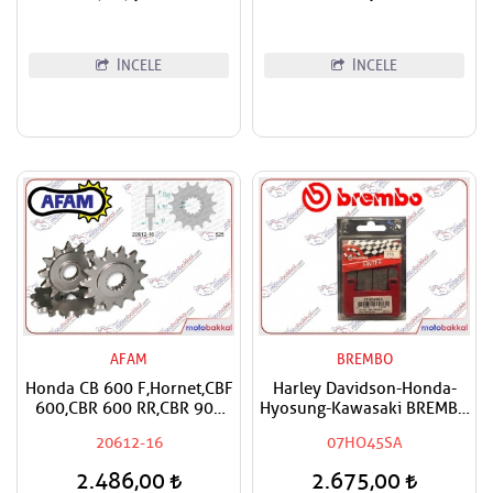
İNCELE
İNCELE
AFAM
BREMBO
Honda CB 600 F,Hornet,CBF
Harley Davidson-Honda-
600,CBR 600 RR,CBR 900
Hyosung-Kawasaki BREMBO
RR,CBR 1000
Sinter OM Ön Sağ-Ön Sol
20612-16
07HO45SA
RR,Fireblade,CRF 1000
Fren Balatası
Africa Twin,XL 1000 V
2.486,00
2.675,00
Varadero,CMX 1100