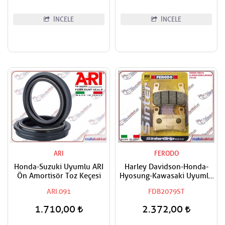
İNCELE
İNCELE
ARI
FERODO
Honda-Suzuki Uyumlu ARI
Harley Davidson-Honda-
Ön Amortisör Toz Keçesi
Hyosung-Kawasaki Uyumlu
FERODO Ön Sağ-Ön Sol
ARI.091
FDB2079ST
Sinter Fren Balatası
1.710,00
2.372,00