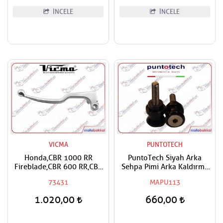
İNCELE
İNCELE
VICMA
PUNTOTECH
Honda,CBR 1000 RR
PuntoTech Siyah Arka
Fireblade,CBR 600 RR,CBF
Sehpa Pimi Arka Kaldırma
600, CBR 600 F,CB 600 F
Makarası - Swingarm Spools
73431
MAPU113
Hornet Vicma Debriyaj
Sliders M8
Maneti
1.020,00
660,00