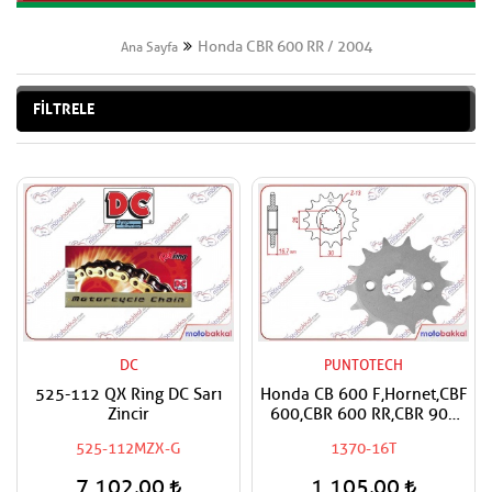
Honda CBR 600 RR / 2004
Ana Sayfa
FİLTRELE
DC
PUNTOTECH
525-112 QX Ring DC Sarı
Honda CB 600 F,Hornet,CBF
Zincir
600,CBR 600 RR,CBR 900
RR,CBR 1000
525-112MZX-G
1370-16T
RR,Fireblade,CRF 1000
Africa Twin,XL 1000 V
7.102,00
1.105,00