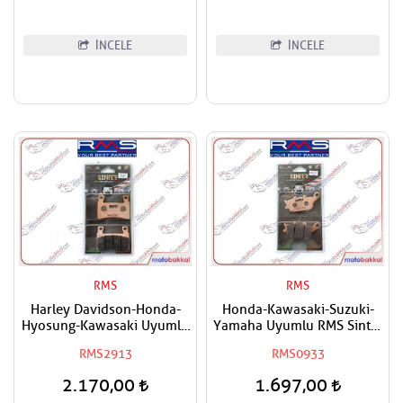
İNCELE
İNCELE
RMS
RMS
Harley Davidson-Honda-
Honda-Kawasaki-Suzuki-
Hyosung-Kawasaki Uyumlu
Yamaha Uyumlu RMS Sinter
RMS Sinter Ön Sağ-Ön Sol
Arka Fren Balatası
RMS2913
RMS0933
Fren Balatası
2.170,00
1.697,00