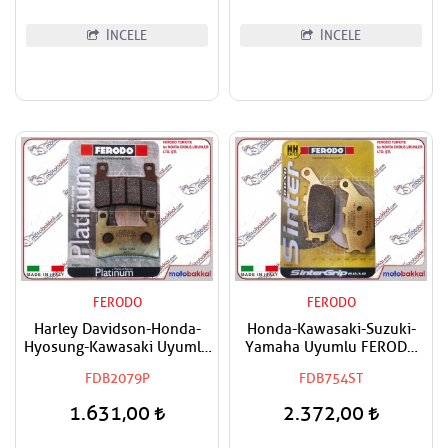
İNCELE
İNCELE
FERODO
FERODO
Harley Davidson-Honda-
Honda-Kawasaki-Suzuki-
Hyosung-Kawasaki Uyumlu
Yamaha Uyumlu FERODO
FERODO Ön Sağ-Ön Sol
Sinter Arka Fren Balatası
FDB2079P
FDB754ST
Organik Fren Balatası
1.631,00
2.372,00