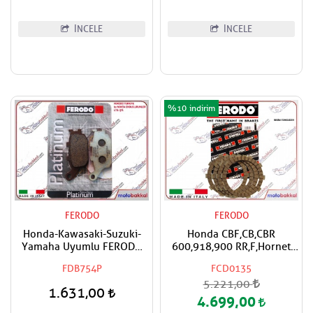
İNCELE
İNCELE
%10
FERODO
FERODO
Honda-Kawasaki-Suzuki-
Honda CBF,CB,CBR
Yamaha Uyumlu FERODO
600,918,900 RR,F,Hornet
Organik Arka Fren Balatası
FERODO Debriyaj Balata
FDB754P
FCD0135
Takımı
5.221,00
1.631,00
4.699,00