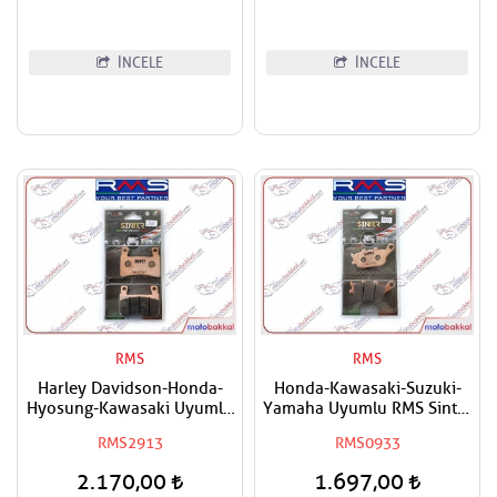
İNCELE
İNCELE
RMS
RMS
Harley Davidson-Honda-
Honda-Kawasaki-Suzuki-
Hyosung-Kawasaki Uyumlu
Yamaha Uyumlu RMS Sinter
RMS Sinter Ön Sağ-Ön Sol
Arka Fren Balatası
RMS2913
RMS0933
Fren Balatası
2.170,00
1.697,00