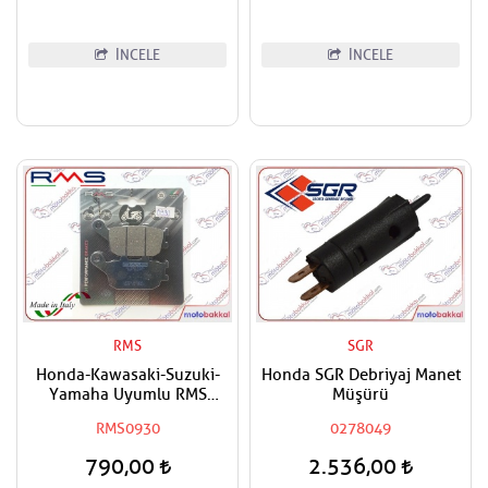
İNCELE
İNCELE
RMS
SGR
Honda-Kawasaki-Suzuki-
Honda SGR Debriyaj Manet
Yamaha Uyumlu RMS
Müşürü
Organik Arka Fren Balatası
RMS0930
0278049
790,00
2.536,00