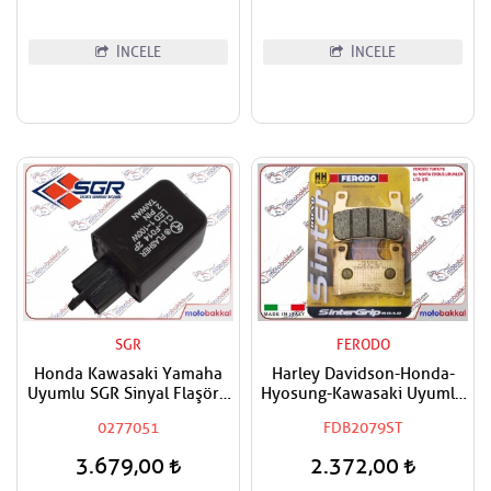
İNCELE
İNCELE
SGR
FERODO
Honda Kawasaki Yamaha
Harley Davidson-Honda-
Uyumlu SGR Sinyal Flaşörü
Hyosung-Kawasaki Uyumlu
Röle
FERODO Ön Sağ-Ön Sol
0277051
FDB2079ST
Sinter Fren Balatası
3.679,00
2.372,00