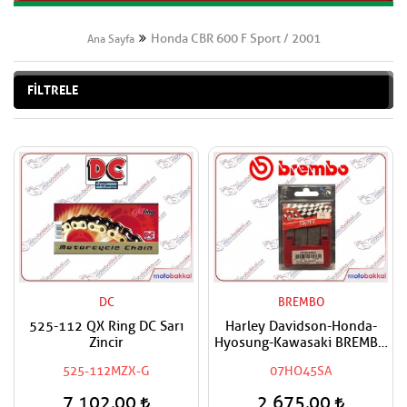
Honda CBR 600 F Sport / 2001
Ana Sayfa
FİLTRELE
DC
BREMBO
525-112 QX Ring DC Sarı
Harley Davidson-Honda-
Zincir
Hyosung-Kawasaki BREMBO
Sinter OM Ön Sağ-Ön Sol
525-112MZX-G
07HO45SA
Fren Balatası
7.102,00
2.675,00