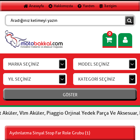
Anasayfa
Hakkımızda
Yardım
İletişim
0
MARKA SEÇİNİZ
MODEL SEÇİNİZ
YIL SEÇİNİZ
KATEGORİ SEÇİNİZ
GÖSTER
r, Vlm Aküler, Piaggio Orjinal Yedek Parça Ve Aksesuar, FERODO 
Aydınlatma Sinyal Stop Far Role Grubu (1)