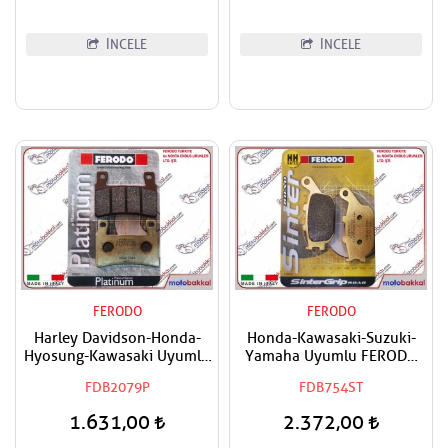
İNCELE
İNCELE
FERODO
FERODO
Harley Davidson-Honda-
Honda-Kawasaki-Suzuki-
Hyosung-Kawasaki Uyumlu
Yamaha Uyumlu FERODO
FERODO Ön Sağ-Ön Sol
Sinter Arka Fren Balatası
FDB2079P
FDB754ST
Organik Fren Balatası
1.631,00
2.372,00