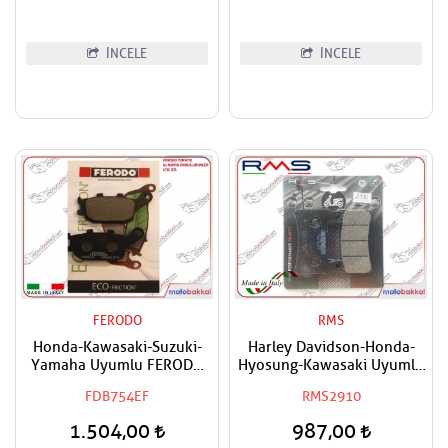
İNCELE
İNCELE
FERODO
RMS
Honda-Kawasaki-Suzuki-
Harley Davidson-Honda-
Yamaha Uyumlu FERODO
Hyosung-Kawasaki Uyumlu
Arka Fren Balatası Eco
RMS Organik Ön Sağ-Ön Sol
FDB754EF
RMS2910
Fren Balatası
1.504,00
987,00