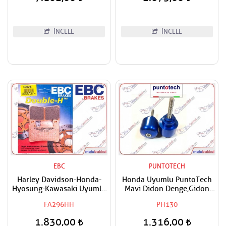
İNCELE
İNCELE
EBC
PUNTOTECH
Harley Davidson-Honda-
Honda Uyumlu PuntoTech
Hyosung-Kawasaki Uyumlu
Mavi Didon Denge,Gidon
EBC Sinter Ön Sağ-Ön Sol
Topuzu
FA296HH
PH130
Fren Balatası
1.830,00
1.316,00