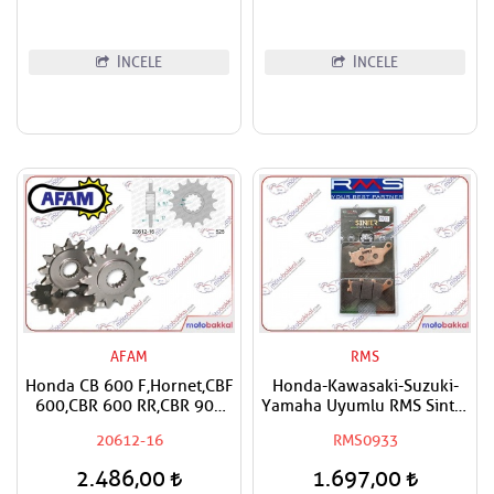
İNCELE
İNCELE
AFAM
RMS
Honda CB 600 F,Hornet,CBF
Honda-Kawasaki-Suzuki-
600,CBR 600 RR,CBR 900
Yamaha Uyumlu RMS Sinter
RR,CBR 1000
Arka Fren Balatası
20612-16
RMS0933
RR,Fireblade,CRF 1000
Africa Twin,XL 1000 V
2.486,00
1.697,00
Varadero,CMX 1100