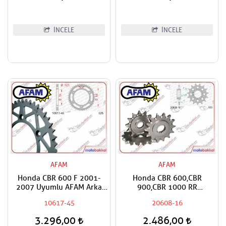
Rebel,NT 1100 Uyumlu
Puntotech Ön Dişli
İNCELE
İNCELE
AFAM
AFAM
Honda CBR 600 F 2001-
Honda CBR 600,CBR
2007 Uyumlu AFAM Arka
900,CBR 1000 RR
Dişli
Fireblade,VTR 1000 SP1,SP2
10617-45
20608-16
Uyumlu AFAM Ön Dişli
3.296,00
2.486,00