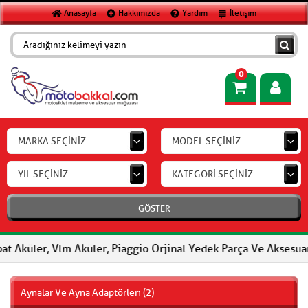
Anasayfa
Hakkımızda
Yardım
İletişim
0
MARKA SEÇİNİZ
MODEL SEÇİNİZ
YIL SEÇİNİZ
KATEGORİ SEÇİNİZ
GÖSTER
ler, Vlm Aküler, Piaggio Orjinal Yedek Parça Ve Aksesuar, FERODO
Aynalar Ve Ayna Adaptörleri (2)