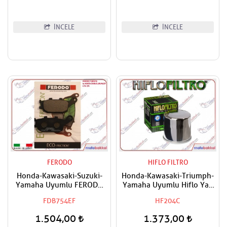
Rebel,NT 1100 Uyumlu
AFAM Ön Dişli
İNCELE
İNCELE
FERODO
HIFLO FILTRO
Honda-Kawasaki-Suzuki-
Honda-Kawasaki-Triumph-
Yamaha Uyumlu FERODO
Yamaha Uyumlu Hiflo Yağ
Arka Fren Balatası Eco
Filtresi
FDB754EF
HF204C
1.504,00
1.373,00