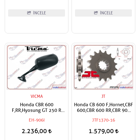
İNCELE
İNCELE
VICMA
JT
Honda CBR 600
Honda CB 600 F,Hornet,CBF
F,RR,Hyosung GT 250 R
600,CBR 600 RR,CBR 900
Vicma Sol Ayna
RR,CBR 1000
EH-906I
JTF1370-16
RR,Fireblade,CRF 1000
Africa Twin,XL 1000 V
2.236,00
1.579,00
Varadero,CMX 1100
Rebel,NT 1100 Uyumlu JT