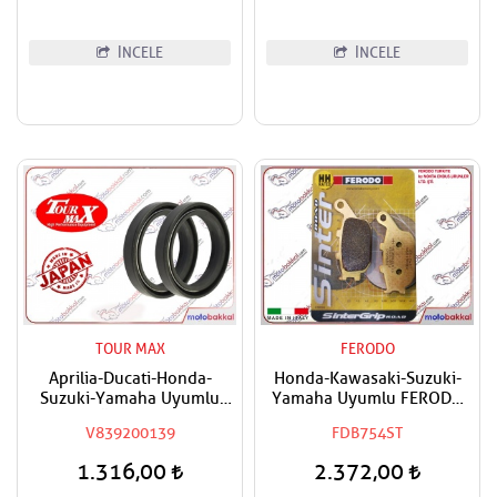
İNCELE
İNCELE
TOUR MAX
FERODO
Aprilia-Ducati-Honda-
Honda-Kawasaki-Suzuki-
Suzuki-Yamaha Uyumlu
Yamaha Uyumlu FERODO
Tourmax Ön Amortisör Yağ
Sinter Arka Fren Balatası
V839200139
FDB754ST
Keçesi
1.316,00
2.372,00