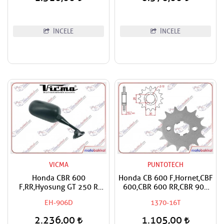
İNCELE
İNCELE
VICMA
PUNTOTECH
Honda CBR 600
Honda CB 600 F,Hornet,CBF
F,RR,Hyosung GT 250 R
600,CBR 600 RR,CBR 900
Vicma Sağ Ayna
RR,CBR 1000
EH-906D
1370-16T
RR,Fireblade,CRF 1000
Africa Twin,XL 1000 V
2.236,00
1.105,00
Varadero,CMX 1100