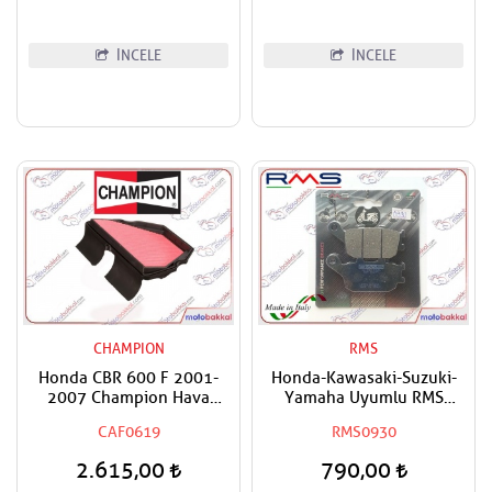
İNCELE
İNCELE
CHAMPION
RMS
Honda CBR 600 F 2001-
Honda-Kawasaki-Suzuki-
2007 Champion Hava
Yamaha Uyumlu RMS
Filtresi
Organik Arka Fren Balatası
CAF0619
RMS0930
2.615,00
790,00