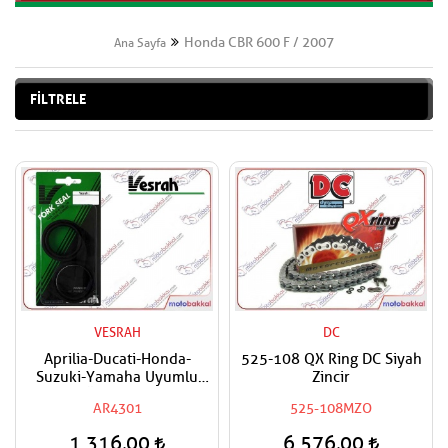
Honda CBR 600 F / 2007
Ana Sayfa
FİLTRELE
VESRAH
DC
Aprilia-Ducati-Honda-
525-108 QX Ring DC Siyah
Suzuki-Yamaha Uyumlu
Zincir
VESRAH Ön Amortisör Yağ
AR4301
525-108MZO
Keçesi
1.316,00
6.576,00