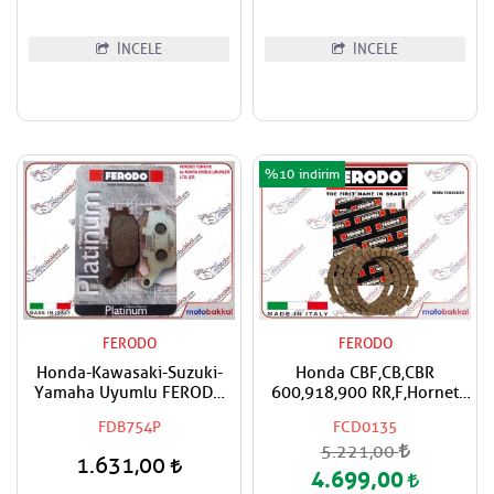
İNCELE
İNCELE
%10
FERODO
FERODO
Honda-Kawasaki-Suzuki-
Honda CBF,CB,CBR
Yamaha Uyumlu FERODO
600,918,900 RR,F,Hornet
Organik Arka Fren Balatası
FERODO Debriyaj Balata
FDB754P
FCD0135
Takımı
5.221,00
1.631,00
4.699,00