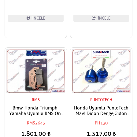
İNCELE
İNCELE
RMS
PUNTOTECH
Bmw-Honda-Triumph-
Honda Uyumlu PuntoTech
Yamaha Uyumlu RMS Ön-
Mavi Didon Denge,Gidon
Arka Sinter Fren Balatası
Topuzu
RMS2643
PH130
1.801,00
1.317,00