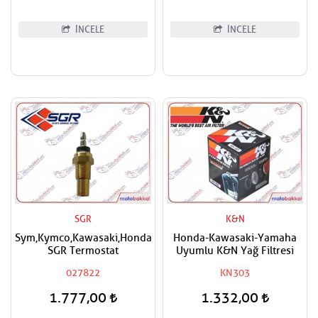
İNCELE
İNCELE
SGR
K&N
Sym,Kymco,Kawasaki,Honda
Honda-Kawasaki-Yamaha
SGR Termostat
Uyumlu K&N Yağ Filtresi
027822
KN303
1.777,00
1.332,00