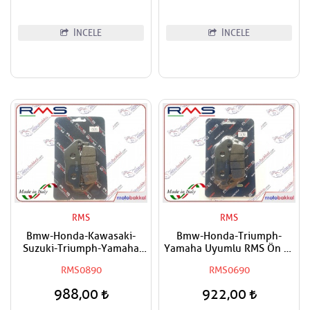
İNCELE
İNCELE
RMS
RMS
Bmw-Honda-Kawasaki-
Bmw-Honda-Triumph-
Suzuki-Triumph-Yamaha
Yamaha Uyumlu RMS Ön ve
Uyumlu FERODO Ön Sağ-Ön
Arka Scooter Fren Balatası
RMS0890
RMS0690
Sol ve Arka Sinter Fren
Balatası
988,00
922,00