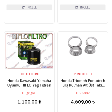
İNCELE
İNCELE
HIFLO FILTRO
PUNTOTECH
Honda-Kawasaki-Yamaha
Honda,Triumph Puntotech
Uyumlu HIFLO Yağ Filtresi
Furş Rulman Alt Üst Takım
Ön Mesnet Maşa Bilyası
HF303RC
DBP-002
1.100,00
4.609,00