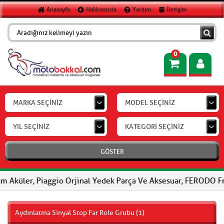
Anasayfa
Hakkımızda
Yardım
İletişim
0
MARKA SEÇİNİZ
MODEL SEÇİNİZ
YIL SEÇİNİZ
KATEGORİ SEÇİNİZ
GÖSTER
Piaggio Orjinal Yedek Parça Ve Aksesuar, FERODO Fren Balataları
Aydınlatma Sinyal Stop Far Role Grubu (1)