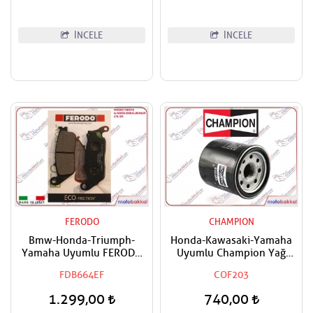
İNCELE
İNCELE
FERODO
CHAMPION
Bmw-Honda-Triumph-
Honda-Kawasaki-Yamaha
Yamaha Uyumlu FERODO
Uyumlu Champion Yağ
Ön-Arka Fren Balatası Eco
Filtresi
FDB664EF
COF203
1.299,00
740,00