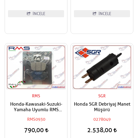
İNCELE
İNCELE
RMS
SGR
Honda-Kawasaki-Suzuki-
Honda SGR Debriyaj Manet
Yamaha Uyumlu RMS
Müşürü
Organik Arka Fren Balatası
RMS0930
0278049
790,00
2.538,00