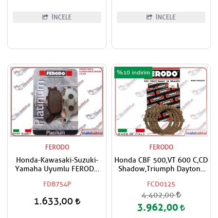
İNCELE
İNCELE
%10
FERODO
FERODO
Honda-Kawasaki-Suzuki-
Honda CBF 500,VT 600 C,CD
Yamaha Uyumlu FERODO
Shadow,Triumph Daytona
Organik Arka Fren Balatası
650 FERODO Debriyaj
FDB754P
FCD0125
Balata Takımı
4.402,00
1.633,00
3.962,00