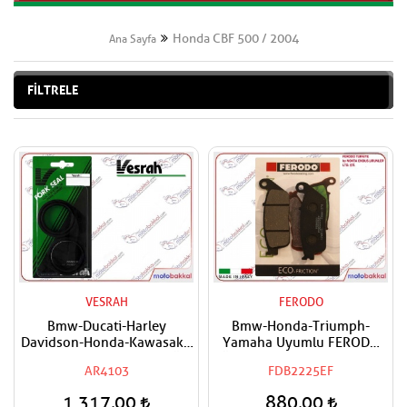
Honda CBF 500 / 2004
Ana Sayfa
FİLTRELE
VESRAH
FERODO
Bmw-Ducati-Harley
Bmw-Honda-Triumph-
Davidson-Honda-Kawasaki-
Yamaha Uyumlu FERODO
Suzuki Uyumlu VESRAH Ön
Ön-Arka Fren Balatası Eco
AR4103
FDB2225EF
Amortisör Yağ Keçesi
41x54x11
1.317,00
880,00