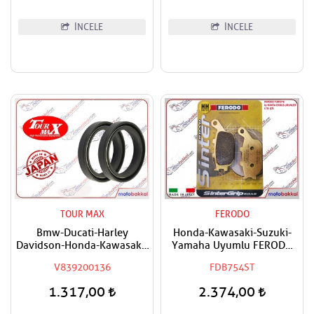
İNCELE
İNCELE
TOUR MAX
FERODO
Bmw-Ducati-Harley
Honda-Kawasaki-Suzuki-
Davidson-Honda-Kawasaki-
Yamaha Uyumlu FERODO
Suzuki Uyumlu Tourmax Ön
Sinter Arka Fren Balatası
V839200136
FDB754ST
Amortisör Yağ Keçesi
41x54x11
1.317,00
2.374,00