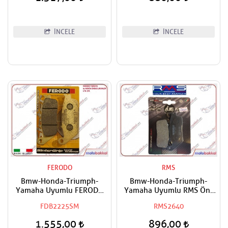
İNCELE
İNCELE
FERODO
RMS
Bmw-Honda-Triumph-
Bmw-Honda-Triumph-
Yamaha Uyumlu FERODO
Yamaha Uyumlu RMS Ön-
Ön-Arka Scooter Sinter Fren
Arka Organik Fren Balatası
FDB2225SM
RMS2640
Balatası
1.555,00
896,00