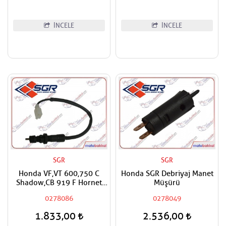
İNCELE
İNCELE
SGR
SGR
Honda VF,VT 600,750 C
Honda SGR Debriyaj Manet
Shadow,CB 919 F Hornet
Müşürü
SGR Arka Fren Müşürü
0278086
0278049
1.833,00
2.536,00