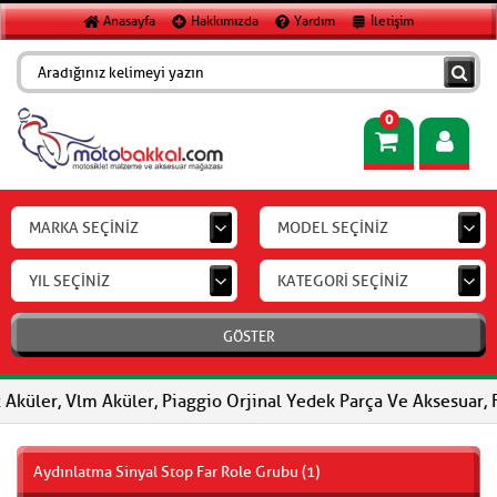
Anasayfa
Hakkımızda
Yardım
İletişim
0
MARKA SEÇİNİZ
MODEL SEÇİNİZ
YIL SEÇİNİZ
KATEGORİ SEÇİNİZ
GÖSTER
r, Vlm Aküler, Piaggio Orjinal Yedek Parça Ve Aksesuar, FERODO F
Aydınlatma Sinyal Stop Far Role Grubu (1)