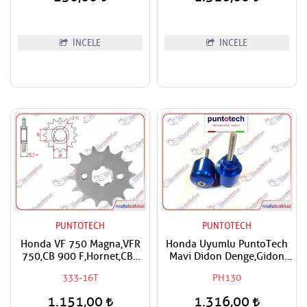
İNCELE
İNCELE
PUNTOTECH
PUNTOTECH
Honda VF 750 Magna,VFR
Honda Uyumlu PuntoTech
750,CB 900 F,Hornet,CBR
Mavi Didon Denge,Gidon
900 RR,CB 1000,CBF
Topuzu
333-16T
PH130
1000,CBR
1000,Fireblade,VTR
1.151,00
1.316,00
1000,Fire Storm Uyumlu