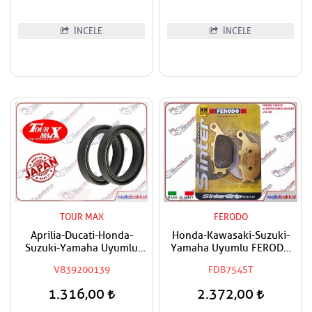
İNCELE
İNCELE
TOUR MAX
FERODO
Aprilia-Ducati-Honda-
Honda-Kawasaki-Suzuki-
Suzuki-Yamaha Uyumlu
Yamaha Uyumlu FERODO
Tourmax Ön Amortisör Yağ
Sinter Arka Fren Balatası
V839200139
FDB754ST
Keçesi
1.316,00
2.372,00