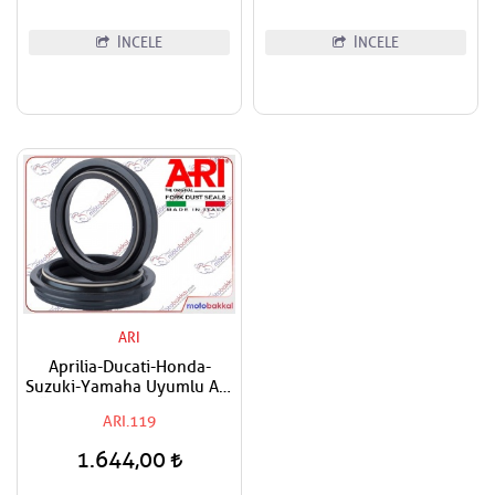
İNCELE
İNCELE
ARI
Aprilia-Ducati-Honda-
Suzuki-Yamaha Uyumlu ARI
Ön Amortisör Toz Keçesi
ARI.119
1.644,00