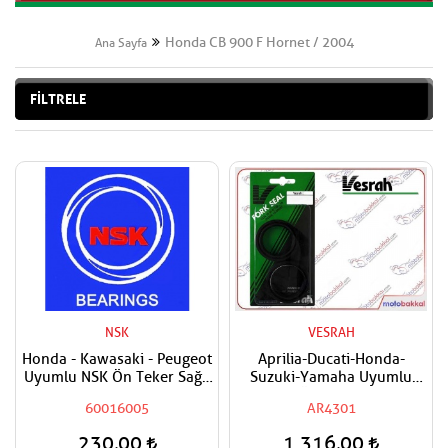
Honda CB 900 F Hornet / 2004
Ana Sayfa
FİLTRELE
NSK
VESRAH
Honda - Kawasaki - Peugeot
Aprilia-Ducati-Honda-
Uyumlu NSK Ön Teker Sağ -
Suzuki-Yamaha Uyumlu
Ön Teker Sol- Arka Teker
VESRAH Ön Amortisör Yağ
60016005
AR4301
Sağ - Arka Teker Sol
Keçesi
Rulmanı - Bilyası
230,00
1.316,00