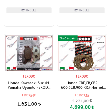
İNCELE
İNCELE
%10
FERODO
FERODO
Honda-Kawasaki-Suzuki-
Honda CBF,CB,CBR
Yamaha Uyumlu FERODO
600,918,900 RR,F,Hornet
Organik Arka Fren Balatası
FERODO Debriyaj Balata
FDB754P
FCD0135
Takımı
5.221,00
1.631,00
4.699,00